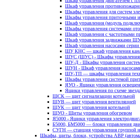
Шкаф управления двигателем с 
Шкаф управления противопожар
Шкафы управления для систем эл
Шкафы управления приточными 
Шкаф управления (модуль подклю
Шкафы управления системами ото
Шкаф управления с частотными п
Шкаф управления задвижками Ш
Шкаф управления насосами сери
ШУ КНС — шкаф управления кана
ШУС (ЩУС) - Шкафы управления 
ШУ-Д - Шкафы управления систем
ШУН - Шкаф управления насосам
ШУ-ТП — шкафы управления техн
Шкафы управления системой при
ЯУО - Ящики управления освеще
Ящики управления по схеме звезд
ЩСК — щит сигнализации котельной
ЩУВ — щит управления вентиляцией
ЩУК — щит управления котельной
ЩУО - Щиты управления обогревом
Я5000 - Ящики управления электродвиг
Б5000, БМ5000 — блоки управления дв
СУГН — станция управления группой н
Шкафы, щиты, блоки, устройства АВР (автома