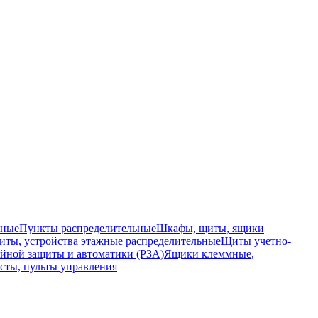
ьные
Пункты распределительные
Шкафы, щиты, ящики
ты, устройства этажные распределительные
Щиты учетно-
йной защиты и автоматики (РЗА)
Ящики клеммные,
сты, пульты управления