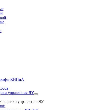
ые
ой
овой
вые
и
, шкафы КИПиА
сосов
ики управления ЯУ
 и ящики управления ЯУ
ики