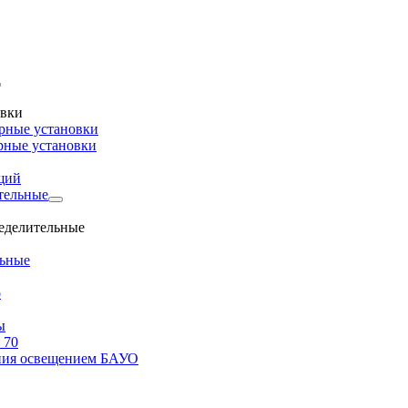
овки
рные установки
рные установки
щий
тельные
ределительные
льные
о
ы
 70
ения освещением БАУО