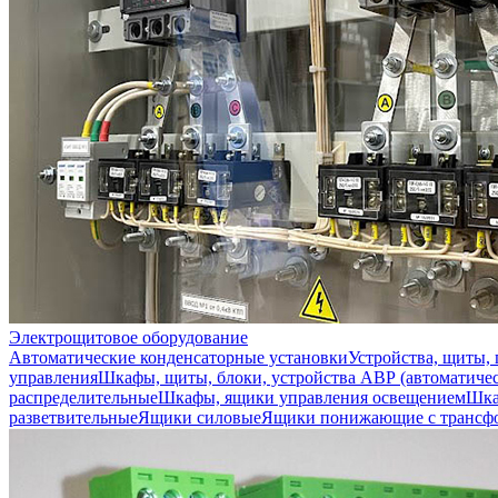
Электрощитовое оборудование
Автоматические конденсаторные установки
Устройства, щиты,
управления
Шкафы, щиты, блоки, устройства АВР (автоматичес
распределительные
Шкафы, ящики управления освещением
Шка
разветвительные
Ящики силовые
Ящики понижающие с трансф