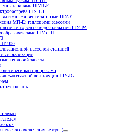
плавным пуском ШУ-ПП
ными клапанами ШУП-К
ектрообогрева ШУ-ТЛ
и вытяжными вентиляторами ШУ-Е
чения МП-Е) тепловыми завесами
пления и горячего водоснабжения ШУ-РА
реобразователями ШУ с ЧП
УЗ
и Ш5900
лизационной насосной станцией
и сигнализации
ами тепловой завесы
и
ологическими процессами
точно-вытяжной вентиляции ШУ-В2
нием
а-треугольник
ателями
игателем
асосов
тического включения резерва)