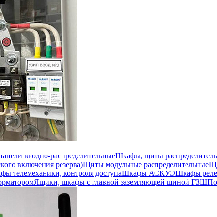
 панели вводно-распределительные
Шкафы, щиты распределител
кого включения резерва)
Щиты модульные распределительные
Щи
фы телемеханики, контроля доступа
Шкафы АСКУЭ
Шкафы реле
орматором
Ящики, шкафы с главной заземляющей шиной ГЗШ
По