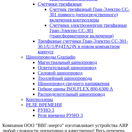
Счетчики трехфазные
Счетчик трехфазный Гран-Электро CC-
301 прямого (непосредственного)
включения контроллеры
Счетчики электроэнергии трехфазные
Гран-Электро CC-301
(трансформаторное включения)
Трехфазные счетчики Гран-Электро СС-301-
30.1/U/1/P/(4TA2)N в новом компактном
корпусе
Шинопроводы Graziadio
Магистральный шинопровод
Осветительный шинопровод
Силовой шинопровод
Троллейный шинопровода
Шинопровод среднего напряжения
Гибкие шины ISOLFLEX 800-6300 А
Распределительный шинопровод
Контроллеры
РЕЛЕ ВРЕМЕНИ
РУНО 3
Реле времени РУНО 3
Компания ООО "ВВГ-энерго" изготавливает устройства АВР
любой сложности оперативно и качественно! Весь перечень