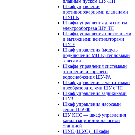
плавным пуском ШУ-ПП
Шкаф управления
противопожарными клапанами
ШУП-К
Шкафы управления для систем
электрообогрева ШУ-ТЛ
Шкафы управления приточными
и вытяжными вентиляторами
ШУ-Е
Шкаф управления (модуль
подключения МП-Е) тепловыми
завесами
Шкафы управления системами
отопления и горячего
водоснабжения ШУ-РА
Шкаф управления с частотными
преобразователями ШУ с ЧП
Шкаф управления задвижками
ШУЗ
Шкаф управления насосами
серии Ш5900
ШУ КНС — шкаф управления
канализационной насосной
станцией
ШУС (ЩУС) - Шкафы