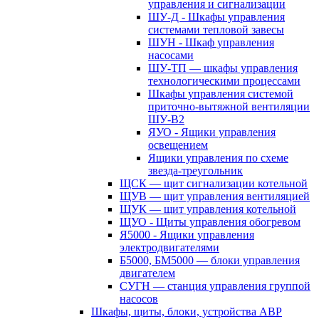
управления и сигнализации
ШУ-Д - Шкафы управления
системами тепловой завесы
ШУН - Шкаф управления
насосами
ШУ-ТП — шкафы управления
технологическими процессами
Шкафы управления системой
приточно-вытяжной вентиляции
ШУ-В2
ЯУО - Ящики управления
освещением
Ящики управления по схеме
звезда-треугольник
ЩСК — щит сигнализации котельной
ЩУВ — щит управления вентиляцией
ЩУК — щит управления котельной
ЩУО - Щиты управления обогревом
Я5000 - Ящики управления
электродвигателями
Б5000, БМ5000 — блоки управления
двигателем
СУГН — станция управления группой
насосов
Шкафы, щиты, блоки, устройства АВР