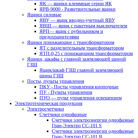
ЯК — ящики клеммные серии ЯК
ЯРВ-9000 - Разветвительные ящики
Ящики силовые
ЯВУ — ящик вводно-учетный ЯВУ
ЯВШ — ящик с пакетным выключателем
ЯРП— ящик с рубильником и
предохранителями
Ящики понижающие с трансформатором
ЯТ с разделительным трансформатором
ЯТП-0,25 с понижающим трансформатором
Ящики, шкафы с главной заземляющей шиной
ГЗШ
Ящик/шкаф ГЗШ главной заземляющей
шины ГЗШ
Посты, пульты управления
ПКУ - Посты управления кнопочные
ПУ - Пульты управления
ПУО — пульт управления освещением
Электротехническая продукция
Электросчетчики
Счетчики однофазные
Счетчики электроэнергии однофазные
Гран-Электро СС-101 S
Счетчики электроэнергии однофазные
Гран-Электро СС-101 B