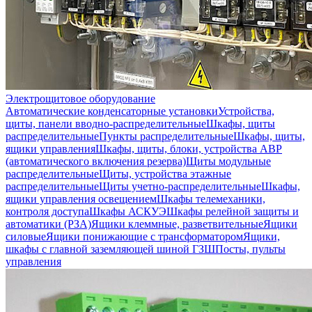
Электрощитовое оборудование
Автоматические конденсаторные установки
Устройства,
щиты, панели вводно-распределительные
Шкафы, щиты
распределительные
Пункты распределительные
Шкафы, щиты,
ящики управления
Шкафы, щиты, блоки, устройства АВР
(автоматического включения резерва)
Щиты модульные
распределительные
Щиты, устройства этажные
распределительные
Щиты учетно-распределительные
Шкафы,
ящики управления освещением
Шкафы телемеханики,
контроля доступа
Шкафы АСКУЭ
Шкафы релейной защиты и
автоматики (РЗА)
Ящики клеммные, разветвительные
Ящики
силовые
Ящики понижающие с трансформатором
Ящики,
шкафы с главной заземляющей шиной ГЗШ
Посты, пульты
управления