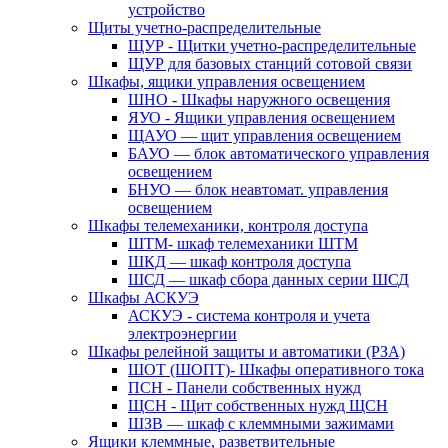
устройство
Щиты учетно-распределительные
ЩУР - Щитки учетно-распределительные
ЩУР для базовых станций сотовой связи
Шкафы, ящики управления освещением
ШНО - Шкафы наружного освещения
ЯУО - Ящики управления освещением
ЩАУО — щит управления освещением
БАУО — блок автоматического управления
освещением
БНУО — блок неавтомат. управления
освещением
Шкафы телемеханики, контроля доступа
ШТМ- шкаф телемеханики ШТМ
ШКД — шкаф контроля доступа
ШСД — шкаф сбора данных серии ШСД
Шкафы АСКУЭ
АСКУЭ - система контроля и учета
электроэнергии
Шкафы релейной защиты и автоматики (РЗА)
ШОТ (ШОПТ)- Шкафы оперативного тока
ПСН - Панели собственных нужд
ЩСН - Щит собственных нужд ЩСН
ШЗВ — шкаф с клеммными зажимами
Ящики клеммные, разветвительные