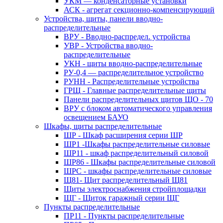
УКМ — конденсаторные установки
АСК - агрегат секционно-компенсирующий
Устройства, щиты, панели вводно-
распределительные
ВРУ - Вводно-распредел. устройства
УВР - Устройства вводно-
распределительные
УКН - щиты вводно-распределительные
РУ-0,4 — распределительное устройство
РУНН - Распределительные устройства
ГРЩ - Главные распределительные щиты
Панели распределительных щитов ЩО - 70
ВРУ с блоком автоматического управления
освещением БАУО
Шкафы, щиты распределительные
ШР - Шкаф расширения серии ШР
ШР1 -Шкафы распределительные силовые
ШР11 - шкаф распределительный силовой
ШР86 - Шкафы распределительные силовой
ШРС - шкафы распределительные силовые
Щ81- Щит распределительный Щ81
Щиты электроснабжения стройплощадки
ЩГ - Щиток гаражный серии ЩГ
Пункты распределительные
ПР11 - Пункты распределительные