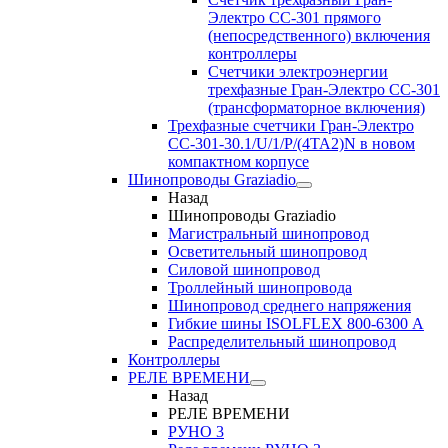
Электро CC-301 прямого
(непосредственного) включения
контроллеры
Счетчики электроэнергии
трехфазные Гран-Электро CC-301
(трансформаторное включения)
Трехфазные счетчики Гран-Электро
СС-301-30.1/U/1/P/(4TA2)N в новом
компактном корпусе
Шинопроводы Graziadio
Назад
Шинопроводы Graziadio
Магистральный шинопровод
Осветительный шинопровод
Силовой шинопровод
Троллейный шинопровода
Шинопровод среднего напряжения
Гибкие шины ISOLFLEX 800-6300 А
Распределительный шинопровод
Контроллеры
РЕЛЕ ВРЕМЕНИ
Назад
РЕЛЕ ВРЕМЕНИ
РУНО 3