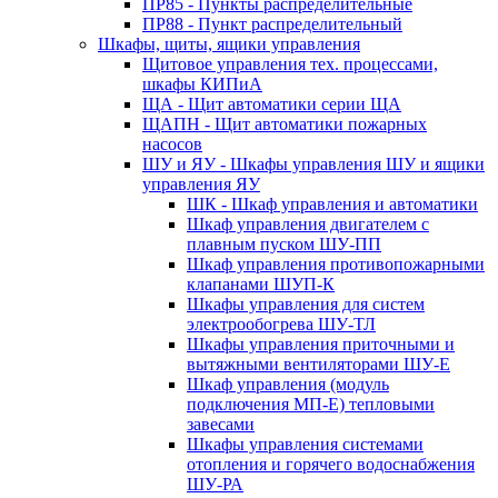
ПР85 - Пункты распределительные
ПР88 - Пункт распределительный
Шкафы, щиты, ящики управления
Щитовое управления тех. процессами,
шкафы КИПиА
ЩА - Щит автоматики серии ЩА
ЩАПН - Щит автоматики пожарных
насосов
ШУ и ЯУ - Шкафы управления ШУ и ящики
управления ЯУ
ШК - Шкаф управления и автоматики
Шкаф управления двигателем с
плавным пуском ШУ-ПП
Шкаф управления противопожарными
клапанами ШУП-К
Шкафы управления для систем
электрообогрева ШУ-ТЛ
Шкафы управления приточными и
вытяжными вентиляторами ШУ-Е
Шкаф управления (модуль
подключения МП-Е) тепловыми
завесами
Шкафы управления системами
отопления и горячего водоснабжения
ШУ-РА