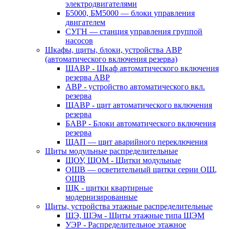
электродвигателями
Б5000, БМ5000 — блоки управления
двигателем
СУГН — станция управления группой
насосов
Шкафы, щиты, блоки, устройства АВР
(автоматического включения резерва)
ШАВР - Шкаф автоматического включения
резерва АВР
АВР - устройство автоматического вкл.
резерва
ЩАВР - щит автоматического включения
резерва
БАВР - Блоки автоматического включения
резерва
ЩАП — щит аварийного переключения
Щиты модульные распределительные
ЩОУ, ЩОМ - Щитки модульные
ОЩВ — осветительный щитки серии ОЩ,
ОЩВ
ЩК - щитки квартирные
модернизированные
Щиты, устройства этажные распределительные
ЩЭ, ЩЭм - Щиты этажные типа ЩЭМ
УЭР - Распределительное этажное