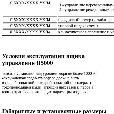
Я 5
Х
ХХ-ХХХХ УХЛ4
1 - управление нереверсивным
4 - управление реверсивными 
Я 5Х
ХХ
-ХХХХ УХЛ4
порядковый номер по таблице
Я 5ХХХ-
ХХХХ
УХЛ4
типовой индекс схемы
Я 5ХХХ-ХХХХ
УХЛ4
климатическое исполнение и к
Условия эксплуатации ящика
управления Я5000
-высота установки над уровнем моря не более 1000 м;
-окружающая среда-атмосфера должна быть
взрывобезопасной, пожаробезопасной не содержать
токопроводящей пыли, агрессивных газов и паров в
концентрациях, снижающих параметры изделия.
Габаритные и установочные размеры