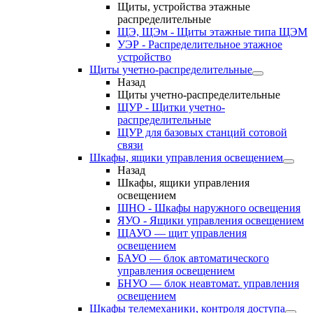
Щиты, устройства этажные
распределительные
ЩЭ, ЩЭм - Щиты этажные типа ЩЭМ
УЭР - Распределительное этажное
устройство
Щиты учетно-распределительные
Назад
Щиты учетно-распределительные
ЩУР - Щитки учетно-
распределительные
ЩУР для базовых станций сотовой
связи
Шкафы, ящики управления освещением
Назад
Шкафы, ящики управления
освещением
ШНО - Шкафы наружного освещения
ЯУО - Ящики управления освещением
ЩАУО — щит управления
освещением
БАУО — блок автоматического
управления освещением
БНУО — блок неавтомат. управления
освещением
Шкафы телемеханики, контроля доступа