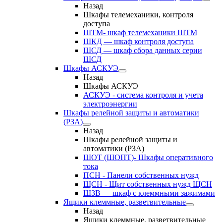
Назад
Шкафы телемеханики, контроля
доступа
ШТМ- шкаф телемеханики ШТМ
ШКД — шкаф контроля доступа
ШСД — шкаф сбора данных серии
ШСД
Шкафы АСКУЭ
Назад
Шкафы АСКУЭ
АСКУЭ - система контроля и учета
электроэнергии
Шкафы релейной защиты и автоматики
(РЗА)
Назад
Шкафы релейной защиты и
автоматики (РЗА)
ШОТ (ШОПТ)- Шкафы оперативного
тока
ПСН - Панели собственных нужд
ЩСН - Щит собственных нужд ЩСН
ШЗВ — шкаф с клеммными зажимами
Ящики клеммные, разветвительные
Назад
Ящики клеммные, разветвительные