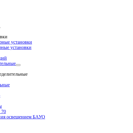
овки
рные установки
рные установки
щий
тельные
ределительные
льные
о
ы
 70
ения освещением БАУО