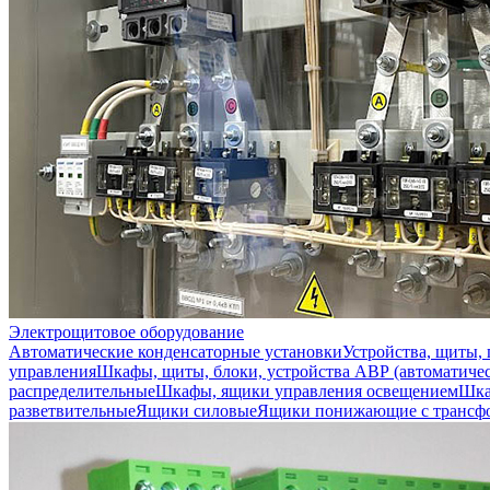
Электрощитовое оборудование
Автоматические конденсаторные установки
Устройства, щиты,
управления
Шкафы, щиты, блоки, устройства АВР (автоматичес
распределительные
Шкафы, ящики управления освещением
Шка
разветвительные
Ящики силовые
Ящики понижающие с трансф