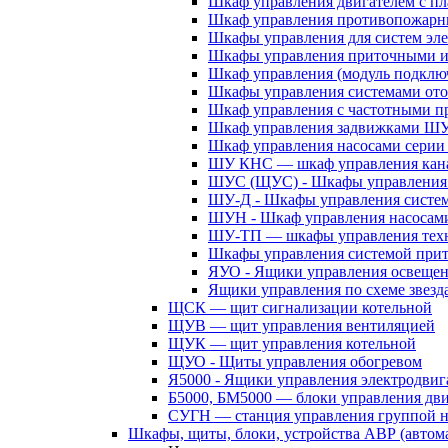
Шкаф управления двигателем с 
Шкаф управления противопожар
Шкафы управления для систем эл
Шкафы управления приточными 
Шкаф управления (модуль подклю
Шкафы управления системами ото
Шкаф управления с частотными п
Шкаф управления задвижками Ш
Шкаф управления насосами сери
ШУ КНС — шкаф управления кана
ШУС (ЩУС) - Шкафы управления 
ШУ-Д - Шкафы управления систем
ШУН - Шкаф управления насосам
ШУ-ТП — шкафы управления техн
Шкафы управления системой при
ЯУО - Ящики управления освеще
Ящики управления по схеме звезд
ЩСК — щит сигнализации котельной
ЩУВ — щит управления вентиляцией
ЩУК — щит управления котельной
ЩУО - Щиты управления обогревом
Я5000 - Ящики управления электродвиг
Б5000, БМ5000 — блоки управления дв
СУГН — станция управления группой н
Шкафы, щиты, блоки, устройства АВР (автома