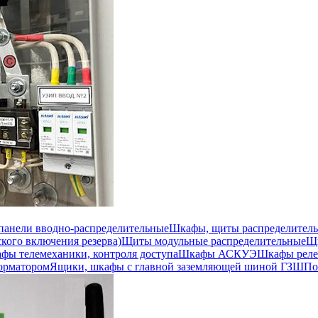
 панели вводно-распределительные
Шкафы, щиты распределител
кого включения резерва)
Щиты модульные распределительные
Щи
фы телемеханики, контроля доступа
Шкафы АСКУЭ
Шкафы реле
орматором
Ящики, шкафы с главной заземляющей шиной ГЗШ
По