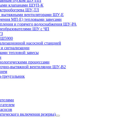
плавным пуском ШУ-ПП
ными клапанами ШУП-К
ектрообогрева ШУ-ТЛ
и вытяжными вентиляторами ШУ-Е
чения МП-Е) тепловыми завесами
пления и горячего водоснабжения ШУ-РА
реобразователями ШУ с ЧП
УЗ
и Ш5900
лизационной насосной станцией
и сигнализации
ами тепловой завесы
и
ологическими процессами
точно-вытяжной вентиляции ШУ-В2
нием
а-треугольник
ателями
игателем
асосов
тического включения резерва)