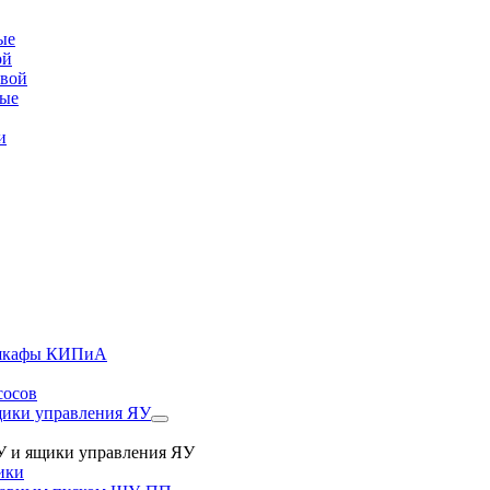
ые
ой
овой
вые
и
, шкафы КИПиА
сосов
ики управления ЯУ
 и ящики управления ЯУ
ики