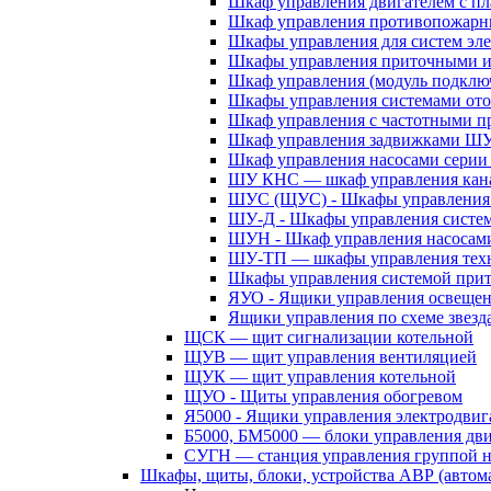
Шкаф управления двигателем с 
Шкаф управления противопожар
Шкафы управления для систем эл
Шкафы управления приточными 
Шкаф управления (модуль подклю
Шкафы управления системами ото
Шкаф управления с частотными п
Шкаф управления задвижками Ш
Шкаф управления насосами сери
ШУ КНС — шкаф управления кана
ШУС (ЩУС) - Шкафы управления 
ШУ-Д - Шкафы управления систем
ШУН - Шкаф управления насосам
ШУ-ТП — шкафы управления техн
Шкафы управления системой при
ЯУО - Ящики управления освеще
Ящики управления по схеме звезд
ЩСК — щит сигнализации котельной
ЩУВ — щит управления вентиляцией
ЩУК — щит управления котельной
ЩУО - Щиты управления обогревом
Я5000 - Ящики управления электродвиг
Б5000, БМ5000 — блоки управления дв
СУГН — станция управления группой н
Шкафы, щиты, блоки, устройства АВР (автома