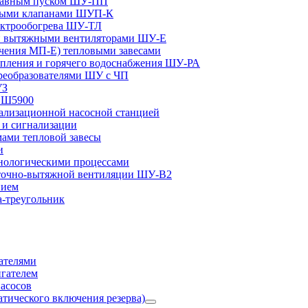
плавным пуском ШУ-ПП
ными клапанами ШУП-К
ектрообогрева ШУ-ТЛ
и вытяжными вентиляторами ШУ-Е
чения МП-Е) тепловыми завесами
пления и горячего водоснабжения ШУ-РА
реобразователями ШУ с ЧП
УЗ
и Ш5900
лизационной насосной станцией
и сигнализации
ами тепловой завесы
и
ологическими процессами
точно-вытяжной вентиляции ШУ-В2
нием
а-треугольник
ателями
игателем
асосов
тического включения резерва)