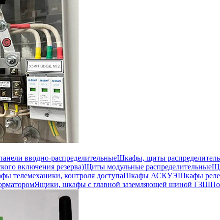
 панели вводно-распределительные
Шкафы, щиты распределител
кого включения резерва)
Щиты модульные распределительные
Щи
фы телемеханики, контроля доступа
Шкафы АСКУЭ
Шкафы реле
орматором
Ящики, шкафы с главной заземляющей шиной ГЗШ
По