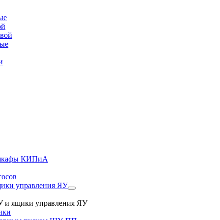
ые
ой
овой
вые
и
, шкафы КИПиА
сосов
ики управления ЯУ
 и ящики управления ЯУ
ики