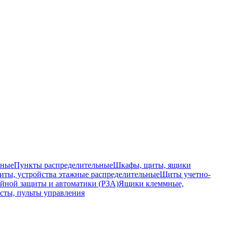
ьные
Пункты распределительные
Шкафы, щиты, ящики
ты, устройства этажные распределительные
Щиты учетно-
йной защиты и автоматики (РЗА)
Ящики клеммные,
сты, пульты управления