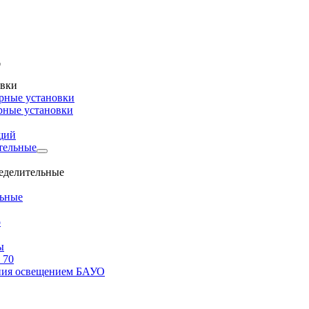
овки
рные установки
рные установки
щий
тельные
ределительные
льные
о
ы
 70
ения освещением БАУО