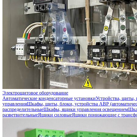
Электрощитовое оборудование
Автоматические конденсаторные установки
Устройства, щиты,
управления
Шкафы, щиты, блоки, устройства АВР (автоматичес
распределительные
Шкафы, ящики управления освещением
Шка
разветвительные
Ящики силовые
Ящики понижающие с трансф