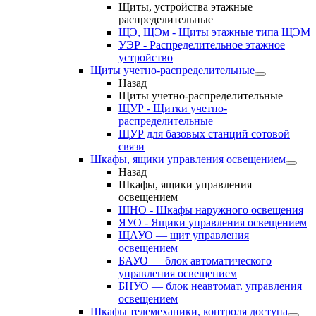
Щиты, устройства этажные
распределительные
ЩЭ, ЩЭм - Щиты этажные типа ЩЭМ
УЭР - Распределительное этажное
устройство
Щиты учетно-распределительные
Назад
Щиты учетно-распределительные
ЩУР - Щитки учетно-
распределительные
ЩУР для базовых станций сотовой
связи
Шкафы, ящики управления освещением
Назад
Шкафы, ящики управления
освещением
ШНО - Шкафы наружного освещения
ЯУО - Ящики управления освещением
ЩАУО — щит управления
освещением
БАУО — блок автоматического
управления освещением
БНУО — блок неавтомат. управления
освещением
Шкафы телемеханики, контроля доступа