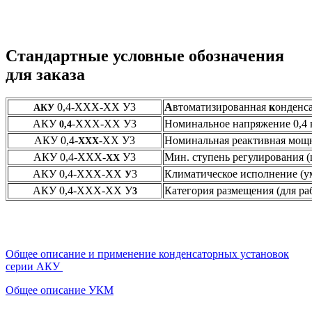
Стандартные условные обозначения
для заказа
0,4-ХХХ-ХХ У3
А
втоматизированная
к
онденс
АКУ
АКУ
-ХХХ-ХХ У3
Номинальное напряжение 0,4
0,4
АКУ 0,4-
-ХХ У3
Номинальная реактивная мощн
ХХХ
АКУ 0,4-ХХХ-
У3
Мин. ступень регулирования (
ХХ
АКУ 0,4-ХХХ-ХХ
3
Климатическое исполнение (у
У
АКУ 0,4-ХХХ-ХХ У
Категория размещения (для р
3
Общее описание и применение конденсаторных установок
серии АКУ
Общее описание УКМ