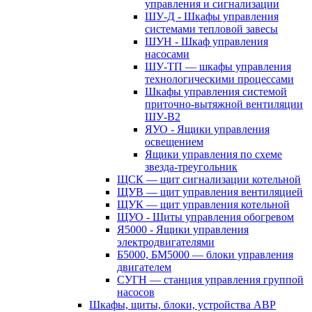
управления и сигнализации
ШУ-Д - Шкафы управления
системами тепловой завесы
ШУН - Шкаф управления
насосами
ШУ-ТП — шкафы управления
технологическими процессами
Шкафы управления системой
приточно-вытяжной вентиляции
ШУ-В2
ЯУО - Ящики управления
освещением
Ящики управления по схеме
звезда-треугольник
ЩСК — щит сигнализации котельной
ЩУВ — щит управления вентиляцией
ЩУК — щит управления котельной
ЩУО - Щиты управления обогревом
Я5000 - Ящики управления
электродвигателями
Б5000, БМ5000 — блоки управления
двигателем
СУГН — станция управления группой
насосов
Шкафы, щиты, блоки, устройства АВР