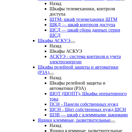
Назад
Шкафы телемеханики, контроля
доступа
ШТМ- шкаф телемеханики ШТМ
ШКД — шкаф контроля доступа
ШСД — шкаф сбора данных серии
ШСД
Шкафы АСКУЭ
Назад
Шкафы АСКУЭ
АСКУЭ - система контроля и учета
электроэнергии
Шкафы релейной защиты и автоматики
(РЗА)
Назад
Шкафы релейной защиты и
автоматики (РЗА)
ШОТ (ШОПТ)- Шкафы оперативного
тока
ПСН - Панели собственных нужд
ЩСН - Щит собственных нужд ЩСН
ШЗВ — шкаф с клеммными зажимами
Ящики клеммные, разветвительные
Назад
Ящики клеммные, разветвительные