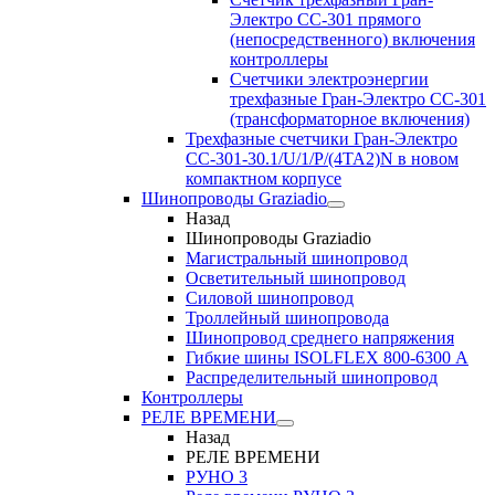
Электро CC-301 прямого
(непосредственного) включения
контроллеры
Счетчики электроэнергии
трехфазные Гран-Электро CC-301
(трансформаторное включения)
Трехфазные счетчики Гран-Электро
СС-301-30.1/U/1/P/(4TA2)N в новом
компактном корпусе
Шинопроводы Graziadio
Назад
Шинопроводы Graziadio
Магистральный шинопровод
Осветительный шинопровод
Силовой шинопровод
Троллейный шинопровода
Шинопровод среднего напряжения
Гибкие шины ISOLFLEX 800-6300 А
Распределительный шинопровод
Контроллеры
РЕЛЕ ВРЕМЕНИ
Назад
РЕЛЕ ВРЕМЕНИ
РУНО 3