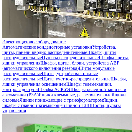
Электрощитовое оборудование
Автоматические конденсаторные установки
Устройства,
щиты, панели вводно-распределительные
Шкафы, щиты
распределительные
Пункты распределительные
Шкафы, щиты,
ящики управления
Шкафы, щиты, блоки, устройства АВР
(автоматического включения резерва)
Щиты модульные
распределительные
Щиты, устройства этажные
распределительные
Щиты учетно-распределительные
Шкафы,
ящики управления освещением
Шкафы телемеханики,
контроля доступа
Шкафы АСКУЭ
Шкафы релейной защиты и
автоматики (РЗА)
Ящики клеммные, разветвительные
Ящики
силовые
Ящики понижающие с трансформатором
Ящики,
шкафы с главной заземляющей шиной ГЗШ
Посты, пульты
управления