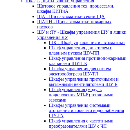
Шкафы, щиты, ящики управления
Щитовое управления тех. процессами,
шкафы КИПиА
ЩА - Щит автоматики серии ЩА
ЩАПН - Щит автоматики пожарных
насосов
ШУ и ЯУ - Шкафы управления ШУ и ящики
управления ЯУ
ШК - Шкаф управления и автоматики
Шкаф управления двигателем с
плавным пуском ШУ-ПП
Шкаф управления противопожарными
клапанами ШУП-К
Шкафы управления для систем
электрообогрева ШУ-ТЛ
Шкафы управления приточными и
вытяжными вентиляторами ШУ-Е
Шкаф управления (модуль
подключения МП-Е) тепловыми
завесами
Шкафы управления системами
отопления и горячего водоснабжения
ШУ-РА
Шкаф управления с частотными
преобразователями ШУ с ЧП