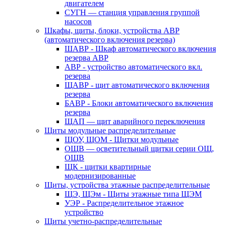
двигателем
СУГН — станция управления группой
насосов
Шкафы, щиты, блоки, устройства АВР
(автоматического включения резерва)
ШАВР - Шкаф автоматического включения
резерва АВР
АВР - устройство автоматического вкл.
резерва
ЩАВР - щит автоматического включения
резерва
БАВР - Блоки автоматического включения
резерва
ЩАП — щит аварийного переключения
Щиты модульные распределительные
ЩОУ, ЩОМ - Щитки модульные
ОЩВ — осветительный щитки серии ОЩ,
ОЩВ
ЩК - щитки квартирные
модернизированные
Щиты, устройства этажные распределительные
ЩЭ, ЩЭм - Щиты этажные типа ЩЭМ
УЭР - Распределительное этажное
устройство
Щиты учетно-распределительные