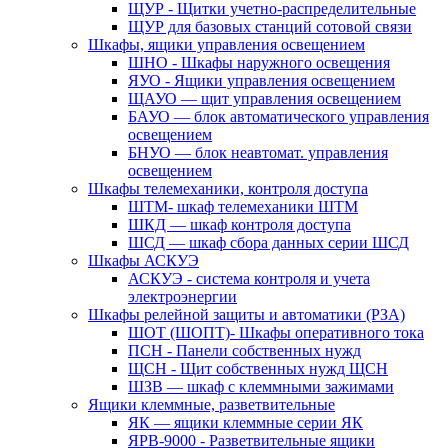
ЩУР - Щитки учетно-распределительные
ЩУР для базовых станций сотовой связи
Шкафы, ящики управления освещением
ШНО - Шкафы наружного освещения
ЯУО - Ящики управления освещением
ЩАУО — щит управления освещением
БАУО — блок автоматического управления
освещением
БНУО — блок неавтомат. управления
освещением
Шкафы телемеханики, контроля доступа
ШТМ- шкаф телемеханики ШТМ
ШКД — шкаф контроля доступа
ШСД — шкаф сбора данных серии ШСД
Шкафы АСКУЭ
АСКУЭ - система контроля и учета
электроэнергии
Шкафы релейной защиты и автоматики (РЗА)
ШОТ (ШОПТ)- Шкафы оперативного тока
ПСН - Панели собственных нужд
ЩСН - Щит собственных нужд ЩСН
ШЗВ — шкаф с клеммными зажимами
Ящики клеммные, разветвительные
ЯК — ящики клеммные серии ЯК
ЯРВ-9000 - Разветвительные ящики