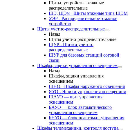
Щиты, устройства этажные
распределительные
ЩЭ, ЩЭм - Щиты этажные типа ЩЭМ
УЭР - Распределительное этажное
устройство
Щиты учетно-распределительные
Назад
Щиты учетно-распределительные
ЩУР - Щитки учетно-
распределительные
ЩУР для базовых станций сотовой
связи
Шкафы, ящики управления освещением
Назад
Шкафы, ящики управления
освещением
ШНО - Шкафы наружного освещения
ЯУО - Ящики управления освещением
ЩАУО — щит управления
освещением
БАУО — блок автоматического
управления освещением
БНУО — блок неавтомат. управления
освещением
Шкафы телемеханики, контроля доступа