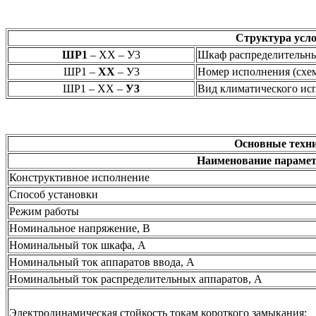
Структура усло
ШР1
– ХХ – У3
Шкаф распределительн
ШР1 –
ХХ
– У3
Номер исполнения (схе
ШР1 – ХХ –
У3
Вид климатического ис
Основные техн
Наименование параме
Конструктивное исполнение
Способ установки
Режим работы
Номинальное напряжение, В
Номинальный ток шкафа, А
Номинальный ток аппаратов ввода, А
Номинальный ток распределительных аппаратов, А
Электродинамическая стойкость токам короткого замыкания: