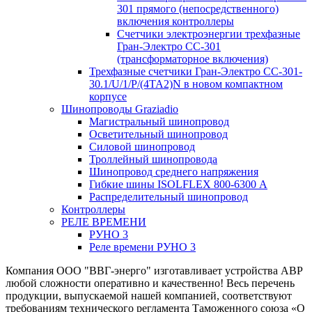
301 прямого (непосредственного)
включения контроллеры
Счетчики электроэнергии трехфазные
Гран-Электро CC-301
(трансформаторное включения)
Трехфазные счетчики Гран-Электро СС-301-
30.1/U/1/P/(4TA2)N в новом компактном
корпусе
Шинопроводы Graziadio
Магистральный шинопровод
Осветительный шинопровод
Силовой шинопровод
Троллейный шинопровода
Шинопровод среднего напряжения
Гибкие шины ISOLFLEX 800-6300 А
Распределительный шинопровод
Контроллеры
РЕЛЕ ВРЕМЕНИ
РУНО 3
Реле времени РУНО 3
Компания ООО "ВВГ-энерго" изготавливает устройства АВР
любой сложности оперативно и качественно! Весь перечень
продукции, выпускаемой нашей компанией, соответствуют
требованиям технического регламента Таможенного союза «О