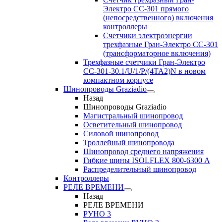
Электро CC-301 прямого
(непосредственного) включения
контроллеры
Счетчики электроэнергии
трехфазные Гран-Электро CC-301
(трансформаторное включения)
Трехфазные счетчики Гран-Электро
СС-301-30.1/U/1/P/(4TA2)N в новом
компактном корпусе
Шинопроводы Graziadio
Назад
Шинопроводы Graziadio
Магистральный шинопровод
Осветительный шинопровод
Силовой шинопровод
Троллейный шинопровода
Шинопровод среднего напряжения
Гибкие шины ISOLFLEX 800-6300 А
Распределительный шинопровод
Контроллеры
РЕЛЕ ВРЕМЕНИ
Назад
РЕЛЕ ВРЕМЕНИ
РУНО 3