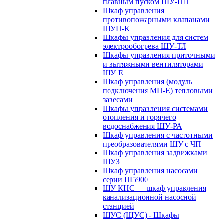
плавным пуском ШУ-ПП
Шкаф управления
противопожарными клапанами
ШУП-К
Шкафы управления для систем
электрообогрева ШУ-ТЛ
Шкафы управления приточными
и вытяжными вентиляторами
ШУ-Е
Шкаф управления (модуль
подключения МП-Е) тепловыми
завесами
Шкафы управления системами
отопления и горячего
водоснабжения ШУ-РА
Шкаф управления с частотными
преобразователями ШУ с ЧП
Шкаф управления задвижками
ШУЗ
Шкаф управления насосами
серии Ш5900
ШУ КНС — шкаф управления
канализационной насосной
станцией
ШУС (ЩУС) - Шкафы