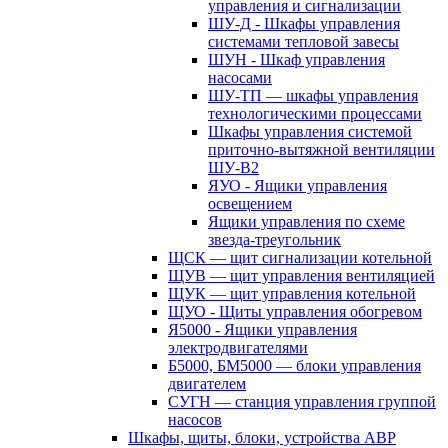
управления и сигнализации
ШУ-Д - Шкафы управления
системами тепловой завесы
ШУН - Шкаф управления
насосами
ШУ-ТП — шкафы управления
технологическими процессами
Шкафы управления системой
приточно-вытяжной вентиляции
ШУ-В2
ЯУО - Ящики управления
освещением
Ящики управления по схеме
звезда-треугольник
ЩСК — щит сигнализации котельной
ЩУВ — щит управления вентиляцией
ЩУК — щит управления котельной
ЩУО - Щиты управления обогревом
Я5000 - Ящики управления
электродвигателями
Б5000, БМ5000 — блоки управления
двигателем
СУГН — станция управления группой
насосов
Шкафы, щиты, блоки, устройства АВР