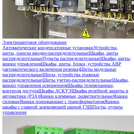
Электрощитовое оборудование
Автоматические конденсаторные установки
Устройства,
щиты, панели вводно-распределительные
Шкафы, щиты
распределительные
Пункты распределительные
Шкафы, щиты,
ящики управления
Шкафы, щиты, блоки, устройства АВР
(автоматического включения резерва)
Щиты модульные
распределительные
Щиты, устройства этажные
распределительные
Щиты учетно-распределительные
Шкафы,
ящики управления освещением
Шкафы телемеханики,
контроля доступа
Шкафы АСКУЭ
Шкафы релейной защиты и
автоматики (РЗА)
Ящики клеммные, разветвительные
Ящики
силовые
Ящики понижающие с трансформатором
Ящики,
шкафы с главной заземляющей шиной ГЗШ
Посты, пульты
управления