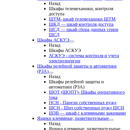
Назад
Шкафы телемеханики, контроля
доступа
ШТМ- шкаф телемеханики ШТМ
ШКД — шкаф контроля доступа
ШСД — шкаф сбора данных серии
ШСД
Шкафы АСКУЭ
Назад
Шкафы АСКУЭ
АСКУЭ - система контроля и учета
электроэнергии
Шкафы релейной защиты и автоматики
(РЗА)
Назад
Шкафы релейной защиты и
автоматики (РЗА)
ШОТ (ШОПТ)- Шкафы оперативного
тока
ПСН - Панели собственных нужд
ЩСН - Щит собственных нужд ЩСН
ШЗВ — шкаф с клеммными зажимами
Ящики клеммные, разветвительные
Назад
Ящики клеммные, разветвительные