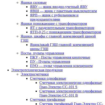
Ящики силовые
ЯВУ — ящик вводно-учетный ЯВУ
ЯВШ — ящик с пакетным выключателем
ЯРП— ящик с рубильником и
предохранителями
Ящики понижающие с трансформатором
ЯТ с разделительным трансформатором
ЯТП-0,25 с понижающим трансформатором
Ящики, шкафы с главной заземляющей шиной
ГЗШ
Ящик/шкаф ГЗШ главной заземляющей
шины ГЗШ
Посты, пульты управления
ПКУ - Посты управления кнопочные
ПУ - Пульты управления
ПУО — пульт управления освещением
Электротехническая продукция
Электросчетчики
Счетчики однофазные
Счетчики электроэнергии однофазные
Гран-Электро СС-101 S
Счетчики электроэнергии однофазные
Гран-Электро СС-101 B
Счетчики трехфазные
Счетчик трехфазный Гран-Электро CC-