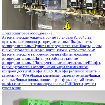
Электрощитовое оборудование
Автоматические конденсаторные установки
Устройства,
щиты, панели вводно-распределительные
Шкафы, щиты
распределительные
Пункты распределительные
Шкафы, щиты,
ящики управления
Шкафы, щиты, блоки, устройства АВР
(автоматического включения резерва)
Щиты модульные
распределительные
Щиты, устройства этажные
распределительные
Щиты учетно-распределительные
Шкафы,
ящики управления освещением
Шкафы телемеханики,
контроля доступа
Шкафы АСКУЭ
Шкафы релейной защиты и
автоматики (РЗА)
Ящики клеммные, разветвительные
Ящики
силовые
Ящики понижающие с трансформатором
Ящики,
шкафы с главной заземляющей шиной ГЗШ
Посты, пульты
управления