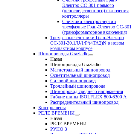
Электро CC-301 прямого
(непосредственного) включения
контроллеры
Счетчики электроэнергии
трехфазные Гран-Электро CC-301
(трансформаторное включения)
Трехфазные счетчики Гран-Электро
СС-301-30.1/U/1/P/(4TA2)N в новом
компактном корпусе
Шинопроводы Graziadio
Назад
Шинопроводы Graziadio
Магистральный шинопровод
Осветительный шинопровод
Силовой шинопровод
Троллейный шинопровода
Шинопровод среднего напряжения
Гибкие шины ISOLFLEX 800-6300 А
Распределительный шинопровод
Контроллеры
РЕЛЕ ВРЕМЕНИ
Назад
РЕЛЕ ВРЕМЕНИ
РУНО 3