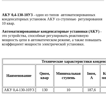
АКУ 0,4-130-10У3
- один из типов автоматизированных
конденсаторных установок АКУ со ступенью
регулирования
10 квар.
Автоматизированные конденсаторные установки (АКУ)
-
это устройства, способные регулировать реактивную
мощность цепи в автоматическом режиме, а также повышать
коэффициент мощности электрической установки.
Технические характеристики конден
Qном,
Минимальная
Iном,
К
Наименование
квар
ступень
А
мо
АКУ 0,4-130-10У3
130
10
187,6