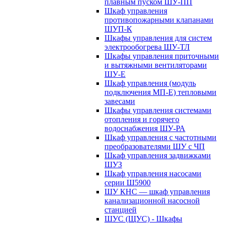
плавным пуском ШУ-ПП
Шкаф управления
противопожарными клапанами
ШУП-К
Шкафы управления для систем
электрообогрева ШУ-ТЛ
Шкафы управления приточными
и вытяжными вентиляторами
ШУ-Е
Шкаф управления (модуль
подключения МП-Е) тепловыми
завесами
Шкафы управления системами
отопления и горячего
водоснабжения ШУ-РА
Шкаф управления с частотными
преобразователями ШУ с ЧП
Шкаф управления задвижками
ШУЗ
Шкаф управления насосами
серии Ш5900
ШУ КНС — шкаф управления
канализационной насосной
станцией
ШУС (ЩУС) - Шкафы