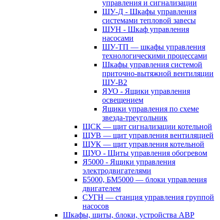
управления и сигнализации
ШУ-Д - Шкафы управления
системами тепловой завесы
ШУН - Шкаф управления
насосами
ШУ-ТП — шкафы управления
технологическими процессами
Шкафы управления системой
приточно-вытяжной вентиляции
ШУ-В2
ЯУО - Ящики управления
освещением
Ящики управления по схеме
звезда-треугольник
ЩСК — щит сигнализации котельной
ЩУВ — щит управления вентиляцией
ЩУК — щит управления котельной
ЩУО - Щиты управления обогревом
Я5000 - Ящики управления
электродвигателями
Б5000, БМ5000 — блоки управления
двигателем
СУГН — станция управления группой
насосов
Шкафы, щиты, блоки, устройства АВР