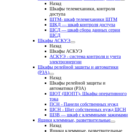
Назад
Шкафы телемеханики, контроля
доступа
ШТМ- шкаф телемеханики ШТМ
ШКД — шкаф контроля доступа
ШСД — шкаф сбора данных серии
ШСД
Шкафы АСКУЭ
Назад
Шкафы АСКУЭ
АСКУЭ - система контроля и учета
электроэнергии
Шкафы релейной защиты и автоматики
(РЗА)
Назад
Шкафы релейной защиты и
автоматики (РЗА)
ШОТ (ШОПТ)- Шкафы оперативного
тока
ПСН - Панели собственных нужд
ЩСН - Щит собственных нужд ЩСН
ШЗВ — шкаф с клеммными зажимами
Ящики клеммные, разветвительные
Назад
Ящики клеммные, разветвительные