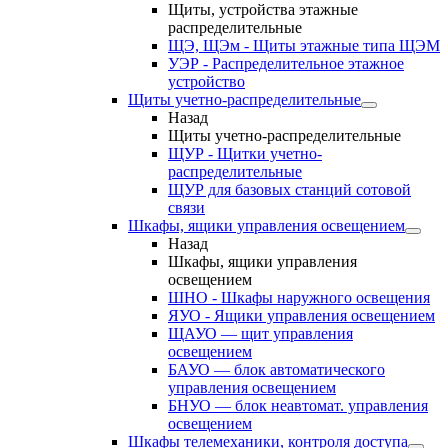
Щиты, устройства этажные
распределительные
ЩЭ, ЩЭм - Щиты этажные типа ЩЭМ
УЭР - Распределительное этажное
устройство
Щиты учетно-распределительные
Назад
Щиты учетно-распределительные
ЩУР - Щитки учетно-
распределительные
ЩУР для базовых станций сотовой
связи
Шкафы, ящики управления освещением
Назад
Шкафы, ящики управления
освещением
ШНО - Шкафы наружного освещения
ЯУО - Ящики управления освещением
ЩАУО — щит управления
освещением
БАУО — блок автоматического
управления освещением
БНУО — блок неавтомат. управления
освещением
Шкафы телемеханики, контроля доступа