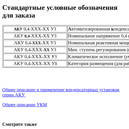
Стандартные условные обозначения
для заказа
0,4-ХХХ-ХХ У3
А
втоматизированная
к
онденс
АКУ
АКУ
-ХХХ-ХХ У3
Номинальное напряжение 0,4
0,4
АКУ 0,4-
-ХХ У3
Номинальная реактивная мощн
ХХХ
АКУ 0,4-ХХХ-
У3
Мин. ступень регулирования (
ХХ
АКУ 0,4-ХХХ-ХХ
3
Климатическое исполнение (у
У
АКУ 0,4-ХХХ-ХХ У
Категория размещения (для р
3
Общее описание и применение конденсаторных установок
серии АКУ
Общее описание УКМ
Смотрите также