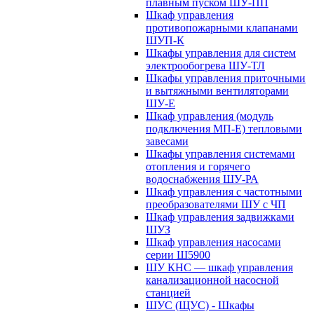
плавным пуском ШУ-ПП
Шкаф управления
противопожарными клапанами
ШУП-К
Шкафы управления для систем
электрообогрева ШУ-ТЛ
Шкафы управления приточными
и вытяжными вентиляторами
ШУ-Е
Шкаф управления (модуль
подключения МП-Е) тепловыми
завесами
Шкафы управления системами
отопления и горячего
водоснабжения ШУ-РА
Шкаф управления с частотными
преобразователями ШУ с ЧП
Шкаф управления задвижками
ШУЗ
Шкаф управления насосами
серии Ш5900
ШУ КНС — шкаф управления
канализационной насосной
станцией
ШУС (ЩУС) - Шкафы