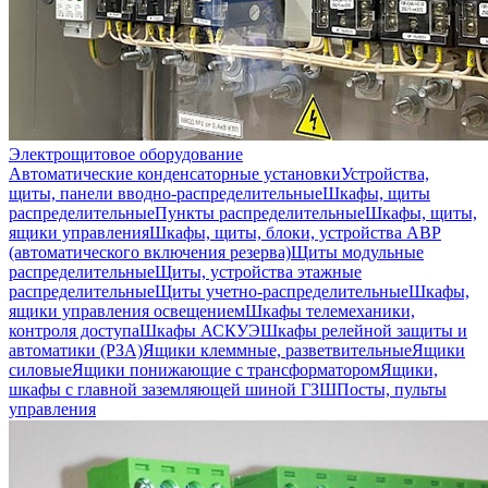
Электрощитовое оборудование
Автоматические конденсаторные установки
Устройства,
щиты, панели вводно-распределительные
Шкафы, щиты
распределительные
Пункты распределительные
Шкафы, щиты,
ящики управления
Шкафы, щиты, блоки, устройства АВР
(автоматического включения резерва)
Щиты модульные
распределительные
Щиты, устройства этажные
распределительные
Щиты учетно-распределительные
Шкафы,
ящики управления освещением
Шкафы телемеханики,
контроля доступа
Шкафы АСКУЭ
Шкафы релейной защиты и
автоматики (РЗА)
Ящики клеммные, разветвительные
Ящики
силовые
Ящики понижающие с трансформатором
Ящики,
шкафы с главной заземляющей шиной ГЗШ
Посты, пульты
управления