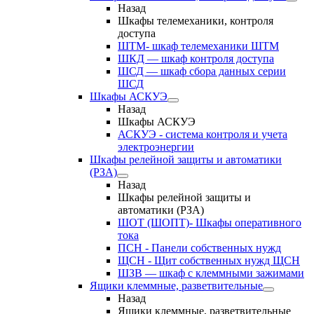
Назад
Шкафы телемеханики, контроля
доступа
ШТМ- шкаф телемеханики ШТМ
ШКД — шкаф контроля доступа
ШСД — шкаф сбора данных серии
ШСД
Шкафы АСКУЭ
Назад
Шкафы АСКУЭ
АСКУЭ - система контроля и учета
электроэнергии
Шкафы релейной защиты и автоматики
(РЗА)
Назад
Шкафы релейной защиты и
автоматики (РЗА)
ШОТ (ШОПТ)- Шкафы оперативного
тока
ПСН - Панели собственных нужд
ЩСН - Щит собственных нужд ЩСН
ШЗВ — шкаф с клеммными зажимами
Ящики клеммные, разветвительные
Назад
Ящики клеммные, разветвительные