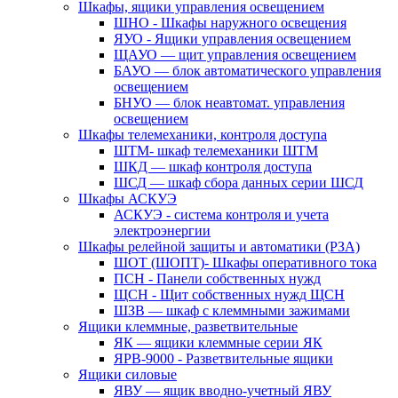
Шкафы, ящики управления освещением
ШНО - Шкафы наружного освещения
ЯУО - Ящики управления освещением
ЩАУО — щит управления освещением
БАУО — блок автоматического управления
освещением
БНУО — блок неавтомат. управления
освещением
Шкафы телемеханики, контроля доступа
ШТМ- шкаф телемеханики ШТМ
ШКД — шкаф контроля доступа
ШСД — шкаф сбора данных серии ШСД
Шкафы АСКУЭ
АСКУЭ - система контроля и учета
электроэнергии
Шкафы релейной защиты и автоматики (РЗА)
ШОТ (ШОПТ)- Шкафы оперативного тока
ПСН - Панели собственных нужд
ЩСН - Щит собственных нужд ЩСН
ШЗВ — шкаф с клеммными зажимами
Ящики клеммные, разветвительные
ЯК — ящики клеммные серии ЯК
ЯРВ-9000 - Разветвительные ящики
Ящики силовые
ЯВУ — ящик вводно-учетный ЯВУ