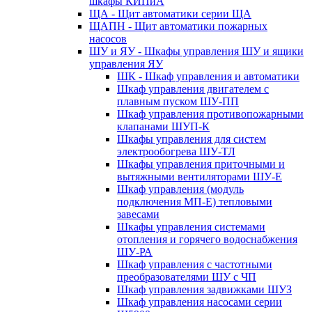
шкафы КИПиА
ЩА - Щит автоматики серии ЩА
ЩАПН - Щит автоматики пожарных
насосов
ШУ и ЯУ - Шкафы управления ШУ и ящики
управления ЯУ
ШК - Шкаф управления и автоматики
Шкаф управления двигателем с
плавным пуском ШУ-ПП
Шкаф управления противопожарными
клапанами ШУП-К
Шкафы управления для систем
электрообогрева ШУ-ТЛ
Шкафы управления приточными и
вытяжными вентиляторами ШУ-Е
Шкаф управления (модуль
подключения МП-Е) тепловыми
завесами
Шкафы управления системами
отопления и горячего водоснабжения
ШУ-РА
Шкаф управления с частотными
преобразователями ШУ с ЧП
Шкаф управления задвижками ШУЗ
Шкаф управления насосами серии