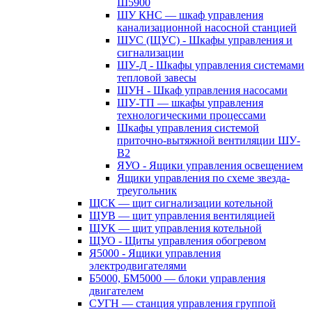
Ш5900
ШУ КНС — шкаф управления
канализационной насосной станцией
ШУС (ЩУС) - Шкафы управления и
сигнализации
ШУ-Д - Шкафы управления системами
тепловой завесы
ШУН - Шкаф управления насосами
ШУ-ТП — шкафы управления
технологическими процессами
Шкафы управления системой
приточно-вытяжной вентиляции ШУ-
В2
ЯУО - Ящики управления освещением
Ящики управления по схеме звезда-
треугольник
ЩСК — щит сигнализации котельной
ЩУВ — щит управления вентиляцией
ЩУК — щит управления котельной
ЩУО - Щиты управления обогревом
Я5000 - Ящики управления
электродвигателями
Б5000, БМ5000 — блоки управления
двигателем
СУГН — станция управления группой