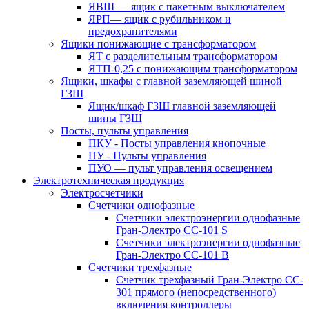
ЯВШ — ящик с пакетным выключателем
ЯРП— ящик с рубильником и
предохранителями
Ящики понижающие с трансформатором
ЯТ с разделительным трансформатором
ЯТП-0,25 с понижающим трансформатором
Ящики, шкафы с главной заземляющей шиной
ГЗШ
Ящик/шкаф ГЗШ главной заземляющей
шины ГЗШ
Посты, пульты управления
ПКУ - Посты управления кнопочные
ПУ - Пульты управления
ПУО — пульт управления освещением
Электротехническая продукция
Электросчетчики
Счетчики однофазные
Счетчики электроэнергии однофазные
Гран-Электро СС-101 S
Счетчики электроэнергии однофазные
Гран-Электро СС-101 B
Счетчики трехфазные
Счетчик трехфазный Гран-Электро CC-
301 прямого (непосредственного)
включения контроллеры