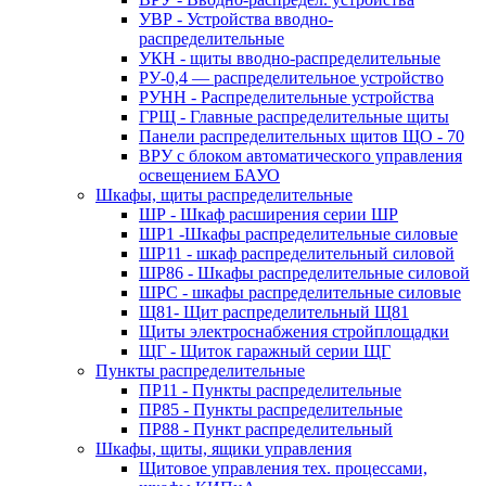
УВР - Устройства вводно-
распределительные
УКН - щиты вводно-распределительные
РУ-0,4 — распределительное устройство
РУНН - Распределительные устройства
ГРЩ - Главные распределительные щиты
Панели распределительных щитов ЩО - 70
ВРУ с блоком автоматического управления
освещением БАУО
Шкафы, щиты распределительные
ШР - Шкаф расширения серии ШР
ШР1 -Шкафы распределительные силовые
ШР11 - шкаф распределительный силовой
ШР86 - Шкафы распределительные силовой
ШРС - шкафы распределительные силовые
Щ81- Щит распределительный Щ81
Щиты электроснабжения стройплощадки
ЩГ - Щиток гаражный серии ЩГ
Пункты распределительные
ПР11 - Пункты распределительные
ПР85 - Пункты распределительные
ПР88 - Пункт распределительный
Шкафы, щиты, ящики управления
Щитовое управления тех. процессами,