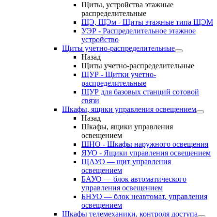
Щиты, устройства этажные
распределительные
ЩЭ, ЩЭм - Щиты этажные типа ЩЭМ
УЭР - Распределительное этажное
устройство
Щиты учетно-распределительные
Назад
Щиты учетно-распределительные
ЩУР - Щитки учетно-
распределительные
ЩУР для базовых станций сотовой
связи
Шкафы, ящики управления освещением
Назад
Шкафы, ящики управления
освещением
ШНО - Шкафы наружного освещения
ЯУО - Ящики управления освещением
ЩАУО — щит управления
освещением
БАУО — блок автоматического
управления освещением
БНУО — блок неавтомат. управления
освещением
Шкафы телемеханики, контроля доступа