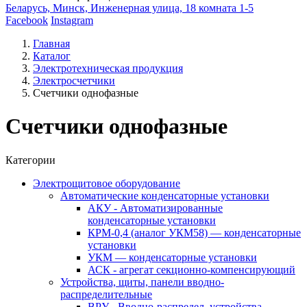
Беларусь, Минск, Инженерная улица, 18 комната 1-5
Facebook
Instagram
Главная
Каталог
Электротехническая продукция
Электросчетчики
Счетчики однофазные
Счетчики однофазные
Категории
Электрощитовое оборудование
Автоматические конденсаторные установки
АКУ - Автоматизированные
конденсаторные установки
КРМ-0,4 (аналог УКМ58) — конденсаторные
установки
УКМ — конденсаторные установки
АСК - агрегат секционно-компенсирующий
Устройства, щиты, панели вводно-
распределительные
ВРУ - Вводно-распредел. устройства