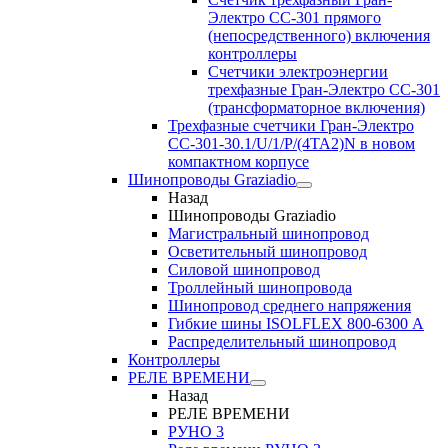
Электро CC-301 прямого
(непосредственного) включения
контроллеры
Счетчики электроэнергии
трехфазные Гран-Электро CC-301
(трансформаторное включения)
Трехфазные счетчики Гран-Электро
СС-301-30.1/U/1/P/(4TA2)N в новом
компактном корпусе
Шинопроводы Graziadio
Назад
Шинопроводы Graziadio
Магистральный шинопровод
Осветительный шинопровод
Силовой шинопровод
Троллейный шинопровода
Шинопровод среднего напряжения
Гибкие шины ISOLFLEX 800-6300 А
Распределительный шинопровод
Контроллеры
РЕЛЕ ВРЕМЕНИ
Назад
РЕЛЕ ВРЕМЕНИ
РУНО 3