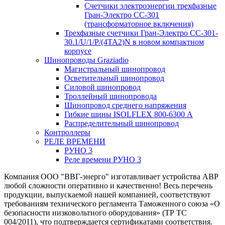
Счетчики электроэнергии трехфазные
Гран-Электро CC-301
(трансформаторное включения)
Трехфазные счетчики Гран-Электро СС-301-
30.1/U/1/P/(4TA2)N в новом компактном
корпусе
Шинопроводы Graziadio
Магистральный шинопровод
Осветительный шинопровод
Силовой шинопровод
Троллейный шинопровода
Шинопровод среднего напряжения
Гибкие шины ISOLFLEX 800-6300 А
Распределительный шинопровод
Контроллеры
РЕЛЕ ВРЕМЕНИ
РУНО 3
Реле времени РУНО 3
Компания ООО "ВВГ-энерго" изготавливает устройства АВР
любой сложности оперативно и качественно! Весь перечень
продукции, выпускаемой нашей компанией, соответствуют
требованиям технического регламента Таможенного союза «О
безопасности низковольтного оборудования» (ТР ТС
004/2011), что подтверждается сертификатами соответствия.