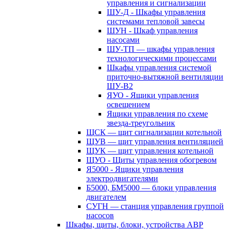
управления и сигнализации
ШУ-Д - Шкафы управления
системами тепловой завесы
ШУН - Шкаф управления
насосами
ШУ-ТП — шкафы управления
технологическими процессами
Шкафы управления системой
приточно-вытяжной вентиляции
ШУ-В2
ЯУО - Ящики управления
освещением
Ящики управления по схеме
звезда-треугольник
ЩСК — щит сигнализации котельной
ЩУВ — щит управления вентиляцией
ЩУК — щит управления котельной
ЩУО - Щиты управления обогревом
Я5000 - Ящики управления
электродвигателями
Б5000, БМ5000 — блоки управления
двигателем
СУГН — станция управления группой
насосов
Шкафы, щиты, блоки, устройства АВР