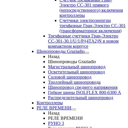
Электро CC-301 прямого
(непосредственного) включения
контроллеры
Счетчики электроэнергии
трехфазные Гран-Электро CC-301
(трансформаторное включения)
Трехфазные счетчики Гран-Электро
СС-301-30.1/U/1/P/(4TA2)N в новом
компактном корпусе
Шинопроводы Graziadio
Назад
Шинопроводы Graziadio
Магистральный шинопровод
Осветительный шинопровод
Силовой шинопровод
Троллейный шинопровода
Шинопровод среднего напряжения
Гибкие шины ISOLFLEX 800-6300 А
Распределительный шинопровод
Контроллеры
РЕЛЕ ВРЕМЕНИ
Назад
РЕЛЕ ВРЕМЕНИ
РУНО 3