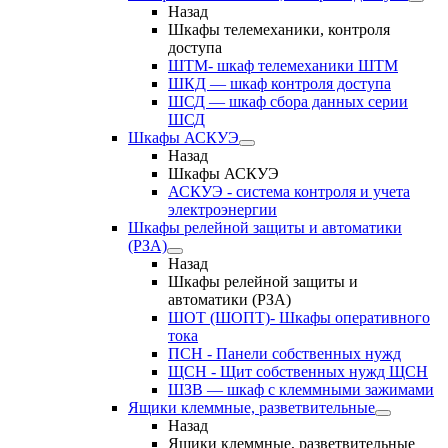
Назад
Шкафы телемеханики, контроля
доступа
ШТМ- шкаф телемеханики ШТМ
ШКД — шкаф контроля доступа
ШСД — шкаф сбора данных серии
ШСД
Шкафы АСКУЭ
Назад
Шкафы АСКУЭ
АСКУЭ - система контроля и учета
электроэнергии
Шкафы релейной защиты и автоматики
(РЗА)
Назад
Шкафы релейной защиты и
автоматики (РЗА)
ШОТ (ШОПТ)- Шкафы оперативного
тока
ПСН - Панели собственных нужд
ЩСН - Щит собственных нужд ЩСН
ШЗВ — шкаф с клеммными зажимами
Ящики клеммные, разветвительные
Назад
Ящики клеммные, разветвительные