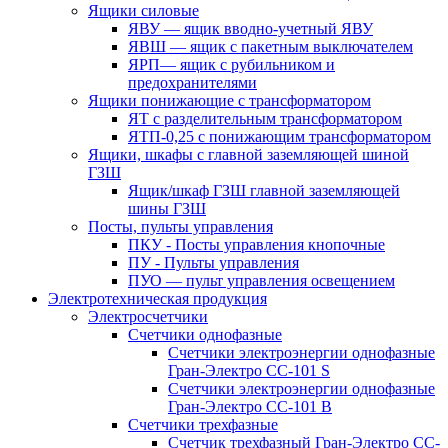
Ящики силовые
ЯВУ — ящик вводно-учетный ЯВУ
ЯВШ — ящик с пакетным выключателем
ЯРП— ящик с рубильником и
предохранителями
Ящики понижающие с трансформатором
ЯТ с разделительным трансформатором
ЯТП-0,25 с понижающим трансформатором
Ящики, шкафы с главной заземляющей шиной
ГЗШ
Ящик/шкаф ГЗШ главной заземляющей
шины ГЗШ
Посты, пульты управления
ПКУ - Посты управления кнопочные
ПУ - Пульты управления
ПУО — пульт управления освещением
Электротехническая продукция
Электросчетчики
Счетчики однофазные
Счетчики электроэнергии однофазные
Гран-Электро СС-101 S
Счетчики электроэнергии однофазные
Гран-Электро СС-101 B
Счетчики трехфазные
Счетчик трехфазный Гран-Электро CC-