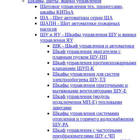
Шкафы, щиты, ящики управления
Щитовое управления тех. процессами,
шкафы КИПиА
ЩА - Щит автоматики серии ЩА
ЩАПН - Щит автоматики пожарных
насосов
ШУ и ЯУ - Шкафы управления ШУ и ящики
управления ЯУ
ШК - Шкаф управления и автоматики
Шкаф управления двигателем с
плавным пуском ШУ-ПП
Шкаф управления противопожарными
клапанами ШУП-К
Шкафы управления для систем
электрообогрева ШУ-ТЛ
Шкафы управления приточными и
вытяжными вентиляторами ШУ-Е
Шкаф управления (модуль
подключения МП-Е) тепловыми
завесами
Шкафы управления системами
отопления и горячего водоснабжения
ШУ-РА
Шкаф управления с частотными
преобразователями ШУ с ЧП