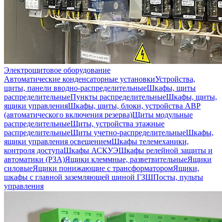
Электрощитовое оборудование
Автоматические конденсаторные установки
Устройства,
щиты, панели вводно-распределительные
Шкафы, щиты
распределительные
Пункты распределительные
Шкафы, щиты,
ящики управления
Шкафы, щиты, блоки, устройства АВР
(автоматического включения резерва)
Щиты модульные
распределительные
Щиты, устройства этажные
распределительные
Щиты учетно-распределительные
Шкафы,
ящики управления освещением
Шкафы телемеханики,
контроля доступа
Шкафы АСКУЭ
Шкафы релейной защиты и
автоматики (РЗА)
Ящики клеммные, разветвительные
Ящики
силовые
Ящики понижающие с трансформатором
Ящики,
шкафы с главной заземляющей шиной ГЗШ
Посты, пульты
управления