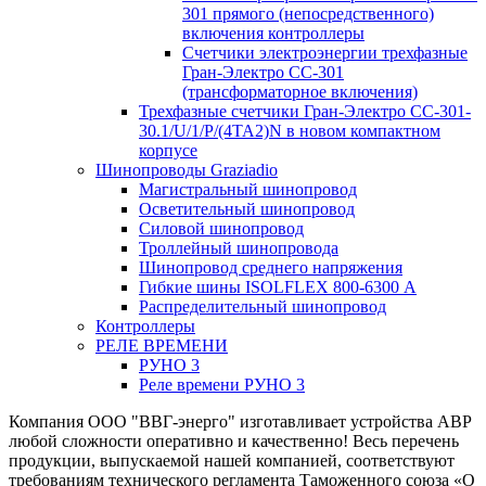
301 прямого (непосредственного)
включения контроллеры
Счетчики электроэнергии трехфазные
Гран-Электро CC-301
(трансформаторное включения)
Трехфазные счетчики Гран-Электро СС-301-
30.1/U/1/P/(4TA2)N в новом компактном
корпусе
Шинопроводы Graziadio
Магистральный шинопровод
Осветительный шинопровод
Силовой шинопровод
Троллейный шинопровода
Шинопровод среднего напряжения
Гибкие шины ISOLFLEX 800-6300 А
Распределительный шинопровод
Контроллеры
РЕЛЕ ВРЕМЕНИ
РУНО 3
Реле времени РУНО 3
Компания ООО "ВВГ-энерго" изготавливает устройства АВР
любой сложности оперативно и качественно! Весь перечень
продукции, выпускаемой нашей компанией, соответствуют
требованиям технического регламента Таможенного союза «О