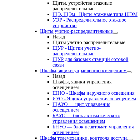
Щиты, устройства этажные
распределительные
ЩЭ, ЩЭм - Щиты этажные типа ЩЭМ
УЭР - Распределительное этажное
устройство
Щиты учетно-распределительные
Назад
Щиты учетно-распределительные
ЩУР - Щитки учетно-
распределительные
ЩУР для базовых станций сотовой
связи
Шкафы, ящики управления освещением
Назад
Шкафы, ящики управления
освещением
ШНО - Шкафы наружного освещения
ЯУО - Ящики управления освещением
ЩАУО — щит управления
освещением
БАУО — блок автоматического
управления освещением
БНУО — блок неавтомат. управления
освещением
Шкафы телемеханики, контроля доступа