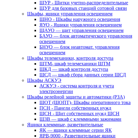
ЩУР - Щитки учетно-распределительные
ЩУР для базовых станций сотовой связи
Шкафы, ящики управления освещением
ШНО - Шкафы наружного освещения
ЯУО - Ящики управления освещением
ЩАУО — щит управления освещением
БАУО — блок автоматического управления
освещением
БНУО — блок неавтомат. управления
освещением
Шкафы телемеханики, контроля доступа
ШТМ- шкаф телемеханики ШТМ
ШКД — шкаф контроля доступа
ШСД — шкаф сбора данных серии ШСД
Шкафы АСКУЭ
АСКУЭ - система контроля и учета
электроэнергии
Шкафы релейной защиты и автоматики (РЗА)
ШОТ (ШОПТ)- Шкафы оперативного тока
ПСН - Панели собственных нужд
ЩСН - Щит собственных нужд ЩСН
ШЗВ — шкаф с клеммными зажимами
Ящики клеммные, разветвительные
ЯК — ящики клеммные серии ЯК
ЯРВ-9000 - Разветвительные ящики