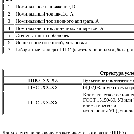
1
Номинальное напряжение, В
2
Номинальный ток шкафа, А
3
Номинальный ток вводного аппарата, А
4
Номинальный ток линейных аппаратов, А
5
Степень защиты оболочек
6
Исполнение по способу установки
7
Габаритные размеры ШНО (высота×ширина×глубина), м
Структура усло
ШНО
-XX-XX
Буквенное обозначение
ШНО -
XX
-XX
01;02;03-номер схемы (рис
Климатическое исполнен
ГОСТ 15150-69, УЗ или 
ШНО -XX-
XX
климатического
исполнения У1 (установк
Допускается по договору с заказчиком изготовление ШНО с