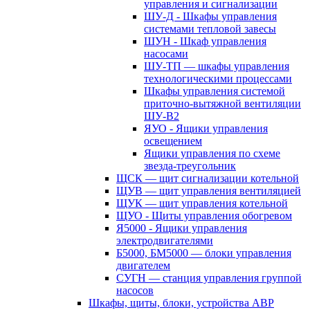
управления и сигнализации
ШУ-Д - Шкафы управления
системами тепловой завесы
ШУН - Шкаф управления
насосами
ШУ-ТП — шкафы управления
технологическими процессами
Шкафы управления системой
приточно-вытяжной вентиляции
ШУ-В2
ЯУО - Ящики управления
освещением
Ящики управления по схеме
звезда-треугольник
ЩСК — щит сигнализации котельной
ЩУВ — щит управления вентиляцией
ЩУК — щит управления котельной
ЩУО - Щиты управления обогревом
Я5000 - Ящики управления
электродвигателями
Б5000, БМ5000 — блоки управления
двигателем
СУГН — станция управления группой
насосов
Шкафы, щиты, блоки, устройства АВР