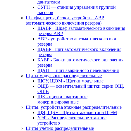
двигателем
СУГН — станция управления группой
насосов
Шкафы, щиты, блоки, устройства АВР
(автоматического включения резерва)
ШАВР - Шкаф автоматического включения
резерва АВР
АВР - устройство автоматического вкл.
резерва
ЩАВР - щит автоматического включения
резерва
БАВР - Блоки автоматического включения
резерва
ЩАП — щит аварийного переключения
Щиты модульные распределительные
ЩОУ, ЩОМ - Щитки модульные
ОЩВ — осветительный щитки серии ОЩ,
ОЩВ
ЩК - щитки квартирные
модернизированные
Щиты, устройства этажные распределительные
ЩЭ, ЩЭм - Щиты этажные типа ЩЭМ
УЭР - Распределительное этажное
устройство
Щиты учетно-распределительные