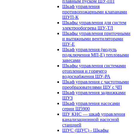
плавным пуском ШУ-ПП
Шкаф управления
противопожарными клапанами
ШУП-К
Шкафы управления для систем
электрообогрева ШУ-ТЛ
Шкафы управления приточными
и вытяжными вентиляторами
ШУ-Е
Шкаф управления (модуль
подключения МП-Е) тепловыми
завесами
Шкафы управления системами
отопления и горячего
водоснабжения ШУ-РА
Шкаф управления с частотными
преобразователями ШУ с ЧП
Шкаф управления задвижками
ШУЗ
Шкаф управления насосами
серии Ш5900
ШУ КНС — шкаф управления
канализационной насосной
станцией
ШУС (ЩУС) - Шкафы