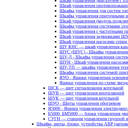
Шкаф управления двигателем с 
Шкаф управления противопожар
Шкафы управления для систем эл
Шкафы управления приточными 
Шкаф управления (модуль подклю
Шкафы управления системами ото
Шкаф управления с частотными п
Шкаф управления задвижками Ш
Шкаф управления насосами сери
ШУ КНС — шкаф управления кана
ШУС (ЩУС) - Шкафы управления 
ШУ-Д - Шкафы управления систем
ШУН - Шкаф управления насосам
ШУ-ТП — шкафы управления техн
Шкафы управления системой при
ЯУО - Ящики управления освеще
Ящики управления по схеме звезд
ЩСК — щит сигнализации котельной
ЩУВ — щит управления вентиляцией
ЩУК — щит управления котельной
ЩУО - Щиты управления обогревом
Я5000 - Ящики управления электродвиг
Б5000, БМ5000 — блоки управления дв
СУГН — станция управления группой н
Шкафы, щиты, блоки, устройства АВР (автома