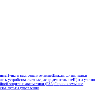
ьные
Пункты распределительные
Шкафы, щиты, ящики
ты, устройства этажные распределительные
Щиты учетно-
йной защиты и автоматики (РЗА)
Ящики клеммные,
сты, пульты управления