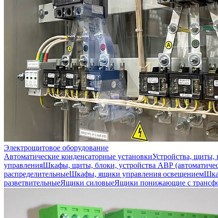
Электрощитовое оборудование
Автоматические конденсаторные установки
Устройства, щиты,
управления
Шкафы, щиты, блоки, устройства АВР (автоматичес
распределительные
Шкафы, ящики управления освещением
Шка
разветвительные
Ящики силовые
Ящики понижающие с трансф