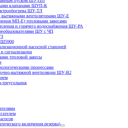
плавным пуском ШУ-ПП
ными клапанами ШУП-К
ектрообогрева ШУ-ТЛ
и вытяжными вентиляторами ШУ-Е
чения МП-Е) тепловыми завесами
пления и горячего водоснабжения ШУ-РА
реобразователями ШУ с ЧП
УЗ
и Ш5900
лизационной насосной станцией
и сигнализации
ами тепловой завесы
и
ологическими процессами
точно-вытяжной вентиляции ШУ-В2
нием
а-треугольник
ателями
игателем
асосов
тического включения резерва)