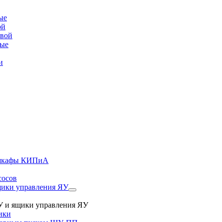
ые
ой
овой
вые
и
, шкафы КИПиА
сосов
ики управления ЯУ
 и ящики управления ЯУ
ики