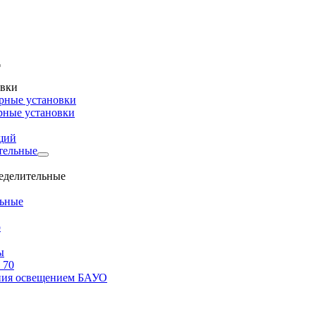
овки
рные установки
рные установки
щий
тельные
ределительные
льные
о
ы
 70
ения освещением БАУО