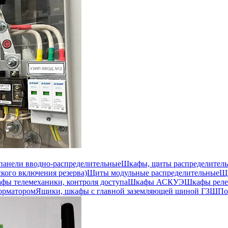
 панели вводно-распределительные
Шкафы, щиты распределител
кого включения резерва)
Щиты модульные распределительные
Щи
фы телемеханики, контроля доступа
Шкафы АСКУЭ
Шкафы реле
орматором
Ящики, шкафы с главной заземляющей шиной ГЗШ
По