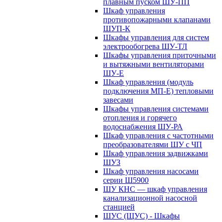
плавным пуском ШУ-ПП
Шкаф управления
противопожарными клапанами
ШУП-К
Шкафы управления для систем
электрообогрева ШУ-ТЛ
Шкафы управления приточными
и вытяжными вентиляторами
ШУ-Е
Шкаф управления (модуль
подключения МП-Е) тепловыми
завесами
Шкафы управления системами
отопления и горячего
водоснабжения ШУ-РА
Шкаф управления с частотными
преобразователями ШУ с ЧП
Шкаф управления задвижками
ШУЗ
Шкаф управления насосами
серии Ш5900
ШУ КНС — шкаф управления
канализационной насосной
станцией
ШУС (ЩУС) - Шкафы