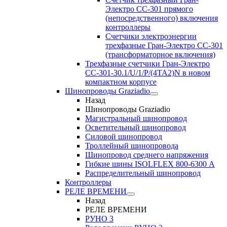
Электро CC-301 прямого
(непосредственного) включения
контроллеры
Счетчики электроэнергии
трехфазные Гран-Электро CC-301
(трансформаторное включения)
Трехфазные счетчики Гран-Электро
СС-301-30.1/U/1/P/(4TA2)N в новом
компактном корпусе
Шинопроводы Graziadio
Назад
Шинопроводы Graziadio
Магистральный шинопровод
Осветительный шинопровод
Силовой шинопровод
Троллейный шинопровода
Шинопровод среднего напряжения
Гибкие шины ISOLFLEX 800-6300 А
Распределительный шинопровод
Контроллеры
РЕЛЕ ВРЕМЕНИ
Назад
РЕЛЕ ВРЕМЕНИ
РУНО 3