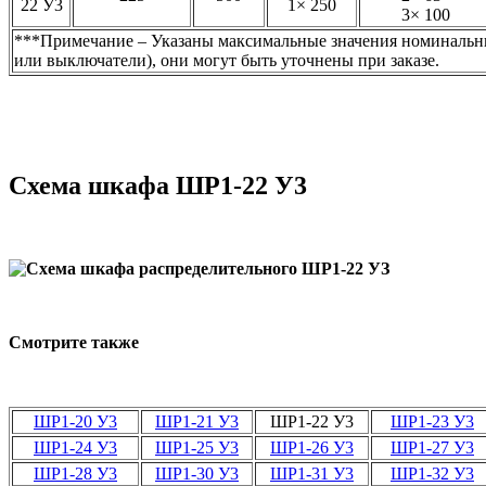
22 У3
1× 250
3× 100
***
Примечание – Указаны максимальные значения номинальны
или выключатели), они могут быть уточнены при заказе.
Схема шкафа
ШР1-22 У3
Смотрите также
ШР1-20 У3
ШР1-21 У3
ШР1-22 У3
ШР1-23 У3
ШР1-24 У3
ШР1-25 У3
ШР1-26 У3
ШР1-27 У3
ШР1-28 У3
ШР1-30 У3
ШР1-31 У3
ШР1-32 У3