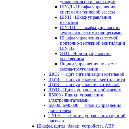
управления и сигнализации
ШУ-Д - Шкафы управления
системами тепловой завесы
ШУН - Шкаф управления
насосами
ШУ-ТП — шкафы управления
технологическими процессами
Шкафы управления системой
приточно-вытяжной вентиляции
ШУ-В2
ЯУО - Ящики управления
освещением
Ящики управления по схеме
звезда-треугольник
ЩСК — щит сигнализации котельной
ЩУВ — щит управления вентиляцией
ЩУК — щит управления котельной
ЩУО - Щиты управления обогревом
Я5000 - Ящики управления
электродвигателями
Б5000, БМ5000 — блоки управления
двигателем
СУГН — станция управления группой
насосов
Шкафы, щиты, блоки, устройства АВР