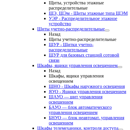
Щиты, устройства этажные
распределительные
ЩЭ, ЩЭм - Щиты этажные типа ЩЭМ
УЭР - Распределительное этажное
устройство
Щиты учетно-распределительные
Назад
Щиты учетно-распределительные
ЩУР - Щитки учетно-
распределительные
ЩУР для базовых станций сотовой
связи
Шкафы, ящики управления освещением
Назад
Шкафы, ящики управления
освещением
ШНО - Шкафы наружного освещения
ЯУО - Ящики управления освещением
ЩАУО — щит управления
освещением
БАУО — блок автоматического
управления освещением
БНУО — блок неавтомат. управления
освещением
Шкафы телемеханики, контроля доступа