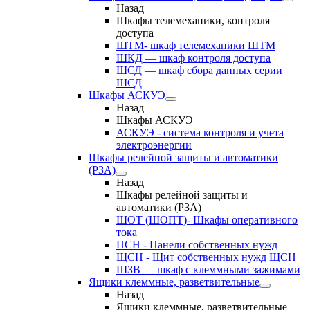
Назад
Шкафы телемеханики, контроля
доступа
ШТМ- шкаф телемеханики ШТМ
ШКД — шкаф контроля доступа
ШСД — шкаф сбора данных серии
ШСД
Шкафы АСКУЭ
Назад
Шкафы АСКУЭ
АСКУЭ - система контроля и учета
электроэнергии
Шкафы релейной защиты и автоматики
(РЗА)
Назад
Шкафы релейной защиты и
автоматики (РЗА)
ШОТ (ШОПТ)- Шкафы оперативного
тока
ПСН - Панели собственных нужд
ЩСН - Щит собственных нужд ЩСН
ШЗВ — шкаф с клеммными зажимами
Ящики клеммные, разветвительные
Назад
Ящики клеммные, разветвительные