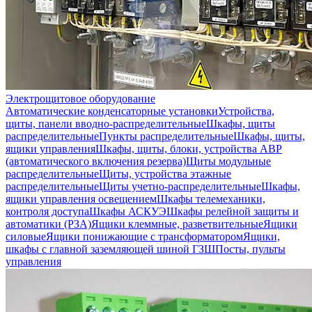
Электрощитовое оборудование
Автоматические конденсаторные установки
Устройства,
щиты, панели вводно-распределительные
Шкафы, щиты
распределительные
Пункты распределительные
Шкафы, щиты,
ящики управления
Шкафы, щиты, блоки, устройства АВР
(автоматического включения резерва)
Щиты модульные
распределительные
Щиты, устройства этажные
распределительные
Щиты учетно-распределительные
Шкафы,
ящики управления освещением
Шкафы телемеханики,
контроля доступа
Шкафы АСКУЭ
Шкафы релейной защиты и
автоматики (РЗА)
Ящики клеммные, разветвительные
Ящики
силовые
Ящики понижающие с трансформатором
Ящики,
шкафы с главной заземляющей шиной ГЗШ
Посты, пульты
управления