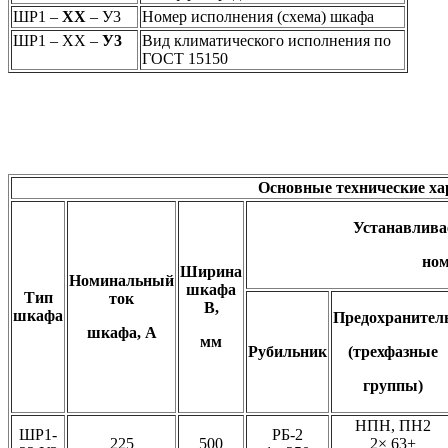
ШР1 –
ХХ
– У3
Номер исполнения (схема) шкафа
ШР1 – ХХ –
У3
Вид климатического исполнения по
ГОСТ 15150
Основные технические ха
Устанавлива
ном
Ширина
Номинальный
шкафа
Тип
ток
В,
шкафа
Предохранител
шкафа, А
мм
Рубильник
(трехфазные
группы)
НПН, ПН2
ШР1-
РБ-2
225
500
2× 63+