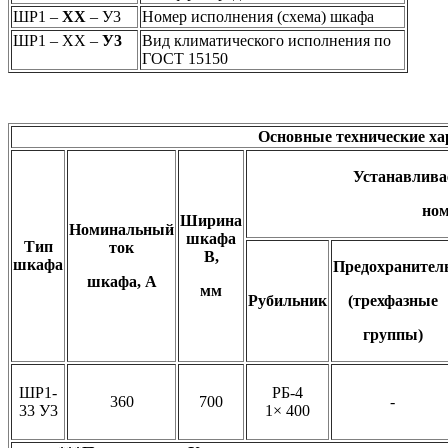
ШР1 –
ХХ
– У3
Номер исполнения (схема) шкафа
ШР1 – ХХ –
У3
Вид климатического исполнения по
ГОСТ 15150
Основные технические ха
Устанавлива
ном
Ширина
Номинальный
шкафа
Тип
ток
В,
шкафа
Предохранител
шкафа, А
мм
Рубильник
(трехфазные
группы)
ШР1-
РБ-4
360
700
-
33 У3
1× 400