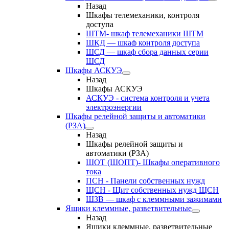
Назад
Шкафы телемеханики, контроля
доступа
ШТМ- шкаф телемеханики ШТМ
ШКД — шкаф контроля доступа
ШСД — шкаф сбора данных серии
ШСД
Шкафы АСКУЭ
Назад
Шкафы АСКУЭ
АСКУЭ - система контроля и учета
электроэнергии
Шкафы релейной защиты и автоматики
(РЗА)
Назад
Шкафы релейной защиты и
автоматики (РЗА)
ШОТ (ШОПТ)- Шкафы оперативного
тока
ПСН - Панели собственных нужд
ЩСН - Щит собственных нужд ЩСН
ШЗВ — шкаф с клеммными зажимами
Ящики клеммные, разветвительные
Назад
Ящики клеммные, разветвительные