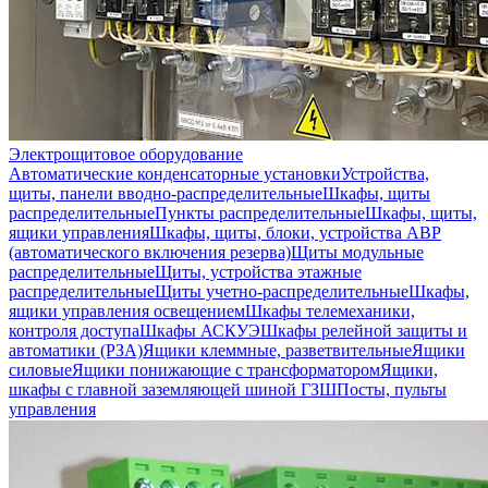
Электрощитовое оборудование
Автоматические конденсаторные установки
Устройства,
щиты, панели вводно-распределительные
Шкафы, щиты
распределительные
Пункты распределительные
Шкафы, щиты,
ящики управления
Шкафы, щиты, блоки, устройства АВР
(автоматического включения резерва)
Щиты модульные
распределительные
Щиты, устройства этажные
распределительные
Щиты учетно-распределительные
Шкафы,
ящики управления освещением
Шкафы телемеханики,
контроля доступа
Шкафы АСКУЭ
Шкафы релейной защиты и
автоматики (РЗА)
Ящики клеммные, разветвительные
Ящики
силовые
Ящики понижающие с трансформатором
Ящики,
шкафы с главной заземляющей шиной ГЗШ
Посты, пульты
управления