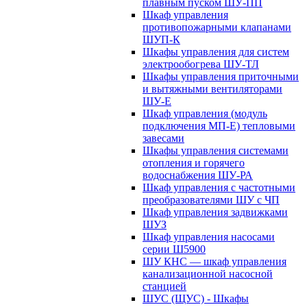
плавным пуском ШУ-ПП
Шкаф управления
противопожарными клапанами
ШУП-К
Шкафы управления для систем
электрообогрева ШУ-ТЛ
Шкафы управления приточными
и вытяжными вентиляторами
ШУ-Е
Шкаф управления (модуль
подключения МП-Е) тепловыми
завесами
Шкафы управления системами
отопления и горячего
водоснабжения ШУ-РА
Шкаф управления с частотными
преобразователями ШУ с ЧП
Шкаф управления задвижками
ШУЗ
Шкаф управления насосами
серии Ш5900
ШУ КНС — шкаф управления
канализационной насосной
станцией
ШУС (ЩУС) - Шкафы