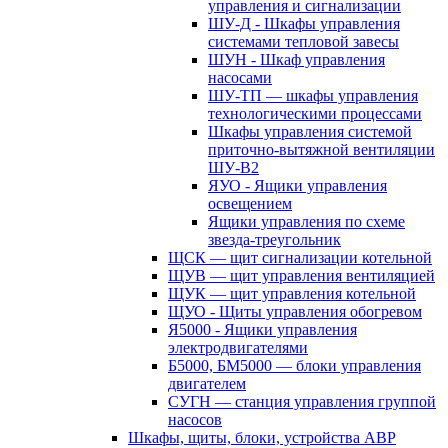
управления и сигнализации
ШУ-Д - Шкафы управления
системами тепловой завесы
ШУН - Шкаф управления
насосами
ШУ-ТП — шкафы управления
технологическими процессами
Шкафы управления системой
приточно-вытяжной вентиляции
ШУ-В2
ЯУО - Ящики управления
освещением
Ящики управления по схеме
звезда-треугольник
ЩСК — щит сигнализации котельной
ЩУВ — щит управления вентиляцией
ЩУК — щит управления котельной
ЩУО - Щиты управления обогревом
Я5000 - Ящики управления
электродвигателями
Б5000, БМ5000 — блоки управления
двигателем
СУГН — станция управления группой
насосов
Шкафы, щиты, блоки, устройства АВР