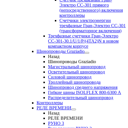
Электро CC-301 прямого
(непосредственного) включения
контроллеры
Счетчики электроэнергии
трехфазные Гран-Электро CC-301
(трансформаторное включения)
Трехфазные счетчики Гран-Электро
СС-301-30.1/U/1/P/(4TA2)N в новом
компактном корпусе
Шинопроводы Graziadio
Назад
Шинопроводы Graziadio
Магистральный шинопровод
Осветительный шинопровод
Силовой шинопровод
Троллейный шинопровода
Шинопровод среднего напряжения
Гибкие шины ISOLFLEX 800-6300 А
Распределительный шинопровод
Контроллеры
РЕЛЕ ВРЕМЕНИ
Назад
РЕЛЕ ВРЕМЕНИ
РУНО 3