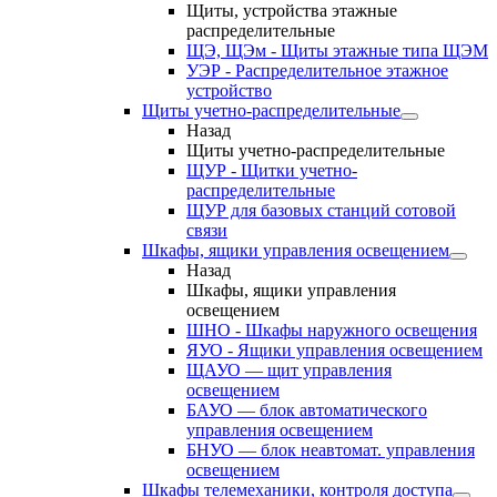
Щиты, устройства этажные
распределительные
ЩЭ, ЩЭм - Щиты этажные типа ЩЭМ
УЭР - Распределительное этажное
устройство
Щиты учетно-распределительные
Назад
Щиты учетно-распределительные
ЩУР - Щитки учетно-
распределительные
ЩУР для базовых станций сотовой
связи
Шкафы, ящики управления освещением
Назад
Шкафы, ящики управления
освещением
ШНО - Шкафы наружного освещения
ЯУО - Ящики управления освещением
ЩАУО — щит управления
освещением
БАУО — блок автоматического
управления освещением
БНУО — блок неавтомат. управления
освещением
Шкафы телемеханики, контроля доступа