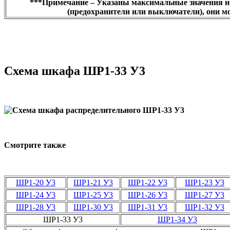
***
Примечание – Указаны максимальные значения н
(предохранители или выключатели), они мо
Схема шкафа ШР1-33 У3
Смотрите также
ШР1-20 У3
ШР1-21 У3
ШР1-22 У3
ШР1-23 У3
ШР1-24 У3
ШР1-25 У3
ШР1-26 У3
ШР1-27 У3
ШР1-28 У3
ШР1-30 У3
ШР1-31 У3
ШР1-32 У3
ШР1-33 У3
ШР1-34 У3