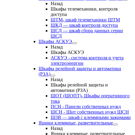
Назад
Шкафы телемеханики, контроля
доступа
ШТМ- шкаф телемеханики ШТМ
ШКД — шкаф контроля доступа
ШСД — шкаф сбора данных серии
ШСД
Шкафы АСКУЭ
Назад
Шкафы АСКУЭ
АСКУЭ - система контроля и учета
электроэнергии
Шкафы релейной защиты и автоматики
(РЗА)
Назад
Шкафы релейной защиты и
автоматики (РЗА)
ШОТ (ШОПТ)- Шкафы оперативного
тока
ПСН - Панели собственных нужд
ЩСН - Щит собственных нужд ЩСН
ШЗВ — шкаф с клеммными зажимами
Ящики клеммные, разветвительные
Назад
Ящики клеммные, разветвительные