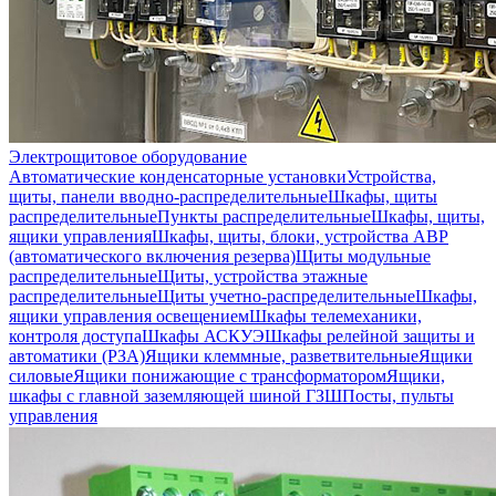
Электрощитовое оборудование
Автоматические конденсаторные установки
Устройства,
щиты, панели вводно-распределительные
Шкафы, щиты
распределительные
Пункты распределительные
Шкафы, щиты,
ящики управления
Шкафы, щиты, блоки, устройства АВР
(автоматического включения резерва)
Щиты модульные
распределительные
Щиты, устройства этажные
распределительные
Щиты учетно-распределительные
Шкафы,
ящики управления освещением
Шкафы телемеханики,
контроля доступа
Шкафы АСКУЭ
Шкафы релейной защиты и
автоматики (РЗА)
Ящики клеммные, разветвительные
Ящики
силовые
Ящики понижающие с трансформатором
Ящики,
шкафы с главной заземляющей шиной ГЗШ
Посты, пульты
управления