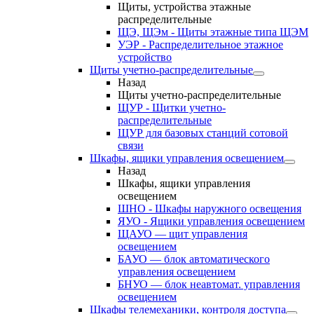
Щиты, устройства этажные
распределительные
ЩЭ, ЩЭм - Щиты этажные типа ЩЭМ
УЭР - Распределительное этажное
устройство
Щиты учетно-распределительные
Назад
Щиты учетно-распределительные
ЩУР - Щитки учетно-
распределительные
ЩУР для базовых станций сотовой
связи
Шкафы, ящики управления освещением
Назад
Шкафы, ящики управления
освещением
ШНО - Шкафы наружного освещения
ЯУО - Ящики управления освещением
ЩАУО — щит управления
освещением
БАУО — блок автоматического
управления освещением
БНУО — блок неавтомат. управления
освещением
Шкафы телемеханики, контроля доступа