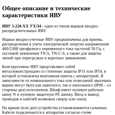
Общее описание и технические
характеристики ЯВУ
ЯВУ 5-220-ХХ УХЛ4
- один из типов ящиков вводно-
распределительных ЯВУ.
Ящики вводно-учетные ЯВУ предназначены для приема,
распределения и учета электрической энергии напряжением
400/230В трехфазного переменного тока частотой 50 Гц, с
системой заземления TN-S, TN-C-S, а также для защиты
линий при перегрузках и коротких замыканиях.
Конструктивно ЯВУ представляют собой
металлоконструкцию со степенью защиты IP31 или IP54, в
которой установлена монтажная панель с аппаратурой. В
зависимости от номинального тока или пожеланий заказчика
ящики могут быть как навесного, так и напольного (IP00 – со
стороны дна) исполнения. Шкаф имеет нулевую рабочую
шину N и нулевую защитную PE шинку. Ввод и вывод
проводов и кабелей возможен сверху или снизу.
На крыше (или дне) устройства устанавливаются сальники.
Кабели подключаются к аппаратам согласно схеме