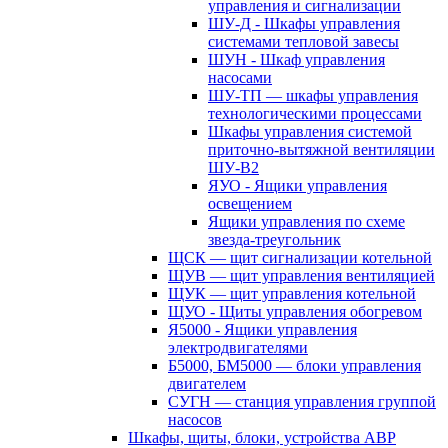
управления и сигнализации
ШУ-Д - Шкафы управления
системами тепловой завесы
ШУН - Шкаф управления
насосами
ШУ-ТП — шкафы управления
технологическими процессами
Шкафы управления системой
приточно-вытяжной вентиляции
ШУ-В2
ЯУО - Ящики управления
освещением
Ящики управления по схеме
звезда-треугольник
ЩСК — щит сигнализации котельной
ЩУВ — щит управления вентиляцией
ЩУК — щит управления котельной
ЩУО - Щиты управления обогревом
Я5000 - Ящики управления
электродвигателями
Б5000, БМ5000 — блоки управления
двигателем
СУГН — станция управления группой
насосов
Шкафы, щиты, блоки, устройства АВР