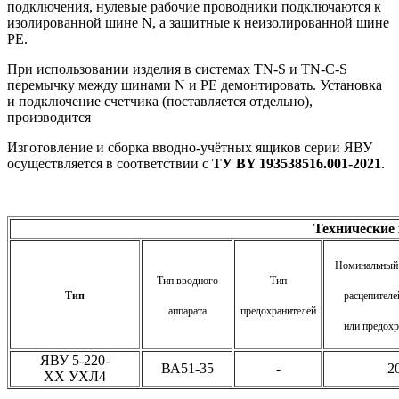
подключения, нулевые рабочие проводники подключаются к
изолированной шине N, а защитные к неизолированной шине
PE.
При использовании изделия в системах TN-S и TN-C-S
перемычку между шинами N и PE демонтировать. Установка
и подключение счетчика (поставляется отдельно),
производится
Изготовление и сборка вводно-учётных ящиков серии ЯВУ
осуществляется в соответствии с
ТУ BY 193538516.001-2021
.
Технические
Номинальный 
Тип вводного
Тип
Тип
расцепителе
аппарата
предохранителей
или предохр
ЯВУ 5-220-
ВА51-35
-
2
ХХ УХЛ4