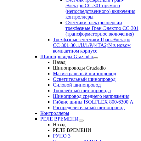
Электро CC-301 прямого
(непосредственного) включения
контроллеры
Счетчики электроэнергии
трехфазные Гран-Электро CC-301
(трансформаторное включения)
Трехфазные счетчики Гран-Электро
СС-301-30.1/U/1/P/(4TA2)N в новом
компактном корпусе
Шинопроводы Graziadio
Назад
Шинопроводы Graziadio
Магистральный шинопровод
Осветительный шинопровод
Силовой шинопровод
Троллейный шинопровода
Шинопровод среднего напряжения
Гибкие шины ISOLFLEX 800-6300 А
Распределительный шинопровод
Контроллеры
РЕЛЕ ВРЕМЕНИ
Назад
РЕЛЕ ВРЕМЕНИ
РУНО 3