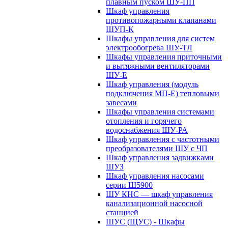
плавным пуском ШУ-ПП
Шкаф управления
противопожарными клапанами
ШУП-К
Шкафы управления для систем
электрообогрева ШУ-ТЛ
Шкафы управления приточными
и вытяжными вентиляторами
ШУ-Е
Шкаф управления (модуль
подключения МП-Е) тепловыми
завесами
Шкафы управления системами
отопления и горячего
водоснабжения ШУ-РА
Шкаф управления с частотными
преобразователями ШУ с ЧП
Шкаф управления задвижками
ШУЗ
Шкаф управления насосами
серии Ш5900
ШУ КНС — шкаф управления
канализационной насосной
станцией
ШУС (ЩУС) - Шкафы