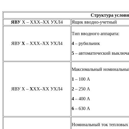
Структура условн
ЯВУ
Х – ХХХ–ХХ УХЛ4
Ящик вводно-учетный
Тип вводного аппарата:
ЯВУ
Х
– ХХХ–ХХ УХЛ4
4
– рубильник
5
– автоматический выключа
Максимальный номинальный 
1
– 100 А
ЯВУ Х –
Х
ХХ–ХХ УХЛ4
2
– 250 А
4
– 400 А
6
– 630 А
Номинальный ток тепловых 