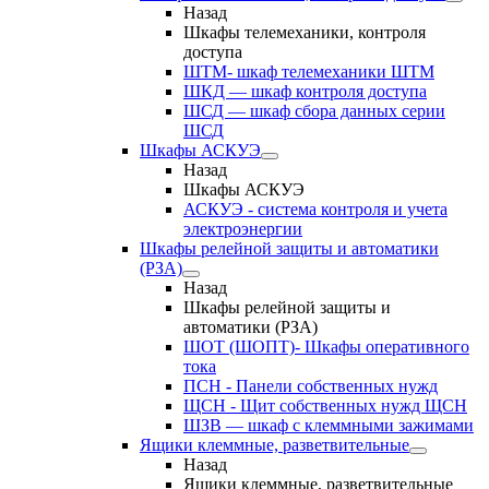
Назад
Шкафы телемеханики, контроля
доступа
ШТМ- шкаф телемеханики ШТМ
ШКД — шкаф контроля доступа
ШСД — шкаф сбора данных серии
ШСД
Шкафы АСКУЭ
Назад
Шкафы АСКУЭ
АСКУЭ - система контроля и учета
электроэнергии
Шкафы релейной защиты и автоматики
(РЗА)
Назад
Шкафы релейной защиты и
автоматики (РЗА)
ШОТ (ШОПТ)- Шкафы оперативного
тока
ПСН - Панели собственных нужд
ЩСН - Щит собственных нужд ЩСН
ШЗВ — шкаф с клеммными зажимами
Ящики клеммные, разветвительные
Назад
Ящики клеммные, разветвительные