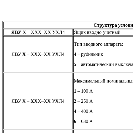
Структура условн
ЯВУ
Х – ХХХ–ХХ УХЛ4
Ящик вводно-учетный
Тип вводного аппарата:
ЯВУ
Х
– ХХХ–ХХ УХЛ4
4
– рубильник
5
– автоматический выключа
Максимальный номинальный 
1
– 100 А
ЯВУ Х –
Х
ХХ–ХХ УХЛ4
2
– 250 А
4
– 400 А
6
– 630 А