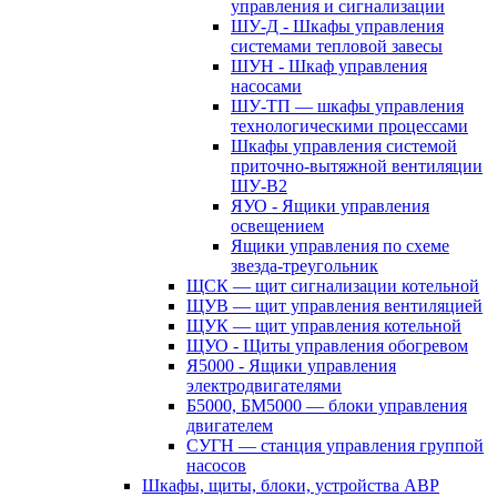
управления и сигнализации
ШУ-Д - Шкафы управления
системами тепловой завесы
ШУН - Шкаф управления
насосами
ШУ-ТП — шкафы управления
технологическими процессами
Шкафы управления системой
приточно-вытяжной вентиляции
ШУ-В2
ЯУО - Ящики управления
освещением
Ящики управления по схеме
звезда-треугольник
ЩСК — щит сигнализации котельной
ЩУВ — щит управления вентиляцией
ЩУК — щит управления котельной
ЩУО - Щиты управления обогревом
Я5000 - Ящики управления
электродвигателями
Б5000, БМ5000 — блоки управления
двигателем
СУГН — станция управления группой
насосов
Шкафы, щиты, блоки, устройства АВР