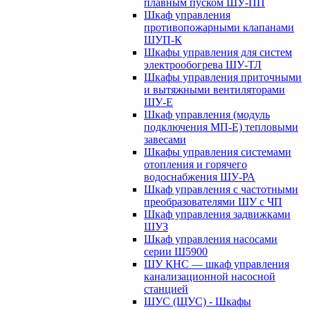
плавным пуском ШУ-ПП
Шкаф управления
противопожарными клапанами
ШУП-К
Шкафы управления для систем
электрообогрева ШУ-ТЛ
Шкафы управления приточными
и вытяжными вентиляторами
ШУ-Е
Шкаф управления (модуль
подключения МП-Е) тепловыми
завесами
Шкафы управления системами
отопления и горячего
водоснабжения ШУ-РА
Шкаф управления с частотными
преобразователями ШУ с ЧП
Шкаф управления задвижками
ШУЗ
Шкаф управления насосами
серии Ш5900
ШУ КНС — шкаф управления
канализационной насосной
станцией
ШУС (ЩУС) - Шкафы