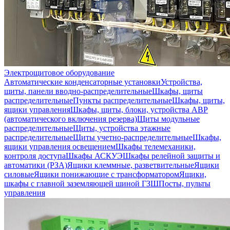
Электрощитовое оборудование
Автоматические конденсаторные установки
Устройства,
щиты, панели вводно-распределительные
Шкафы, щиты
распределительные
Пункты распределительные
Шкафы, щиты,
ящики управления
Шкафы, щиты, блоки, устройства АВР
(автоматического включения резерва)
Щиты модульные
распределительные
Щиты, устройства этажные
распределительные
Щиты учетно-распределительные
Шкафы,
ящики управления освещением
Шкафы телемеханики,
контроля доступа
Шкафы АСКУЭ
Шкафы релейной защиты и
автоматики (РЗА)
Ящики клеммные, разветвительные
Ящики
силовые
Ящики понижающие с трансформатором
Ящики,
шкафы с главной заземляющей шиной ГЗШ
Посты, пульты
управления