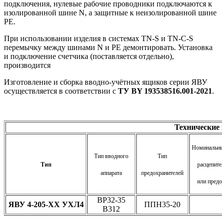
подключения, нулевые рабочие проводники подключаются к
изолированной шине N, а защитные к неизолированной шине
PE.
При использовании изделия в системах TN-S и TN-C-S
перемычку между шинами N и PE демонтировать. Установка
и подключение счетчика (поставляется отдельно),
производится
Изготовление и сборка вводно-учётных ящиков серии ЯВУ
осуществляется в соответствии с
ТУ BY 193538516.001-2021
.
Технические
Номинальны
Тип вводного
Тип
Тип
расцепите
аппарата
предохранителей
или предо
ВР32-35
ЯВУ 4-205-ХХ УХЛ4
ППН35-20
В312