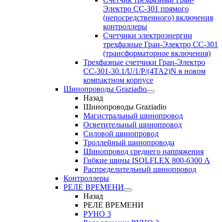
Электро CC-301 прямого
(непосредственного) включения
контроллеры
Счетчики электроэнергии
трехфазные Гран-Электро CC-301
(трансформаторное включения)
Трехфазные счетчики Гран-Электро
СС-301-30.1/U/1/P/(4TA2)N в новом
компактном корпусе
Шинопроводы Graziadio
Назад
Шинопроводы Graziadio
Магистральный шинопровод
Осветительный шинопровод
Силовой шинопровод
Троллейный шинопровода
Шинопровод среднего напряжения
Гибкие шины ISOLFLEX 800-6300 А
Распределительный шинопровод
Контроллеры
РЕЛЕ ВРЕМЕНИ
Назад
РЕЛЕ ВРЕМЕНИ
РУНО 3