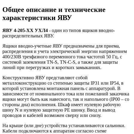
Общее описание и технические
характеристики ЯВУ
ЯВУ 4-205-ХХ УХЛ4
- один из типов ящиков вводно-
распределительных ЯВУ.
Ящики вводно-учетные ЯВУ предназначены для приема,
распределения и учета электрической энергии напряжением
400/230В трехфазного переменного тока частотой 50 Гц, с
системой заземления TN-S, TN-C-S, а также для защиты
линий при перегрузках и коротких замыканиях.
Конструктивно ЯВУ представляют собой
металлоконструкцию со степенью защиты IP31 или IP54, в
которой установлена монтажная панель с аппаратурой. В
зависимости от номинального тока или пожеланий заказчика
ящики могут быть как навесного, так и напольного (IP00 – со
стороны дна) исполнения. Шкаф имеет нулевую рабочую
шину N и нулевую защитную PE шинку. Ввод и вывод
проводов и кабелей возможен сверху или снизу.
На крыше (или дне) устройства устанавливаются сальники.
Кабели подключаются к аппаратам согласно схеме