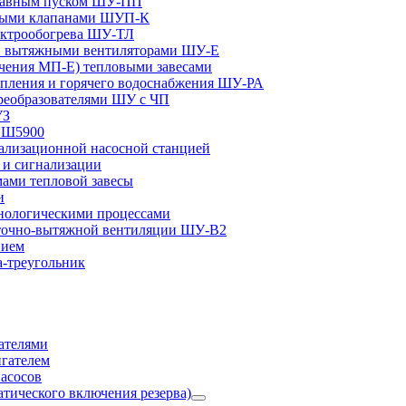
плавным пуском ШУ-ПП
ными клапанами ШУП-К
ектрообогрева ШУ-ТЛ
и вытяжными вентиляторами ШУ-Е
чения МП-Е) тепловыми завесами
пления и горячего водоснабжения ШУ-РА
реобразователями ШУ с ЧП
УЗ
и Ш5900
лизационной насосной станцией
и сигнализации
ами тепловой завесы
и
ологическими процессами
точно-вытяжной вентиляции ШУ-В2
нием
а-треугольник
ателями
игателем
асосов
тического включения резерва)