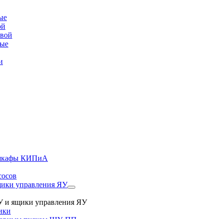
ые
ой
овой
вые
и
, шкафы КИПиА
сосов
ики управления ЯУ
 и ящики управления ЯУ
ики