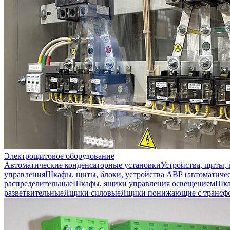
Электрощитовое оборудование
Автоматические конденсаторные установки
Устройства, щиты,
управления
Шкафы, щиты, блоки, устройства АВР (автоматичес
распределительные
Шкафы, ящики управления освещением
Шка
разветвительные
Ящики силовые
Ящики понижающие с трансф