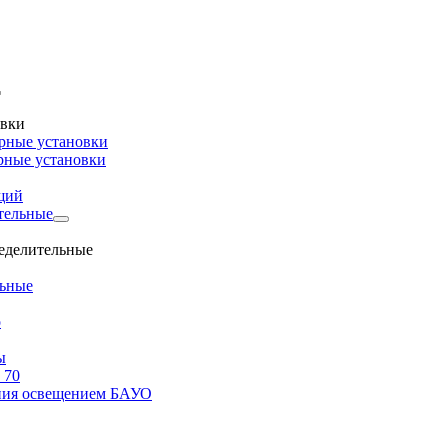
овки
рные установки
рные установки
щий
тельные
ределительные
льные
о
ы
 70
ения освещением БАУО