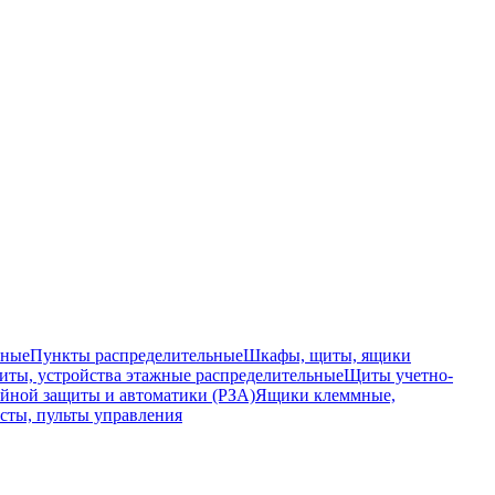
ьные
Пункты распределительные
Шкафы, щиты, ящики
ты, устройства этажные распределительные
Щиты учетно-
йной защиты и автоматики (РЗА)
Ящики клеммные,
сты, пульты управления