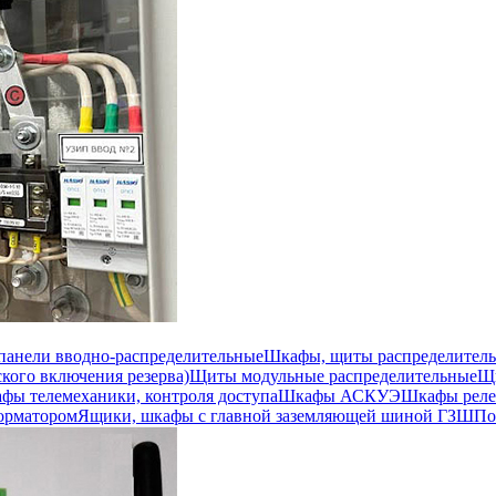
 панели вводно-распределительные
Шкафы, щиты распределител
кого включения резерва)
Щиты модульные распределительные
Щи
фы телемеханики, контроля доступа
Шкафы АСКУЭ
Шкафы реле
орматором
Ящики, шкафы с главной заземляющей шиной ГЗШ
По