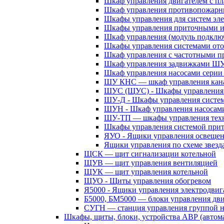
Шкаф управления двигателем с 
Шкаф управления противопожар
Шкафы управления для систем эл
Шкафы управления приточными 
Шкаф управления (модуль подклю
Шкафы управления системами ото
Шкаф управления с частотными п
Шкаф управления задвижками Ш
Шкаф управления насосами сери
ШУ КНС — шкаф управления кана
ШУС (ЩУС) - Шкафы управления 
ШУ-Д - Шкафы управления систем
ШУН - Шкаф управления насосам
ШУ-ТП — шкафы управления техн
Шкафы управления системой при
ЯУО - Ящики управления освеще
Ящики управления по схеме звезд
ЩСК — щит сигнализации котельной
ЩУВ — щит управления вентиляцией
ЩУК — щит управления котельной
ЩУО - Щиты управления обогревом
Я5000 - Ящики управления электродвиг
Б5000, БМ5000 — блоки управления дв
СУГН — станция управления группой н
Шкафы, щиты, блоки, устройства АВР (автома