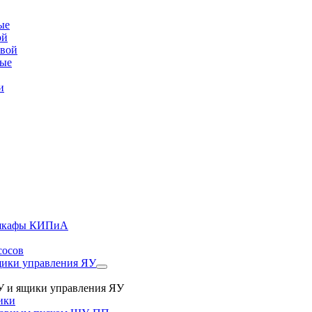
ые
ой
овой
вые
и
, шкафы КИПиА
сосов
ики управления ЯУ
 и ящики управления ЯУ
ики