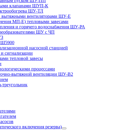
плавным пуском ШУ-ПП
ными клапанами ШУП-К
ектрообогрева ШУ-ТЛ
и вытяжными вентиляторами ШУ-Е
чения МП-Е) тепловыми завесами
пления и горячего водоснабжения ШУ-РА
реобразователями ШУ с ЧП
УЗ
и Ш5900
лизационной насосной станцией
и сигнализации
ами тепловой завесы
и
ологическими процессами
точно-вытяжной вентиляции ШУ-В2
нием
а-треугольник
ателями
игателем
асосов
тического включения резерва)