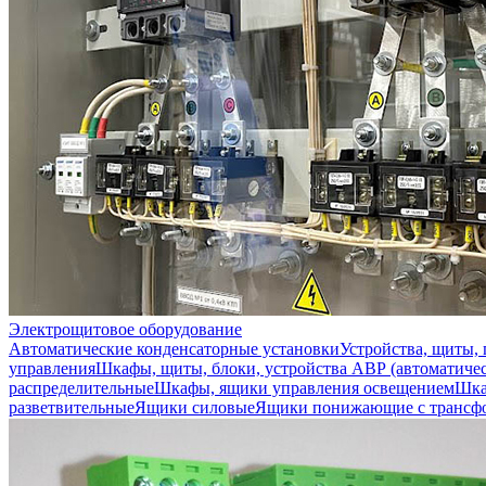
Электрощитовое оборудование
Автоматические конденсаторные установки
Устройства, щиты,
управления
Шкафы, щиты, блоки, устройства АВР (автоматичес
распределительные
Шкафы, ящики управления освещением
Шка
разветвительные
Ящики силовые
Ящики понижающие с трансф