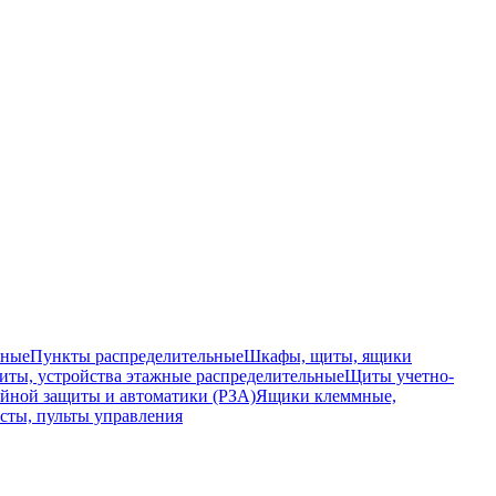
ьные
Пункты распределительные
Шкафы, щиты, ящики
ты, устройства этажные распределительные
Щиты учетно-
йной защиты и автоматики (РЗА)
Ящики клеммные,
сты, пульты управления