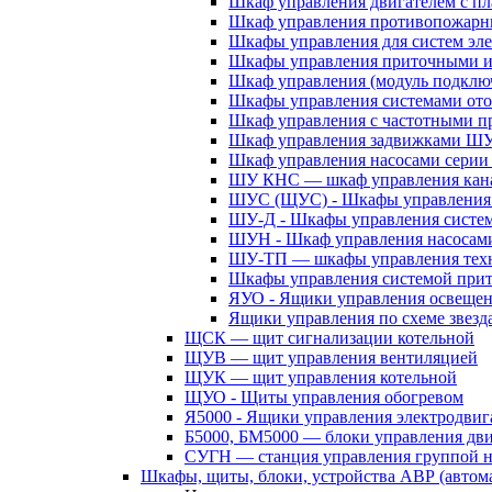
Шкаф управления двигателем с 
Шкаф управления противопожар
Шкафы управления для систем эл
Шкафы управления приточными 
Шкаф управления (модуль подклю
Шкафы управления системами ото
Шкаф управления с частотными п
Шкаф управления задвижками Ш
Шкаф управления насосами сери
ШУ КНС — шкаф управления кана
ШУС (ЩУС) - Шкафы управления 
ШУ-Д - Шкафы управления систем
ШУН - Шкаф управления насосам
ШУ-ТП — шкафы управления техн
Шкафы управления системой при
ЯУО - Ящики управления освеще
Ящики управления по схеме звезд
ЩСК — щит сигнализации котельной
ЩУВ — щит управления вентиляцией
ЩУК — щит управления котельной
ЩУО - Щиты управления обогревом
Я5000 - Ящики управления электродвиг
Б5000, БМ5000 — блоки управления дв
СУГН — станция управления группой н
Шкафы, щиты, блоки, устройства АВР (автома