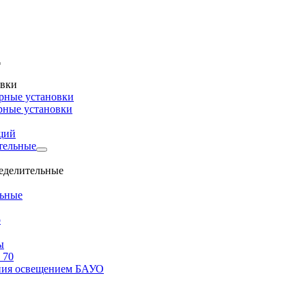
овки
рные установки
рные установки
щий
тельные
ределительные
льные
о
ы
 70
ения освещением БАУО