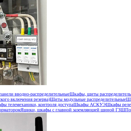
 панели вводно-распределительные
Шкафы, щиты распределител
кого включения резерва)
Щиты модульные распределительные
Щи
фы телемеханики, контроля доступа
Шкафы АСКУЭ
Шкафы реле
орматором
Ящики, шкафы с главной заземляющей шиной ГЗШ
По