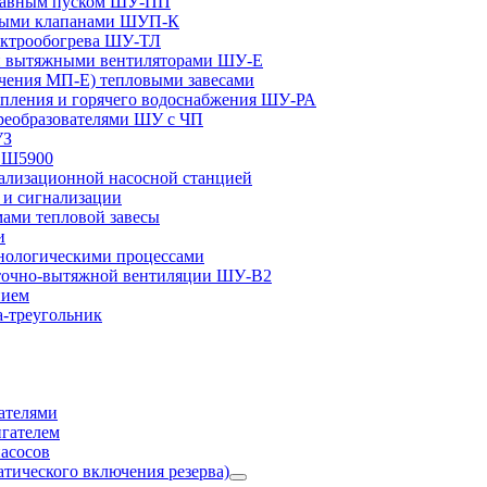
плавным пуском ШУ-ПП
ными клапанами ШУП-К
ектрообогрева ШУ-ТЛ
и вытяжными вентиляторами ШУ-Е
чения МП-Е) тепловыми завесами
пления и горячего водоснабжения ШУ-РА
реобразователями ШУ с ЧП
УЗ
и Ш5900
лизационной насосной станцией
и сигнализации
ами тепловой завесы
и
ологическими процессами
точно-вытяжной вентиляции ШУ-В2
нием
а-треугольник
ателями
игателем
асосов
тического включения резерва)