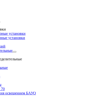
овки
рные установки
рные установки
щий
тельные
ределительные
льные
о
ы
 70
ения освещением БАУО