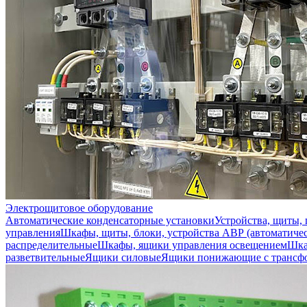
Электрощитовое оборудование
Автоматические конденсаторные установки
Устройства, щиты,
управления
Шкафы, щиты, блоки, устройства АВР (автоматичес
распределительные
Шкафы, ящики управления освещением
Шка
разветвительные
Ящики силовые
Ящики понижающие с трансф