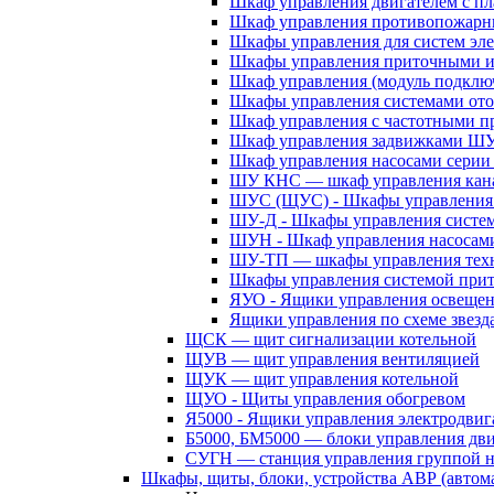
Шкаф управления двигателем с 
Шкаф управления противопожар
Шкафы управления для систем эл
Шкафы управления приточными 
Шкаф управления (модуль подклю
Шкафы управления системами ото
Шкаф управления с частотными п
Шкаф управления задвижками Ш
Шкаф управления насосами сери
ШУ КНС — шкаф управления кана
ШУС (ЩУС) - Шкафы управления 
ШУ-Д - Шкафы управления систем
ШУН - Шкаф управления насосам
ШУ-ТП — шкафы управления техн
Шкафы управления системой при
ЯУО - Ящики управления освеще
Ящики управления по схеме звезд
ЩСК — щит сигнализации котельной
ЩУВ — щит управления вентиляцией
ЩУК — щит управления котельной
ЩУО - Щиты управления обогревом
Я5000 - Ящики управления электродвиг
Б5000, БМ5000 — блоки управления дв
СУГН — станция управления группой н
Шкафы, щиты, блоки, устройства АВР (автома