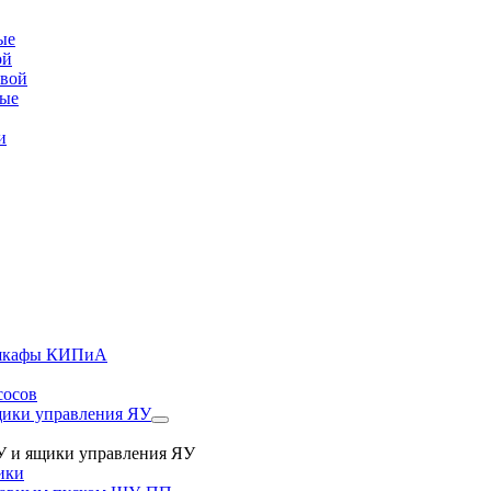
ые
ой
овой
вые
и
, шкафы КИПиА
сосов
ики управления ЯУ
 и ящики управления ЯУ
ики