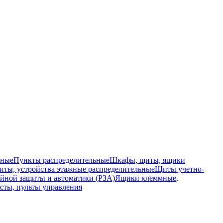
ьные
Пункты распределительные
Шкафы, щиты, ящики
ты, устройства этажные распределительные
Щиты учетно-
йной защиты и автоматики (РЗА)
Ящики клеммные,
сты, пульты управления