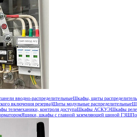
 панели вводно-распределительные
Шкафы, щиты распределител
кого включения резерва)
Щиты модульные распределительные
Щи
фы телемеханики, контроля доступа
Шкафы АСКУЭ
Шкафы реле
орматором
Ящики, шкафы с главной заземляющей шиной ГЗШ
По