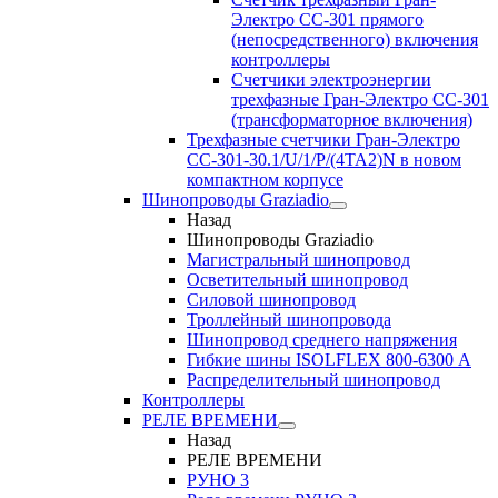
Электро CC-301 прямого
(непосредственного) включения
контроллеры
Счетчики электроэнергии
трехфазные Гран-Электро CC-301
(трансформаторное включения)
Трехфазные счетчики Гран-Электро
СС-301-30.1/U/1/P/(4TA2)N в новом
компактном корпусе
Шинопроводы Graziadio
Назад
Шинопроводы Graziadio
Магистральный шинопровод
Осветительный шинопровод
Силовой шинопровод
Троллейный шинопровода
Шинопровод среднего напряжения
Гибкие шины ISOLFLEX 800-6300 А
Распределительный шинопровод
Контроллеры
РЕЛЕ ВРЕМЕНИ
Назад
РЕЛЕ ВРЕМЕНИ
РУНО 3