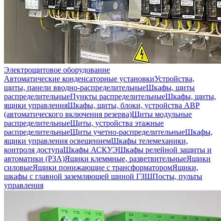
Электрощитовое оборудование
Автоматические конденсаторные установки
Устройства,
щиты, панели вводно-распределительные
Шкафы, щиты
распределительные
Пункты распределительные
Шкафы, щиты,
ящики управления
Шкафы, щиты, блоки, устройства АВР
(автоматического включения резерва)
Щиты модульные
распределительные
Щиты, устройства этажные
распределительные
Щиты учетно-распределительные
Шкафы,
ящики управления освещением
Шкафы телемеханики,
контроля доступа
Шкафы АСКУЭ
Шкафы релейной защиты и
автоматики (РЗА)
Ящики клеммные, разветвительные
Ящики
силовые
Ящики понижающие с трансформатором
Ящики,
шкафы с главной заземляющей шиной ГЗШ
Посты, пульты
управления