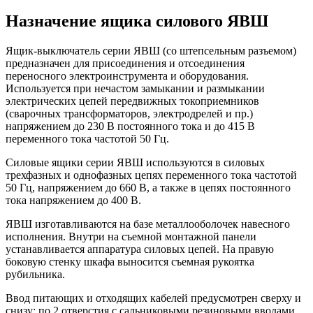
Назначение ящика силового ЯВШ
Ящик-выключатель серии ЯВШ (со штепсельным разъемом)
предназначен для присоединения и отсоединения
переносного электроинструмента и оборудования.
Используется при нечастом замыкании и размыкании
электрических цепей передвижных токоприемников
(сварочных трансформаторов, электродрелей и пр.)
напряжением до 230 В постоянного тока и до 415 В
переменного тока частотой 50 Гц.
Силовые ящики серии ЯВШ используются в силовых
трехфазных и однофазных цепях переменного тока частотой
50 Гц, напряжением до 660 В, а также в цепях постоянного
тока напряжением до 400 В.
ЯВШ изготавливаются на базе металлооболочек навесного
исполнения. Внутри на съемной монтажной панели
устанавливается аппаратура силовых цепей. На правую
боковую стенку шкафа выносится съемная рукоятка
рубильника.
Ввод питающих и отходящих кабелей предусмотрен сверху и
снизу: по 2 отверстия с сальниковыми резиновыми вводами.