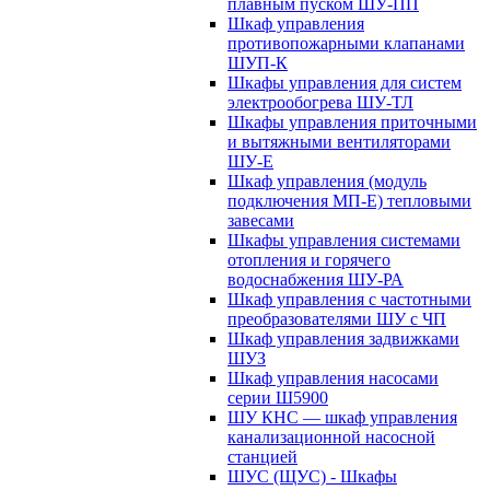
плавным пуском ШУ-ПП
Шкаф управления
противопожарными клапанами
ШУП-К
Шкафы управления для систем
электрообогрева ШУ-ТЛ
Шкафы управления приточными
и вытяжными вентиляторами
ШУ-Е
Шкаф управления (модуль
подключения МП-Е) тепловыми
завесами
Шкафы управления системами
отопления и горячего
водоснабжения ШУ-РА
Шкаф управления с частотными
преобразователями ШУ с ЧП
Шкаф управления задвижками
ШУЗ
Шкаф управления насосами
серии Ш5900
ШУ КНС — шкаф управления
канализационной насосной
станцией
ШУС (ЩУС) - Шкафы