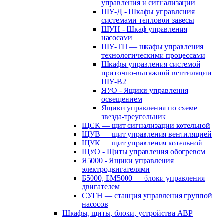
управления и сигнализации
ШУ-Д - Шкафы управления
системами тепловой завесы
ШУН - Шкаф управления
насосами
ШУ-ТП — шкафы управления
технологическими процессами
Шкафы управления системой
приточно-вытяжной вентиляции
ШУ-В2
ЯУО - Ящики управления
освещением
Ящики управления по схеме
звезда-треугольник
ЩСК — щит сигнализации котельной
ЩУВ — щит управления вентиляцией
ЩУК — щит управления котельной
ЩУО - Щиты управления обогревом
Я5000 - Ящики управления
электродвигателями
Б5000, БМ5000 — блоки управления
двигателем
СУГН — станция управления группой
насосов
Шкафы, щиты, блоки, устройства АВР