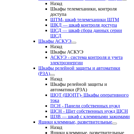
Назад
Шкафы телемеханики, контроля
доступа
ШТМ- шкаф телемеханики ШТМ
ШКД — шкаф контроля доступа
ШСД — шкаф сбора данных серии
ШСД
Шкафы АСКУЭ
Назад
Шкафы АСКУЭ
АСКУЭ - система контроля и учета
электроэнергии
Шкафы релейной защиты и автоматики
(РЗА)
Назад
Шкафы релейной защиты и
автоматики (РЗА)
ШОТ (ШОПТ)- Шкафы оперативного
тока
ПСН - Панели собственных нужд
ЩСН - Щит собственных нужд ЩСН
ШЗВ — шкаф с клеммными зажимами
Ящики клеммные, разветвительные
Назад
Ящики клеммные, разветвительные