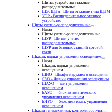
Щиты, устройства этажные
распределительные
ЩЭ, ЩЭм - Щиты этажные типа ЩЭМ
УЭР - Распределительное этажное
устройство
Щиты учетно-распределительные
Назад
Щиты учетно-распределительные
ЩУР - Щитки учетно-
распределительные
ЩУР для базовых станций сотовой
связи
Шкафы, ящики управления освещением
Назад
Шкафы, ящики управления
освещением
ШНО - Шкафы наружного освещения
ЯУО - Ящики управления освещением
ЩАУО — щит управления
освещением
БАУО — блок автоматического
управления освещением
БНУО — блок неавтомат. управления
освещением
Шкафы телемеханики, контроля доступа