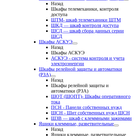
Назад
Шкафы телемеханики, контроля
доступа
ШТМ- шкаф телемеханики ШТМ
ШКД — шкаф контроля доступа
ШСД — шкаф сбора данных серии
ШСД
Шкафы АСКУЭ
Назад
Шкафы АСКУЭ
АСКУЭ - система контроля и учета
электроэнергии
Шкафы релейной защиты и автоматики
(РЗА)
Назад
Шкафы релейной защиты и
автоматики (РЗА)
ШОТ (ШОПТ)- Шкафы оперативного
тока
ПСН - Панели собственных нужд
ЩСН - Щит собственных нужд ЩСН
ШЗВ — шкаф с клеммными зажимами
Ящики клеммные, разветвительные
Назад
Ящики клеммные, разветвительные