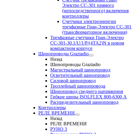
Электро CC-301 прямого
(непосредственного) включения
контроллеры
Счетчики электроэнергии
трехфазные Гран-Электро CC-301
(трансформаторное включения)
Трехфазные счетчики Гран-Электро
СС-301-30.1/U/1/P/(4TA2)N в новом
компактном корпусе
Шинопроводы Graziadio
Назад
Шинопроводы Graziadio
Магистральный шинопровод
Осветительный шинопровод
Силовой шинопровод
Троллейный шинопровода
Шинопровод среднего напряжения
Гибкие шины ISOLFLEX 800-6300 А
Распределительный шинопровод
Контроллеры
РЕЛЕ ВРЕМЕНИ
Назад
РЕЛЕ ВРЕМЕНИ
РУНО 3