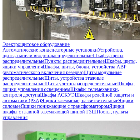
Электрощитовое оборудование
Автоматические конденсаторные установки
Устройства,
щиты, панели вводно-распределительные
Шкафы, щиты
распределительные
Пункты распределительные
Шкафы, щиты,
ящики управления
Шкафы, щиты, блоки, устройства АВР
(автоматического включения резерва)
Щиты модульные
распределительные
Щиты, устройства этажные
распределительные
Щиты учетно-распределительные
Шкафы,
ящики управления освещением
Шкафы телемеханики,
контроля доступа
Шкафы АСКУЭ
Шкафы релейной защиты и
автоматики (РЗА)
Ящики клеммные, разветвительные
Ящики
силовые
Ящики понижающие с трансформатором
Ящики,
шкафы с главной заземляющей шиной ГЗШ
Посты, пульты
управления