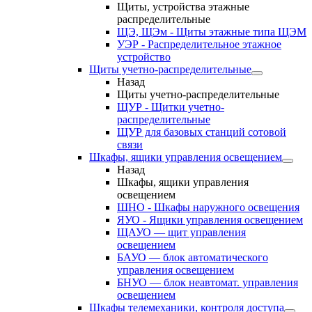
Щиты, устройства этажные
распределительные
ЩЭ, ЩЭм - Щиты этажные типа ЩЭМ
УЭР - Распределительное этажное
устройство
Щиты учетно-распределительные
Назад
Щиты учетно-распределительные
ЩУР - Щитки учетно-
распределительные
ЩУР для базовых станций сотовой
связи
Шкафы, ящики управления освещением
Назад
Шкафы, ящики управления
освещением
ШНО - Шкафы наружного освещения
ЯУО - Ящики управления освещением
ЩАУО — щит управления
освещением
БАУО — блок автоматического
управления освещением
БНУО — блок неавтомат. управления
освещением
Шкафы телемеханики, контроля доступа