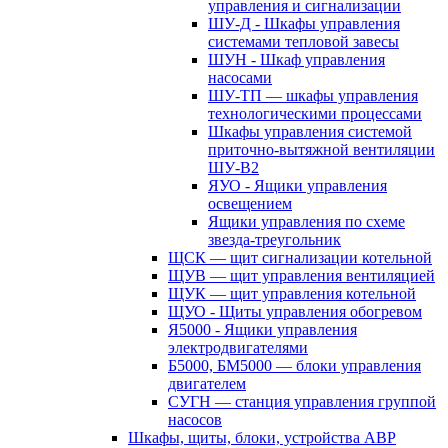
управления и сигнализации
ШУ-Д - Шкафы управления
системами тепловой завесы
ШУН - Шкаф управления
насосами
ШУ-ТП — шкафы управления
технологическими процессами
Шкафы управления системой
приточно-вытяжной вентиляции
ШУ-В2
ЯУО - Ящики управления
освещением
Ящики управления по схеме
звезда-треугольник
ЩСК — щит сигнализации котельной
ЩУВ — щит управления вентиляцией
ЩУК — щит управления котельной
ЩУО - Щиты управления обогревом
Я5000 - Ящики управления
электродвигателями
Б5000, БМ5000 — блоки управления
двигателем
СУГН — станция управления группой
насосов
Шкафы, щиты, блоки, устройства АВР