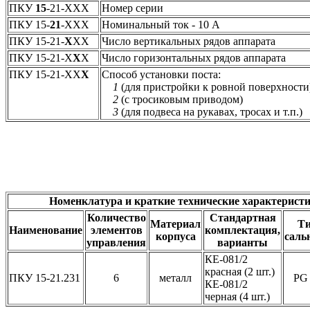
ПКУ
15
-21-ХХХ
Номер серии
ПКУ 15-
21
-ХХХ
Номинальный ток - 10 А
ПКУ 15-21-
Х
ХХ
Число вертикальных рядов аппарата
ПКУ 15-21-Х
Х
Х
Число горизонтальных рядов аппарата
ПКУ 15-21-ХХ
Х
Способ установки поста:
1
(для пристройки к ровной поверхности
2
(с тросиковым приводом)
3
(для подвеса на рукавах, тросах и т.п.)
Номенклатура и краткие технические характерис
Количество
Стандартная
Материал
Т
Наименование
элементов
комплектация,
корпуса
саль
управления
варианты
КЕ-081/2
красная (2 шт.)
ПКУ 15-21.231
6
металл
PG
КЕ-081/2
черная (4 шт.)