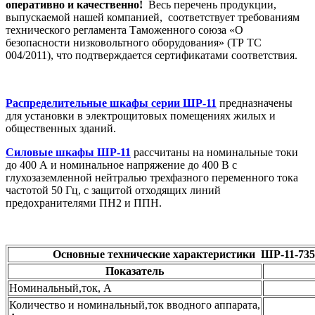
оперативно и качественно!
Весь перечень продукции,
выпускаемой нашей компанией, соответствует требованиям
технического регламента Таможенного союза «О
безопасности низковольтного оборудования» (ТР ТС
004/2011), что подтверждается сертификатами соответствия.
Распределительные шкафы серии ШР-11
предназначены
для установки в электрощитовых помещениях жилых и
общественных зданий.
Силовые шкафы ШР-11
рассчитаны на номинальные токи
до 400 А и номинальное напряжение до 400 В с
глухозаземленной нейтралью трехфазного переменного тока
частотой 50 Гц, с защитой отходящих линий
предохранителями ПН2 и ППН.
Основные технические характеристики
ШР-11-735
Показатель
Номинальный,ток, А
Количество и номинальный,ток вводного аппарата,