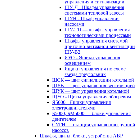
управления и сигнализации
ШУ-Д - Шкафы управления
системами тепловой завесы
ШУН - Шкаф управления
насосами
ШУ-ТП — шкафы управления
технологическими процессами
Шкафы управления системой
приточно-вытяжной вентиляции
ШУ-В2
ЯУО - Ящики управления
освещением
Ящики управления по схеме
звезда-треугольник
ЩСК — щит сигнализации котельной
ЩУВ — щит управления вентиляцией
ЩУК — щит управления котельной
ЩУО - Щиты управления обогревом
Я5000 - Ящики управления
электродвигателями
Б5000, БМ5000 — блоки управления
двигателем
СУГН — станция управления группой
насосов
Шкафы, щиты, блоки, устройства АВР