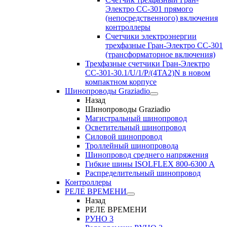
Электро CC-301 прямого
(непосредственного) включения
контроллеры
Счетчики электроэнергии
трехфазные Гран-Электро CC-301
(трансформаторное включения)
Трехфазные счетчики Гран-Электро
СС-301-30.1/U/1/P/(4TA2)N в новом
компактном корпусе
Шинопроводы Graziadio
Назад
Шинопроводы Graziadio
Магистральный шинопровод
Осветительный шинопровод
Силовой шинопровод
Троллейный шинопровода
Шинопровод среднего напряжения
Гибкие шины ISOLFLEX 800-6300 А
Распределительный шинопровод
Контроллеры
РЕЛЕ ВРЕМЕНИ
Назад
РЕЛЕ ВРЕМЕНИ
РУНО 3