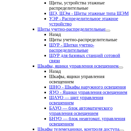
Щиты, устройства этажные
распределительные
ЩЭ, ЩЭм - Щиты этажные типа ЩЭМ
УЭР - Распределительное этажное
устройство
Щиты учетно-распределительные
Назад
Щиты учетно-распределительные
ЩУР - Щитки учетно-
распределительные
ЩУР для базовых станций сотовой
связи
Шкафы, ящики управления освещением
Назад
Шкафы, ящики управления
освещением
ШНО - Шкафы наружного освещения
ЯУО - Ящики управления освещением
ЩАУО — щит управления
освещением
БАУО — блок автоматического
управления освещением
БНУО — блок неавтомат. управления
освещением
Шкафы телемеханики, контроля доступа