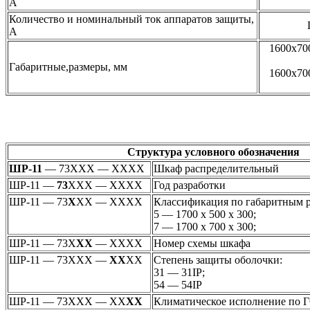
А
Количество и номинальный ток аппаратов защиты,
П
А
1600х70
Габаритные,размеры, мм
1600х70
Структура условного обозначения
ШР-11
— 73ХХХ — ХХХХ
Шкаф распределительный
ШР-11 —
73
ХХХ — ХХХХ
Год разработки
ШР-11 — 73
Х
ХХ — ХХХХ
Классификация по габаритным р
5 — 1700 х 500 х 300;
7 — 1700 х 700 х 300;
ШР-11 — 73Х
ХХ
— ХХХХ
Номер схемы шкафа
ШР-11 — 73ХХХ —
ХХ
ХХ
Степень защиты оболочки:
31 — 31IP;
54 — 54IP
ШР-11 — 73ХХХ — ХХ
ХХ
Климатическое исполнение по 