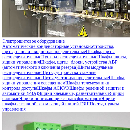
Электрощитовое оборудование
Автоматические конденсаторные установки
Устройства,
щиты, панели вводно-распределительные
Шкафы, щиты
распределительные
Пункты распределительные
Шкафы, щиты,
ящики управления
Шкафы, щиты, блоки, устройства АВР
(автоматического включения резерва)
Щиты модульные
распределительные
Щиты, устройства этажные
распределительные
Щиты учетно-распределительные
Шкафы,
ящики управления освещением
Шкафы телемеханики,
контроля доступа
Шкафы АСКУЭ
Шкафы релейной защиты и
автоматики (РЗА)
Ящики клеммные, разветвительные
Ящики
силовые
Ящики понижающие с трансформатором
Ящики,
шкафы с главной заземляющей шиной ГЗШ
Посты, пульты
управления