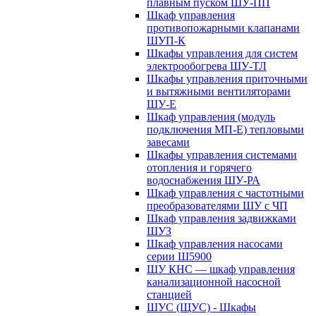
плавным пуском ШУ-ПП
Шкаф управления
противопожарными клапанами
ШУП-К
Шкафы управления для систем
электрообогрева ШУ-ТЛ
Шкафы управления приточными
и вытяжными вентиляторами
ШУ-Е
Шкаф управления (модуль
подключения МП-Е) тепловыми
завесами
Шкафы управления системами
отопления и горячего
водоснабжения ШУ-РА
Шкаф управления с частотными
преобразователями ШУ с ЧП
Шкаф управления задвижками
ШУЗ
Шкаф управления насосами
серии Ш5900
ШУ КНС — шкаф управления
канализационной насосной
станцией
ШУС (ЩУС) - Шкафы