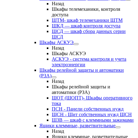
Назад
Шкафы телемеханики, контроля
доступа
ШТМ- шкаф телемеханики ШТМ
ШКД — шкаф контроля доступа
ШСД — шкаф сбора данных серии
ШСД
Шкафы АСКУЭ
Назад
Шкафы АСКУЭ
АСКУЭ - система контроля и учета
электроэнергии
Шкафы релейной защиты и автоматики
(РЗА)
Назад
Шкафы релейной защиты и
автоматики (РЗА)
ШОТ (ШОПТ)- Шкафы оперативного
тока
ПСН - Панели собственных нужд
ЩСН - Щит собственных нужд ЩСН
ШЗВ — шкаф с клеммными зажимами
Ящики клеммные, разветвительные
Назад
Ящики клеммные, разветвительные