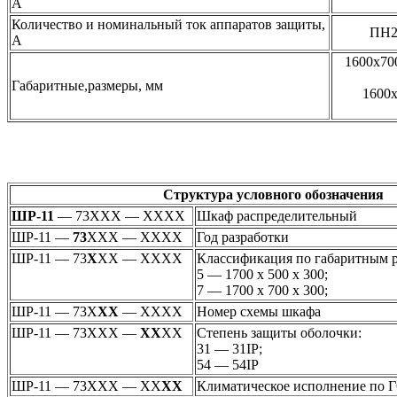
А
Количество и номинальный ток аппаратов защиты,
ПН2 
А
1600х70
Габаритные,размеры, мм
1600х
Структура условного обозначения
ШР-11
— 73ХХХ — ХХХХ
Шкаф распределительный
ШР-11 —
73
ХХХ — ХХХХ
Год разработки
ШР-11 — 73
Х
ХХ — ХХХХ
Классификация по габаритным р
5 — 1700 х 500 х 300;
7 — 1700 х 700 х 300;
ШР-11 — 73Х
ХХ
— ХХХХ
Номер схемы шкафа
ШР-11 — 73ХХХ —
ХХ
ХХ
Степень защиты оболочки:
31 — 31IP;
54 — 54IP
ШР-11 — 73ХХХ — ХХ
ХХ
Климатическое исполнение по 