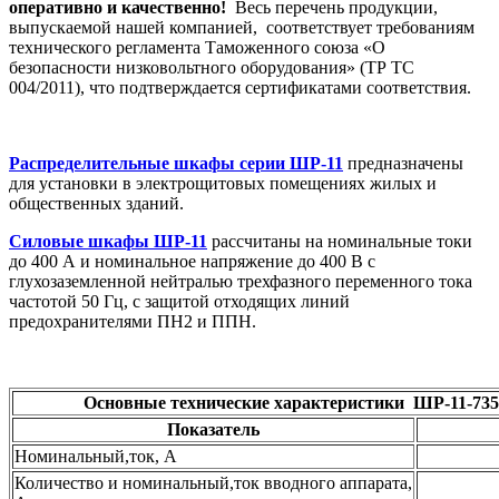
оперативно и качественно!
Весь перечень продукции,
выпускаемой нашей компанией, соответствует требованиям
технического регламента Таможенного союза «О
безопасности низковольтного оборудования» (ТР ТС
004/2011), что подтверждается сертификатами соответствия.
Распределительные шкафы серии ШР-11
предназначены
для установки в электрощитовых помещениях жилых и
общественных зданий.
Силовые шкафы ШР-11
рассчитаны на номинальные токи
до 400 А и номинальное напряжение до 400 В с
глухозаземленной нейтралью трехфазного переменного тока
частотой 50 Гц, с защитой отходящих линий
предохранителями ПН2 и ППН.
Основные технические характеристики
ШР-11-735
Показатель
Номинальный,ток, А
Количество и номинальный,ток вводного аппарата,