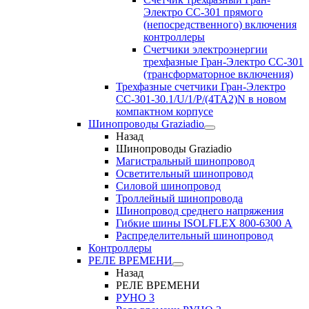
Электро CC-301 прямого
(непосредственного) включения
контроллеры
Счетчики электроэнергии
трехфазные Гран-Электро CC-301
(трансформаторное включения)
Трехфазные счетчики Гран-Электро
СС-301-30.1/U/1/P/(4TA2)N в новом
компактном корпусе
Шинопроводы Graziadio
Назад
Шинопроводы Graziadio
Магистральный шинопровод
Осветительный шинопровод
Силовой шинопровод
Троллейный шинопровода
Шинопровод среднего напряжения
Гибкие шины ISOLFLEX 800-6300 А
Распределительный шинопровод
Контроллеры
РЕЛЕ ВРЕМЕНИ
Назад
РЕЛЕ ВРЕМЕНИ
РУНО 3