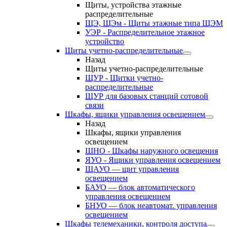
Щиты, устройства этажные
распределительные
ЩЭ, ЩЭм - Щиты этажные типа ЩЭМ
УЭР - Распределительное этажное
устройство
Щиты учетно-распределительные
Назад
Щиты учетно-распределительные
ЩУР - Щитки учетно-
распределительные
ЩУР для базовых станций сотовой
связи
Шкафы, ящики управления освещением
Назад
Шкафы, ящики управления
освещением
ШНО - Шкафы наружного освещения
ЯУО - Ящики управления освещением
ЩАУО — щит управления
освещением
БАУО — блок автоматического
управления освещением
БНУО — блок неавтомат. управления
освещением
Шкафы телемеханики, контроля доступа