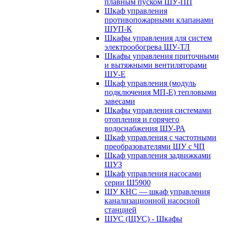
плавным пуском ШУ-ПП
Шкаф управления
противопожарными клапанами
ШУП-К
Шкафы управления для систем
электрообогрева ШУ-ТЛ
Шкафы управления приточными
и вытяжными вентиляторами
ШУ-Е
Шкаф управления (модуль
подключения МП-Е) тепловыми
завесами
Шкафы управления системами
отопления и горячего
водоснабжения ШУ-РА
Шкаф управления с частотными
преобразователями ШУ с ЧП
Шкаф управления задвижками
ШУЗ
Шкаф управления насосами
серии Ш5900
ШУ КНС — шкаф управления
канализационной насосной
станцией
ШУС (ЩУС) - Шкафы