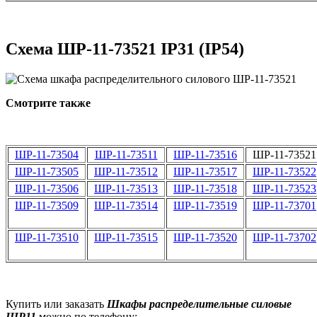
Схема ШР-11-73521 IP31 (IP54)
Смотрите также
ШР-11-73504
ШР-11-73511
ШР-11-73516
ШР-11-73521
ШР-11-73505
ШР-11-73512
ШР-11-73517
ШР-11-73522
ШР-11-73506
ШР-11-73513
ШР-11-73518
ШР-11-73523
ШР-11-73509
ШР-11-73514
ШР-11-73519
ШР-11-73701
ШР-11-73510
ШР-11-73515
ШР-11-73520
ШР-11-73702
Купить или заказать
Шкафы распределительные силовые
ШР11
можно по телефону: