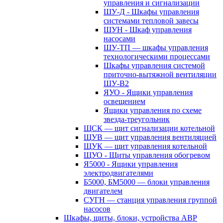
управления и сигнализации
ШУ-Д - Шкафы управления
системами тепловой завесы
ШУН - Шкаф управления
насосами
ШУ-ТП — шкафы управления
технологическими процессами
Шкафы управления системой
приточно-вытяжной вентиляции
ШУ-В2
ЯУО - Ящики управления
освещением
Ящики управления по схеме
звезда-треугольник
ЩСК — щит сигнализации котельной
ЩУВ — щит управления вентиляцией
ЩУК — щит управления котельной
ЩУО - Щиты управления обогревом
Я5000 - Ящики управления
электродвигателями
Б5000, БМ5000 — блоки управления
двигателем
СУГН — станция управления группой
насосов
Шкафы, щиты, блоки, устройства АВР