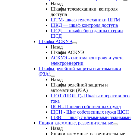
Назад
Шкафы телемеханики, контроля
доступа
ШТМ- шкаф телемеханики ШТМ
ШКД — шкаф контроля доступа
ШСД — шкаф сбора данных серии
ШСД
Шкафы АСКУЭ
Назад
Шкафы АСКУЭ
АСКУЭ - система контроля и учета
электроэнергии
Шкафы релейной защиты и автоматики
(РЗА)
Назад
Шкафы релейной защиты и
автоматики (РЗА)
ШОТ (ШОПТ)- Шкафы оперативного
тока
ПСН - Панели собственных нужд
ЩСН - Щит собственных нужд ЩСН
ШЗВ — шкаф с клеммными зажимами
Ящики клеммные, разветвительные
Назад
Ящики клеммные, разветвительные