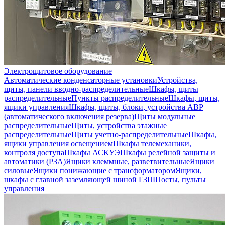
Электрощитовое оборудование
Автоматические конденсаторные установки
Устройства,
щиты, панели вводно-распределительные
Шкафы, щиты
распределительные
Пункты распределительные
Шкафы, щиты,
ящики управления
Шкафы, щиты, блоки, устройства АВР
(автоматического включения резерва)
Щиты модульные
распределительные
Щиты, устройства этажные
распределительные
Щиты учетно-распределительные
Шкафы,
ящики управления освещением
Шкафы телемеханики,
контроля доступа
Шкафы АСКУЭ
Шкафы релейной защиты и
автоматики (РЗА)
Ящики клеммные, разветвительные
Ящики
силовые
Ящики понижающие с трансформатором
Ящики,
шкафы с главной заземляющей шиной ГЗШ
Посты, пульты
управления