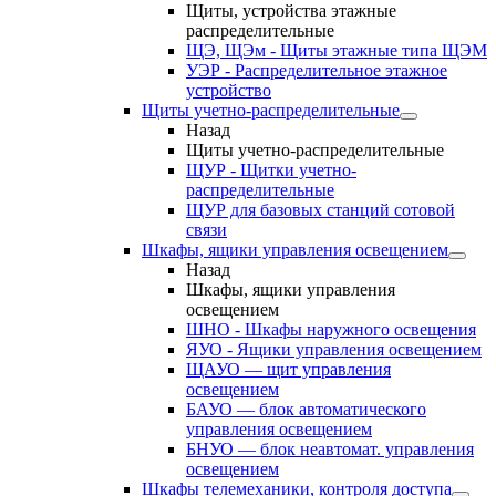
Щиты, устройства этажные
распределительные
ЩЭ, ЩЭм - Щиты этажные типа ЩЭМ
УЭР - Распределительное этажное
устройство
Щиты учетно-распределительные
Назад
Щиты учетно-распределительные
ЩУР - Щитки учетно-
распределительные
ЩУР для базовых станций сотовой
связи
Шкафы, ящики управления освещением
Назад
Шкафы, ящики управления
освещением
ШНО - Шкафы наружного освещения
ЯУО - Ящики управления освещением
ЩАУО — щит управления
освещением
БАУО — блок автоматического
управления освещением
БНУО — блок неавтомат. управления
освещением
Шкафы телемеханики, контроля доступа