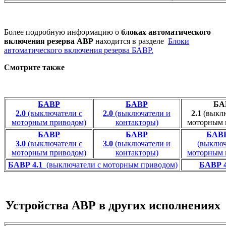
Более подробную информацию о
блоках автоматического
включения резерва АВР
находится в разделе
Блоки
автоматического включения резерва БАВР.
Смотрите также
БАВР
БАВР
БА
2.0
(выключатели с
2.0
(выключатели и
2.1
(выклю
моторным приводом)
контакторы)
моторным 
БАВР
БАВР
БАВР
3.0
(выключатели с
3.0
(выключатели и
(выключ
моторным приводом)
контакторы)
моторным 
БАВР 4.1
(выключатели с моторным приводом)
БАВР 4
Устройства АВР в других исполнениях