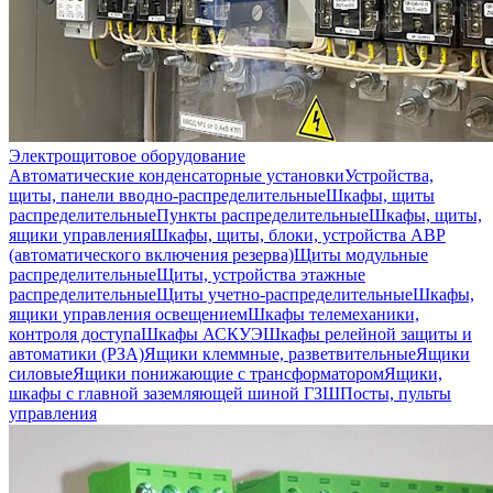
Электрощитовое оборудование
Автоматические конденсаторные установки
Устройства,
щиты, панели вводно-распределительные
Шкафы, щиты
распределительные
Пункты распределительные
Шкафы, щиты,
ящики управления
Шкафы, щиты, блоки, устройства АВР
(автоматического включения резерва)
Щиты модульные
распределительные
Щиты, устройства этажные
распределительные
Щиты учетно-распределительные
Шкафы,
ящики управления освещением
Шкафы телемеханики,
контроля доступа
Шкафы АСКУЭ
Шкафы релейной защиты и
автоматики (РЗА)
Ящики клеммные, разветвительные
Ящики
силовые
Ящики понижающие с трансформатором
Ящики,
шкафы с главной заземляющей шиной ГЗШ
Посты, пульты
управления