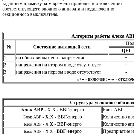
заданным промежутком времени приводит к отключению
соответствующего вводного аппарата и подключению
секционного выключателя.
Алгоритм работы блока АВР
Пол
№
Состояние питающей сети
QF1
1
на обоих вводах есть напряжение
+
2
напряжения на втором вводе отсутствует
+
3
напряжения на первом вводе отсутствует
-
«+»
- включен;
«-»
- отключ
Структура условного обозна
Блок АВР
- Х.Х - ВВГ-энерго
Блок АВР
-
Х
.Х - ВВГ-энерго
Количество вв
Блок АВР
-
.
Х
- ВВГ-энерго
Количество ап
Блок АВР
Х
-
.
-
ВВГ-энерго
Предприятие и
Блок АВР
Х
Х