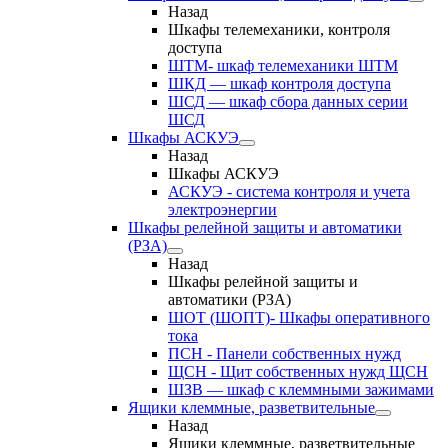
Назад
Шкафы телемеханики, контроля
доступа
ШТМ- шкаф телемеханики ШТМ
ШКД — шкаф контроля доступа
ШСД — шкаф сбора данных серии
ШСД
Шкафы АСКУЭ
Назад
Шкафы АСКУЭ
АСКУЭ - система контроля и учета
электроэнергии
Шкафы релейной защиты и автоматики
(РЗА)
Назад
Шкафы релейной защиты и
автоматики (РЗА)
ШОТ (ШОПТ)- Шкафы оперативного
тока
ПСН - Панели собственных нужд
ЩСН - Щит собственных нужд ЩСН
ШЗВ — шкаф с клеммными зажимами
Ящики клеммные, разветвительные
Назад
Ящики клеммные, разветвительные