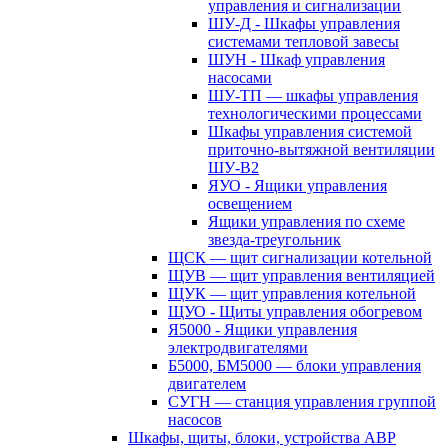
управления и сигнализации
ШУ-Д - Шкафы управления
системами тепловой завесы
ШУН - Шкаф управления
насосами
ШУ-ТП — шкафы управления
технологическими процессами
Шкафы управления системой
приточно-вытяжной вентиляции
ШУ-В2
ЯУО - Ящики управления
освещением
Ящики управления по схеме
звезда-треугольник
ЩСК — щит сигнализации котельной
ЩУВ — щит управления вентиляцией
ЩУК — щит управления котельной
ЩУО - Щиты управления обогревом
Я5000 - Ящики управления
электродвигателями
Б5000, БМ5000 — блоки управления
двигателем
СУГН — станция управления группой
насосов
Шкафы, щиты, блоки, устройства АВР