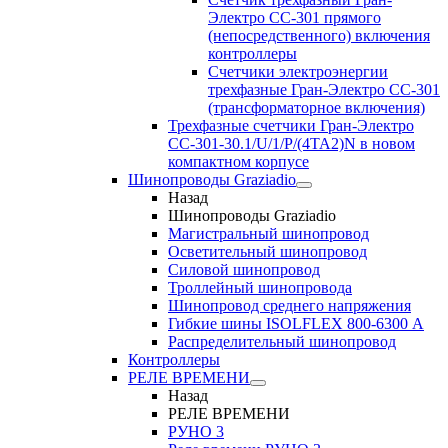
Электро CC-301 прямого
(непосредственного) включения
контроллеры
Счетчики электроэнергии
трехфазные Гран-Электро CC-301
(трансформаторное включения)
Трехфазные счетчики Гран-Электро
СС-301-30.1/U/1/P/(4TA2)N в новом
компактном корпусе
Шинопроводы Graziadio
Назад
Шинопроводы Graziadio
Магистральный шинопровод
Осветительный шинопровод
Силовой шинопровод
Троллейный шинопровода
Шинопровод среднего напряжения
Гибкие шины ISOLFLEX 800-6300 А
Распределительный шинопровод
Контроллеры
РЕЛЕ ВРЕМЕНИ
Назад
РЕЛЕ ВРЕМЕНИ
РУНО 3