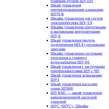
плавным пуском ШУ-ПП
Шкаф управления
противопожарными клапанами
ШУП-К
Шкафы управления для систем
электрообогрева ШУ-ТЛ
Шкафы управления приточными
и вытяжными вентиляторами
ШУ-Е
Шкаф управления (модуль
подключения МП-Е) тепловыми
завесами
Шкафы управления системами
отопления и горячего
водоснабжения ШУ-РА
Шкаф управления с частотными
преобразователями ШУ с ЧП
Шкаф управления задвижками
ШУЗ
Шкаф управления насосами
серии Ш5900
ШУ КНС — шкаф управления
канализационной насосной
станцией
ШУС (ЩУС) - Шкафы