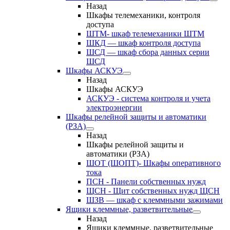
Назад
Шкафы телемеханики, контроля
доступа
ШТМ- шкаф телемеханики ШТМ
ШКД — шкаф контроля доступа
ШСД — шкаф сбора данных серии
ШСД
Шкафы АСКУЭ
Назад
Шкафы АСКУЭ
АСКУЭ - система контроля и учета
электроэнергии
Шкафы релейной защиты и автоматики
(РЗА)
Назад
Шкафы релейной защиты и
автоматики (РЗА)
ШОТ (ШОПТ)- Шкафы оперативного
тока
ПСН - Панели собственных нужд
ЩСН - Щит собственных нужд ЩСН
ШЗВ — шкаф с клеммными зажимами
Ящики клеммные, разветвительные
Назад
Ящики клеммные, разветвительные