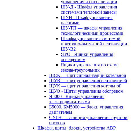
управления и сигнализации
ШУ-Д - Шкафы управления
системами тепловой завесы
ШУН - Шкаф управления
насосами
ШУ-ТП — шкафы управления
технологическими процессами
Шкафы управления системой
приточно-вытяжной вентиляции
ШУ-В2
ЯУО - Ящики управления
освещением
Ящики управления по схеме
звезда-треугольник
ЩСК — щит сигнализации котельной
ЩУВ — щит управления вентиляцией
ЩУК — щит управления котельной
ЩУО - Щиты управления обогревом
Я5000 - Ящики управления
электродвигателями
Б5000, БМ5000 — блоки управления
двигателем
СУГН — станция управления группой
насосов
Шкафы, щиты, блоки, устройства АВР