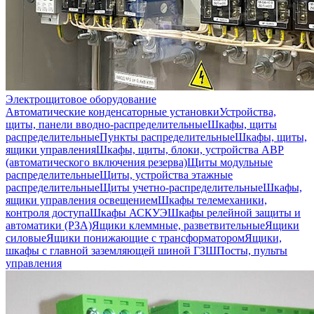
Электрощитовое оборудование
Автоматические конденсаторные установки
Устройства,
щиты, панели вводно-распределительные
Шкафы, щиты
распределительные
Пункты распределительные
Шкафы, щиты,
ящики управления
Шкафы, щиты, блоки, устройства АВР
(автоматического включения резерва)
Щиты модульные
распределительные
Щиты, устройства этажные
распределительные
Щиты учетно-распределительные
Шкафы,
ящики управления освещением
Шкафы телемеханики,
контроля доступа
Шкафы АСКУЭ
Шкафы релейной защиты и
автоматики (РЗА)
Ящики клеммные, разветвительные
Ящики
силовые
Ящики понижающие с трансформатором
Ящики,
шкафы с главной заземляющей шиной ГЗШ
Посты, пульты
управления