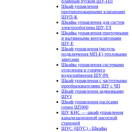
плавным пуском ШУ-ПП
Шкаф управления
противопожарными клапанами
ШУП-К
Шкафы управления для систем
электрообогрева ШУ-ТЛ
Шкафы управления приточными
и вытяжными вентиляторами
ШУ-Е
Шкаф управления (модуль
подключения МП-Е) тепловыми
завесами
Шкафы управления системами
отопления и горячего
водоснабжения ШУ-РА
Шкаф управления с частотными
преобразователями ШУ с ЧП
Шкаф управления задвижками
ШУЗ
Шкаф управления насосами
серии Ш5900
ШУ КНС — шкаф управления
канализационной насосной
станцией
ШУС (ЩУС) - Шкафы