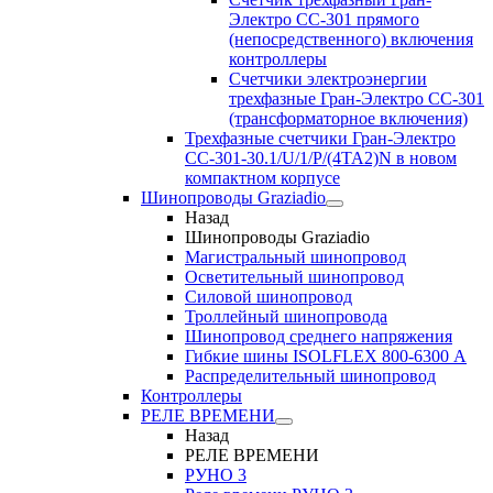
Электро CC-301 прямого
(непосредственного) включения
контроллеры
Счетчики электроэнергии
трехфазные Гран-Электро CC-301
(трансформаторное включения)
Трехфазные счетчики Гран-Электро
СС-301-30.1/U/1/P/(4TA2)N в новом
компактном корпусе
Шинопроводы Graziadio
Назад
Шинопроводы Graziadio
Магистральный шинопровод
Осветительный шинопровод
Силовой шинопровод
Троллейный шинопровода
Шинопровод среднего напряжения
Гибкие шины ISOLFLEX 800-6300 А
Распределительный шинопровод
Контроллеры
РЕЛЕ ВРЕМЕНИ
Назад
РЕЛЕ ВРЕМЕНИ
РУНО 3