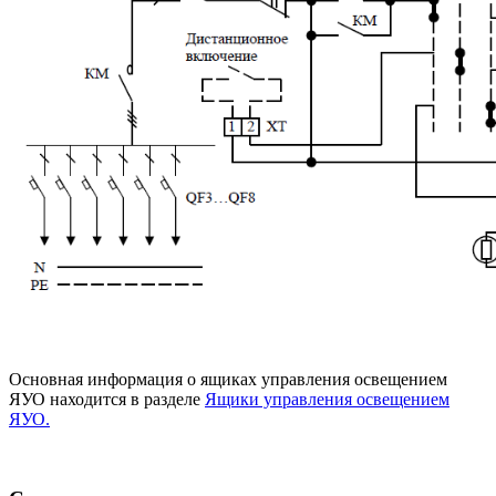
Основная информация о ящиках управления освещением
ЯУО находится в разделе
Ящики управления освещением
ЯУО.