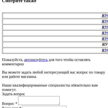
Смотрите также
ЯУ
ЯУ
ЯУ
ЯУ
ЯУ
ЯУ
ЯУ
Пожалуйста,
авторизуйтесь
для того чтобы оставлять
комментарии
Вы можете задать любой интересующий вас вопрос по товару
или работе магазина.
Наши квалифицированные специалисты обязательно вам
помогут.
Задать вопрос
Вопрос
*