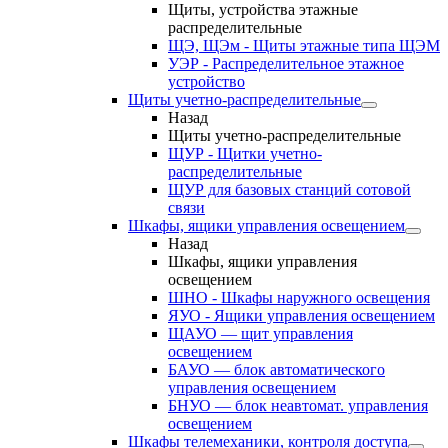
Щиты, устройства этажные
распределительные
ЩЭ, ЩЭм - Щиты этажные типа ЩЭМ
УЭР - Распределительное этажное
устройство
Щиты учетно-распределительные
Назад
Щиты учетно-распределительные
ЩУР - Щитки учетно-
распределительные
ЩУР для базовых станций сотовой
связи
Шкафы, ящики управления освещением
Назад
Шкафы, ящики управления
освещением
ШНО - Шкафы наружного освещения
ЯУО - Ящики управления освещением
ЩАУО — щит управления
освещением
БАУО — блок автоматического
управления освещением
БНУО — блок неавтомат. управления
освещением
Шкафы телемеханики, контроля доступа