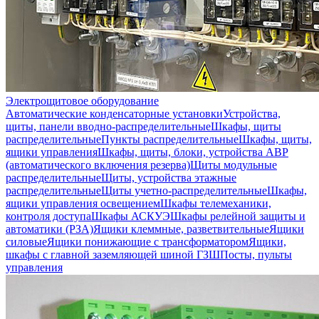
Электрощитовое оборудование
Автоматические конденсаторные установки
Устройства,
щиты, панели вводно-распределительные
Шкафы, щиты
распределительные
Пункты распределительные
Шкафы, щиты,
ящики управления
Шкафы, щиты, блоки, устройства АВР
(автоматического включения резерва)
Щиты модульные
распределительные
Щиты, устройства этажные
распределительные
Щиты учетно-распределительные
Шкафы,
ящики управления освещением
Шкафы телемеханики,
контроля доступа
Шкафы АСКУЭ
Шкафы релейной защиты и
автоматики (РЗА)
Ящики клеммные, разветвительные
Ящики
силовые
Ящики понижающие с трансформатором
Ящики,
шкафы с главной заземляющей шиной ГЗШ
Посты, пульты
управления