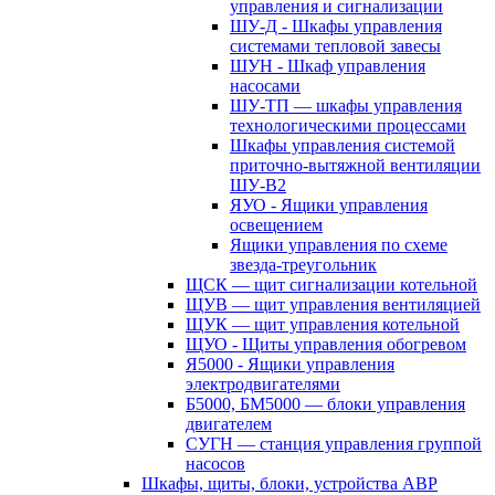
управления и сигнализации
ШУ-Д - Шкафы управления
системами тепловой завесы
ШУН - Шкаф управления
насосами
ШУ-ТП — шкафы управления
технологическими процессами
Шкафы управления системой
приточно-вытяжной вентиляции
ШУ-В2
ЯУО - Ящики управления
освещением
Ящики управления по схеме
звезда-треугольник
ЩСК — щит сигнализации котельной
ЩУВ — щит управления вентиляцией
ЩУК — щит управления котельной
ЩУО - Щиты управления обогревом
Я5000 - Ящики управления
электродвигателями
Б5000, БМ5000 — блоки управления
двигателем
СУГН — станция управления группой
насосов
Шкафы, щиты, блоки, устройства АВР