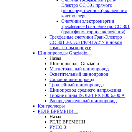
Электро CC-301 прямого
(непосредственного) включения
контроллеры
Счетчики электроэнергии
трехфазные Гран-Электро CC-301
(трансформаторное включения)
Трехфазные счетчики Гран-Электро
СС-301-30.1/U/1/P/(4TA2)N в новом
компактном корпусе
Шинопроводы Graziadio
Назад
Шинопроводы Graziadio
Магистральный шинопровод
Осветительный шинопровод
Силовой шинопровод
Троллейный шинопровода
Шинопровод среднего напряжения
Гибкие шины ISOLFLEX 800-6300 А
Распределительный шинопровод
Контроллеры
РЕЛЕ ВРЕМЕНИ
Назад
РЕЛЕ ВРЕМЕНИ
РУНО 3