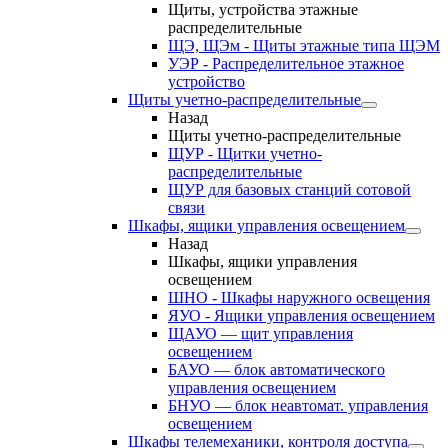
Щиты, устройства этажные
распределительные
ЩЭ, ЩЭм - Щиты этажные типа ЩЭМ
УЭР - Распределительное этажное
устройство
Щиты учетно-распределительные
Назад
Щиты учетно-распределительные
ЩУР - Щитки учетно-
распределительные
ЩУР для базовых станций сотовой
связи
Шкафы, ящики управления освещением
Назад
Шкафы, ящики управления
освещением
ШНО - Шкафы наружного освещения
ЯУО - Ящики управления освещением
ЩАУО — щит управления
освещением
БАУО — блок автоматического
управления освещением
БНУО — блок неавтомат. управления
освещением
Шкафы телемеханики, контроля доступа