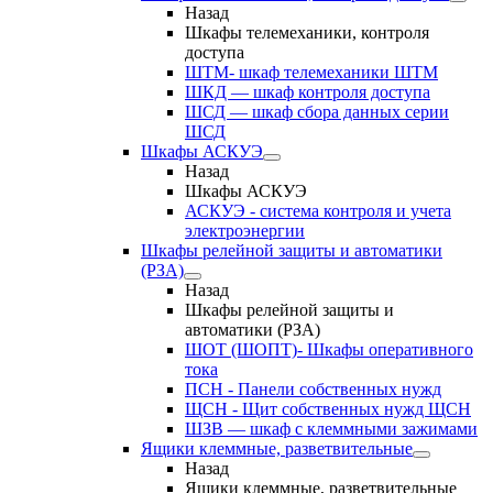
Назад
Шкафы телемеханики, контроля
доступа
ШТМ- шкаф телемеханики ШТМ
ШКД — шкаф контроля доступа
ШСД — шкаф сбора данных серии
ШСД
Шкафы АСКУЭ
Назад
Шкафы АСКУЭ
АСКУЭ - система контроля и учета
электроэнергии
Шкафы релейной защиты и автоматики
(РЗА)
Назад
Шкафы релейной защиты и
автоматики (РЗА)
ШОТ (ШОПТ)- Шкафы оперативного
тока
ПСН - Панели собственных нужд
ЩСН - Щит собственных нужд ЩСН
ШЗВ — шкаф с клеммными зажимами
Ящики клеммные, разветвительные
Назад
Ящики клеммные, разветвительные