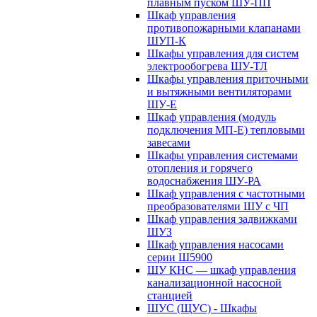
плавным пуском ШУ-ПП
Шкаф управления
противопожарными клапанами
ШУП-К
Шкафы управления для систем
электрообогрева ШУ-ТЛ
Шкафы управления приточными
и вытяжными вентиляторами
ШУ-Е
Шкаф управления (модуль
подключения МП-Е) тепловыми
завесами
Шкафы управления системами
отопления и горячего
водоснабжения ШУ-РА
Шкаф управления с частотными
преобразователями ШУ с ЧП
Шкаф управления задвижками
ШУЗ
Шкаф управления насосами
серии Ш5900
ШУ КНС — шкаф управления
канализационной насосной
станцией
ШУС (ЩУС) - Шкафы