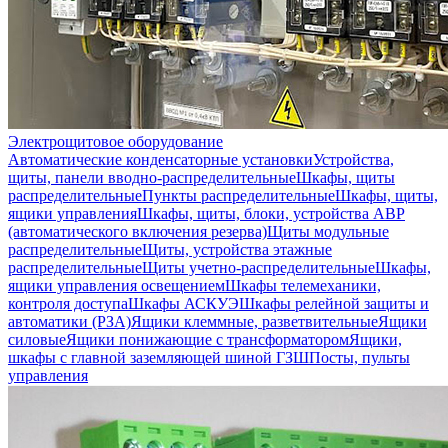
Электрощитовое оборудование
Автоматические конденсаторные установки
Устройства,
щиты, панели вводно-распределительные
Шкафы, щиты
распределительные
Пункты распределительные
Шкафы, щиты,
ящики управления
Шкафы, щиты, блоки, устройства АВР
(автоматического включения резерва)
Щиты модульные
распределительные
Щиты, устройства этажные
распределительные
Щиты учетно-распределительные
Шкафы,
ящики управления освещением
Шкафы телемеханики,
контроля доступа
Шкафы АСКУЭ
Шкафы релейной защиты и
автоматики (РЗА)
Ящики клеммные, разветвительные
Ящики
силовые
Ящики понижающие с трансформатором
Ящики,
шкафы с главной заземляющей шиной ГЗШ
Посты, пульты
управления