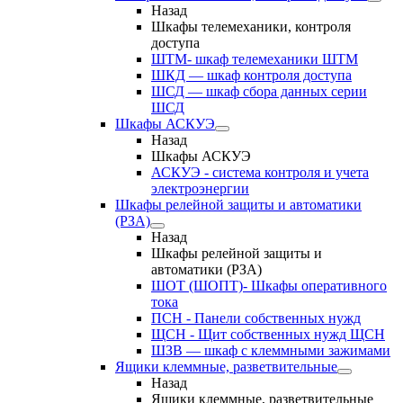
Назад
Шкафы телемеханики, контроля
доступа
ШТМ- шкаф телемеханики ШТМ
ШКД — шкаф контроля доступа
ШСД — шкаф сбора данных серии
ШСД
Шкафы АСКУЭ
Назад
Шкафы АСКУЭ
АСКУЭ - система контроля и учета
электроэнергии
Шкафы релейной защиты и автоматики
(РЗА)
Назад
Шкафы релейной защиты и
автоматики (РЗА)
ШОТ (ШОПТ)- Шкафы оперативного
тока
ПСН - Панели собственных нужд
ЩСН - Щит собственных нужд ЩСН
ШЗВ — шкаф с клеммными зажимами
Ящики клеммные, разветвительные
Назад
Ящики клеммные, разветвительные