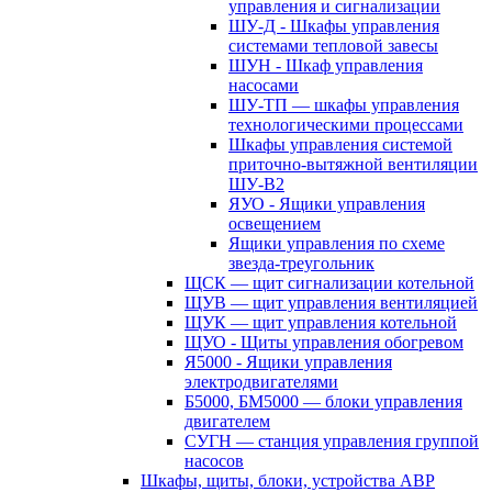
управления и сигнализации
ШУ-Д - Шкафы управления
системами тепловой завесы
ШУН - Шкаф управления
насосами
ШУ-ТП — шкафы управления
технологическими процессами
Шкафы управления системой
приточно-вытяжной вентиляции
ШУ-В2
ЯУО - Ящики управления
освещением
Ящики управления по схеме
звезда-треугольник
ЩСК — щит сигнализации котельной
ЩУВ — щит управления вентиляцией
ЩУК — щит управления котельной
ЩУО - Щиты управления обогревом
Я5000 - Ящики управления
электродвигателями
Б5000, БМ5000 — блоки управления
двигателем
СУГН — станция управления группой
насосов
Шкафы, щиты, блоки, устройства АВР