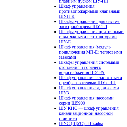
плавным пуском ШУ-ПП
Шкаф управления
противопожарными клапанами
ШУП-К
Шкафы управления для систем
электрообогрева ШУ-ТЛ
Шкафы управления приточными
и вытяжными вентиляторами
ШУ-Е
Шкаф управления (модуль
подключения МП-Е) тепловыми
завесами
Шкафы управления системами
отопления и горячего
водоснабжения ШУ-РА
Шкаф управления с частотными
преобразователями ШУ с ЧП
Шкаф управления задвижками
ШУЗ
Шкаф управления насосами
серии Ш5900
ШУ КНС — шкаф управления
канализационной насосной
станцией
ШУС (ЩУС) - Шкафы