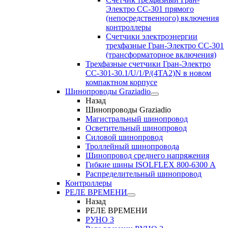
Электро CC-301 прямого
(непосредственного) включения
контроллеры
Счетчики электроэнергии
трехфазные Гран-Электро CC-301
(трансформаторное включения)
Трехфазные счетчики Гран-Электро
СС-301-30.1/U/1/P/(4TA2)N в новом
компактном корпусе
Шинопроводы Graziadio
Назад
Шинопроводы Graziadio
Магистральный шинопровод
Осветительный шинопровод
Силовой шинопровод
Троллейный шинопровода
Шинопровод среднего напряжения
Гибкие шины ISOLFLEX 800-6300 А
Распределительный шинопровод
Контроллеры
РЕЛЕ ВРЕМЕНИ
Назад
РЕЛЕ ВРЕМЕНИ
РУНО 3