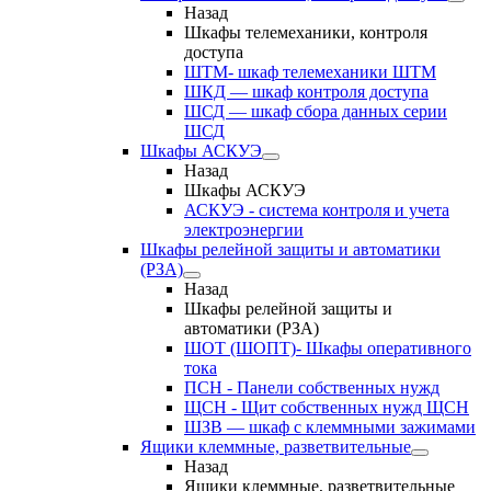
Назад
Шкафы телемеханики, контроля
доступа
ШТМ- шкаф телемеханики ШТМ
ШКД — шкаф контроля доступа
ШСД — шкаф сбора данных серии
ШСД
Шкафы АСКУЭ
Назад
Шкафы АСКУЭ
АСКУЭ - система контроля и учета
электроэнергии
Шкафы релейной защиты и автоматики
(РЗА)
Назад
Шкафы релейной защиты и
автоматики (РЗА)
ШОТ (ШОПТ)- Шкафы оперативного
тока
ПСН - Панели собственных нужд
ЩСН - Щит собственных нужд ЩСН
ШЗВ — шкаф с клеммными зажимами
Ящики клеммные, разветвительные
Назад
Ящики клеммные, разветвительные