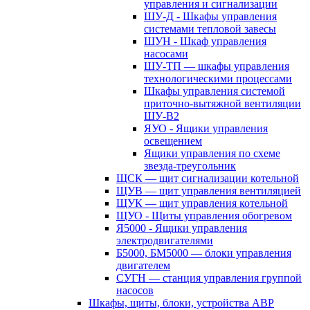
управления и сигнализации
ШУ-Д - Шкафы управления
системами тепловой завесы
ШУН - Шкаф управления
насосами
ШУ-ТП — шкафы управления
технологическими процессами
Шкафы управления системой
приточно-вытяжной вентиляции
ШУ-В2
ЯУО - Ящики управления
освещением
Ящики управления по схеме
звезда-треугольник
ЩСК — щит сигнализации котельной
ЩУВ — щит управления вентиляцией
ЩУК — щит управления котельной
ЩУО - Щиты управления обогревом
Я5000 - Ящики управления
электродвигателями
Б5000, БМ5000 — блоки управления
двигателем
СУГН — станция управления группой
насосов
Шкафы, щиты, блоки, устройства АВР