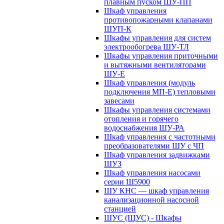
плавным пуском ШУ-ПП
Шкаф управления
противопожарными клапанами
ШУП-К
Шкафы управления для систем
электрообогрева ШУ-ТЛ
Шкафы управления приточными
и вытяжными вентиляторами
ШУ-Е
Шкаф управления (модуль
подключения МП-Е) тепловыми
завесами
Шкафы управления системами
отопления и горячего
водоснабжения ШУ-РА
Шкаф управления с частотными
преобразователями ШУ с ЧП
Шкаф управления задвижками
ШУЗ
Шкаф управления насосами
серии Ш5900
ШУ КНС — шкаф управления
канализационной насосной
станцией
ШУС (ЩУС) - Шкафы