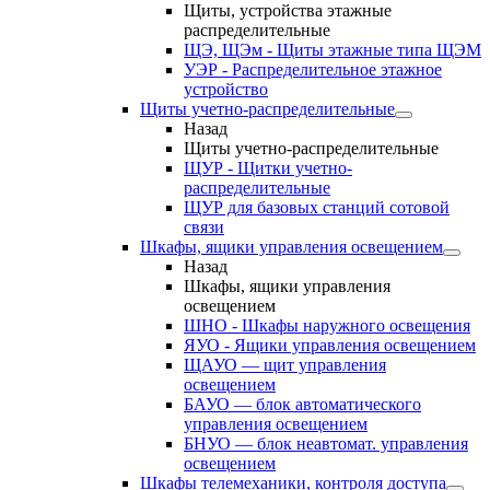
Щиты, устройства этажные
распределительные
ЩЭ, ЩЭм - Щиты этажные типа ЩЭМ
УЭР - Распределительное этажное
устройство
Щиты учетно-распределительные
Назад
Щиты учетно-распределительные
ЩУР - Щитки учетно-
распределительные
ЩУР для базовых станций сотовой
связи
Шкафы, ящики управления освещением
Назад
Шкафы, ящики управления
освещением
ШНО - Шкафы наружного освещения
ЯУО - Ящики управления освещением
ЩАУО — щит управления
освещением
БАУО — блок автоматического
управления освещением
БНУО — блок неавтомат. управления
освещением
Шкафы телемеханики, контроля доступа