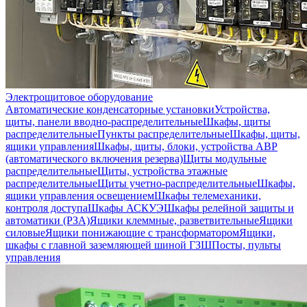
Электрощитовое оборудование
Автоматические конденсаторные установки
Устройства,
щиты, панели вводно-распределительные
Шкафы, щиты
распределительные
Пункты распределительные
Шкафы, щиты,
ящики управления
Шкафы, щиты, блоки, устройства АВР
(автоматического включения резерва)
Щиты модульные
распределительные
Щиты, устройства этажные
распределительные
Щиты учетно-распределительные
Шкафы,
ящики управления освещением
Шкафы телемеханики,
контроля доступа
Шкафы АСКУЭ
Шкафы релейной защиты и
автоматики (РЗА)
Ящики клеммные, разветвительные
Ящики
силовые
Ящики понижающие с трансформатором
Ящики,
шкафы с главной заземляющей шиной ГЗШ
Посты, пульты
управления