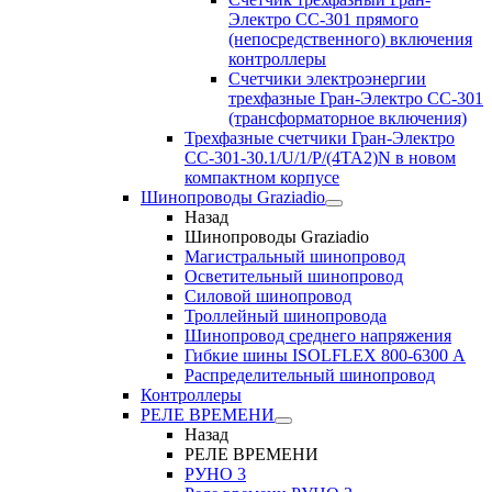
Электро CC-301 прямого
(непосредственного) включения
контроллеры
Счетчики электроэнергии
трехфазные Гран-Электро CC-301
(трансформаторное включения)
Трехфазные счетчики Гран-Электро
СС-301-30.1/U/1/P/(4TA2)N в новом
компактном корпусе
Шинопроводы Graziadio
Назад
Шинопроводы Graziadio
Магистральный шинопровод
Осветительный шинопровод
Силовой шинопровод
Троллейный шинопровода
Шинопровод среднего напряжения
Гибкие шины ISOLFLEX 800-6300 А
Распределительный шинопровод
Контроллеры
РЕЛЕ ВРЕМЕНИ
Назад
РЕЛЕ ВРЕМЕНИ
РУНО 3