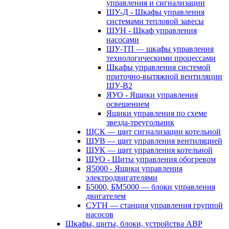
управления и сигнализации
ШУ-Д - Шкафы управления
системами тепловой завесы
ШУН - Шкаф управления
насосами
ШУ-ТП — шкафы управления
технологическими процессами
Шкафы управления системой
приточно-вытяжной вентиляции
ШУ-В2
ЯУО - Ящики управления
освещением
Ящики управления по схеме
звезда-треугольник
ЩСК — щит сигнализации котельной
ЩУВ — щит управления вентиляцией
ЩУК — щит управления котельной
ЩУО - Щиты управления обогревом
Я5000 - Ящики управления
электродвигателями
Б5000, БМ5000 — блоки управления
двигателем
СУГН — станция управления группой
насосов
Шкафы, щиты, блоки, устройства АВР