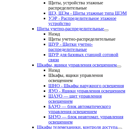
Щиты, устройства этажные
распределительные
ЩЭ, ЩЭм - Щиты этажные типа ЩЭМ
УЭР - Распределительное этажное
устройство
Щиты учетно-распределительные
Назад
Щиты учетно-распределительные
ЩУР - Щитки учетно-
распределительные
ЩУР для базовых станций сотовой
связи
Шкафы, ящики управления освещением
Назад
Шкафы, ящики управления
освещением
ШНО - Шкафы наружного освещения
ЯУО - Ящики управления освещением
ЩАУО — щит управления
освещением
БАУО — блок автоматического
управления освещением
БНУО — блок неавтомат. управления
освещением
Шкафы телемеханики, контроля доступа