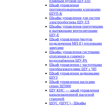
плавным пуском ШУ-ПП
Шкаф управления
противопожарными клапанами
ШУП-К
Шкафы управления для систем
электрообогрева ШУ-ТЛ
Шкафы управления приточными
и вытяжными вентиляторами
ШУ-Е
Шкаф управления (модуль
подключения МП-Е) тепловыми
завесами
Шкафы управления системами
отопления и горячего
водоснабжения ШУ-РА
Шкаф управления с частотными
преобразователями ШУ с ЧП
Шкаф управления задвижками
ШУЗ
Шкаф управления насосами
серии Ш5900
ШУ КНС — шкаф управления
канализационной насосной
станцией
ШУС (ЩУС) - Шкафы