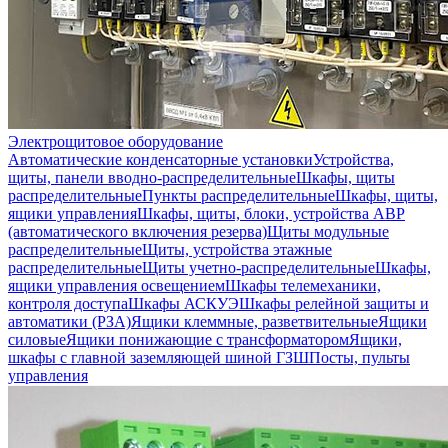
Электрощитовое оборудование
Автоматические конденсаторные установки
Устройства,
щиты, панели вводно-распределительные
Шкафы, щиты
распределительные
Пункты распределительные
Шкафы, щиты,
ящики управления
Шкафы, щиты, блоки, устройства АВР
(автоматического включения резерва)
Щиты модульные
распределительные
Щиты, устройства этажные
распределительные
Щиты учетно-распределительные
Шкафы,
ящики управления освещением
Шкафы телемеханики,
контроля доступа
Шкафы АСКУЭ
Шкафы релейной защиты и
автоматики (РЗА)
Ящики клеммные, разветвительные
Ящики
силовые
Ящики понижающие с трансформатором
Ящики,
шкафы с главной заземляющей шиной ГЗШ
Посты, пульты
управления