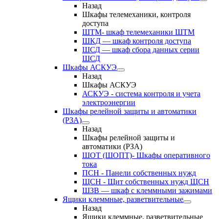
Назад
Шкафы телемеханики, контроля
доступа
ШТМ- шкаф телемеханики ШТМ
ШКД — шкаф контроля доступа
ШСД — шкаф сбора данных серии
ШСД
Шкафы АСКУЭ
Назад
Шкафы АСКУЭ
АСКУЭ - система контроля и учета
электроэнергии
Шкафы релейной защиты и автоматики
(РЗА)
Назад
Шкафы релейной защиты и
автоматики (РЗА)
ШОТ (ШОПТ)- Шкафы оперативного
тока
ПСН - Панели собственных нужд
ЩСН - Щит собственных нужд ЩСН
ШЗВ — шкаф с клеммными зажимами
Ящики клеммные, разветвительные
Назад
Ящики клеммные, разветвительные