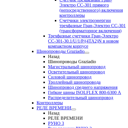
Электро CC-301 прямого
(непосредственного) включения
контроллеры
Счетчики электроэнергии
трехфазные Гран-Электро CC-301
(трансформаторное включения)
Трехфазные счетчики Гран-Электро
СС-301-30.1/U/1/P/(4TA2)N в новом
компактном корпусе
Шинопроводы Graziadio
Назад
Шинопроводы Graziadio
Магистральный шинопровод
Осветительный шинопровод
Силовой шинопровод
Троллейный шинопровода
Шинопровод среднего напряжения
Гибкие шины ISOLFLEX 800-6300 А
Распределительный шинопровод
Контроллеры
РЕЛЕ ВРЕМЕНИ
Назад
РЕЛЕ ВРЕМЕНИ
РУНО 3