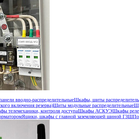
 панели вводно-распределительные
Шкафы, щиты распределител
кого включения резерва)
Щиты модульные распределительные
Щи
фы телемеханики, контроля доступа
Шкафы АСКУЭ
Шкафы реле
орматором
Ящики, шкафы с главной заземляющей шиной ГЗШ
По