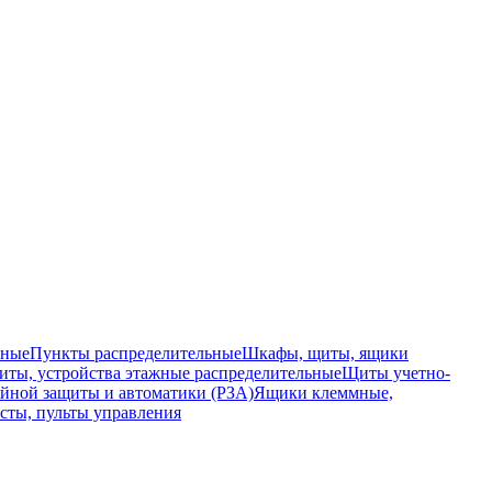
ьные
Пункты распределительные
Шкафы, щиты, ящики
ты, устройства этажные распределительные
Щиты учетно-
йной защиты и автоматики (РЗА)
Ящики клеммные,
сты, пульты управления