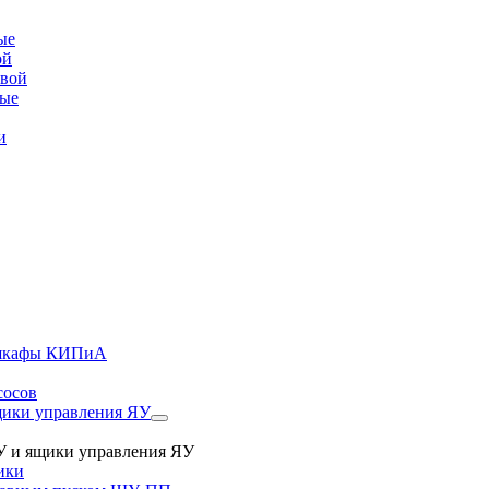
ые
ой
овой
вые
и
, шкафы КИПиА
сосов
ики управления ЯУ
 и ящики управления ЯУ
ики