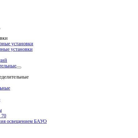
овки
рные установки
рные установки
щий
тельные
ределительные
льные
о
ы
 70
ения освещением БАУО