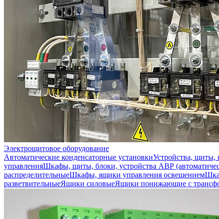
Электрощитовое оборудование
Автоматические конденсаторные установки
Устройства, щиты,
управления
Шкафы, щиты, блоки, устройства АВР (автоматичес
распределительные
Шкафы, ящики управления освещением
Шка
разветвительные
Ящики силовые
Ящики понижающие с трансф