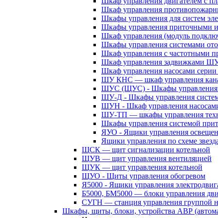
Шкаф управления двигателем с 
Шкаф управления противопожар
Шкафы управления для систем эл
Шкафы управления приточными 
Шкаф управления (модуль подклю
Шкафы управления системами ото
Шкаф управления с частотными п
Шкаф управления задвижками Ш
Шкаф управления насосами сери
ШУ КНС — шкаф управления кана
ШУС (ЩУС) - Шкафы управления 
ШУ-Д - Шкафы управления систем
ШУН - Шкаф управления насосам
ШУ-ТП — шкафы управления техн
Шкафы управления системой при
ЯУО - Ящики управления освеще
Ящики управления по схеме звезд
ЩСК — щит сигнализации котельной
ЩУВ — щит управления вентиляцией
ЩУК — щит управления котельной
ЩУО - Щиты управления обогревом
Я5000 - Ящики управления электродвиг
Б5000, БМ5000 — блоки управления дв
СУГН — станция управления группой н
Шкафы, щиты, блоки, устройства АВР (автома