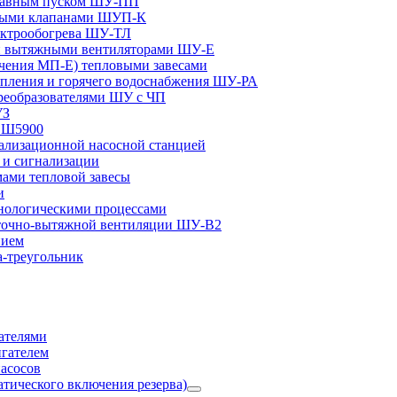
плавным пуском ШУ-ПП
ными клапанами ШУП-К
ектрообогрева ШУ-ТЛ
и вытяжными вентиляторами ШУ-Е
чения МП-Е) тепловыми завесами
пления и горячего водоснабжения ШУ-РА
реобразователями ШУ с ЧП
УЗ
и Ш5900
лизационной насосной станцией
и сигнализации
ами тепловой завесы
и
ологическими процессами
точно-вытяжной вентиляции ШУ-В2
нием
а-треугольник
ателями
игателем
асосов
тического включения резерва)