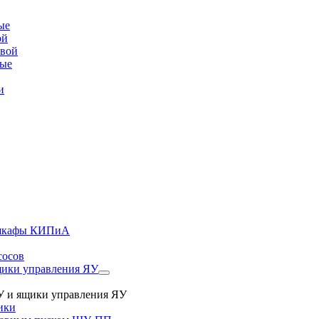
ые
ой
овой
вые
и
, шкафы КИПиА
сосов
ики управления ЯУ
 и ящики управления ЯУ
ики