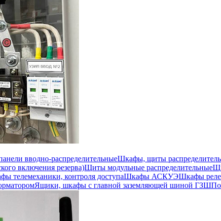
 панели вводно-распределительные
Шкафы, щиты распределител
кого включения резерва)
Щиты модульные распределительные
Щи
фы телемеханики, контроля доступа
Шкафы АСКУЭ
Шкафы реле
орматором
Ящики, шкафы с главной заземляющей шиной ГЗШ
По