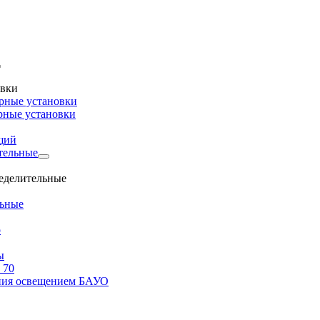
овки
рные установки
рные установки
щий
тельные
ределительные
льные
о
ы
 70
ения освещением БАУО