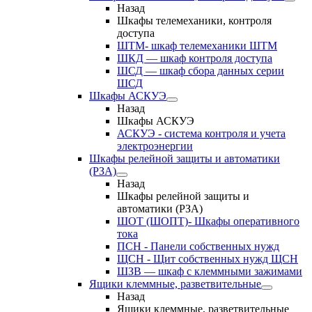
Назад
Шкафы телемеханики, контроля
доступа
ШТМ- шкаф телемеханики ШТМ
ШКД — шкаф контроля доступа
ШСД — шкаф сбора данных серии
ШСД
Шкафы АСКУЭ
Назад
Шкафы АСКУЭ
АСКУЭ - система контроля и учета
электроэнергии
Шкафы релейной защиты и автоматики
(РЗА)
Назад
Шкафы релейной защиты и
автоматики (РЗА)
ШОТ (ШОПТ)- Шкафы оперативного
тока
ПСН - Панели собственных нужд
ЩСН - Щит собственных нужд ЩСН
ШЗВ — шкаф с клеммными зажимами
Ящики клеммные, разветвительные
Назад
Ящики клеммные, разветвительные