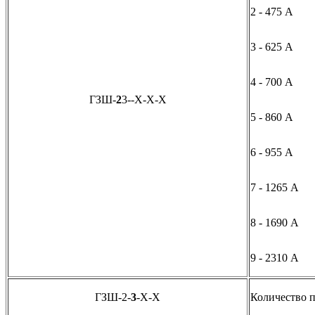
2 - 475 А
3 - 625 А
4 - 700 А
ГЗШ-
2
3--X-X-Х
5 - 860 А
6 - 955 А
7 - 1265 А
8 - 1690 А
9 - 2310 А
ГЗШ-2-
3
-X-Х
Количество 