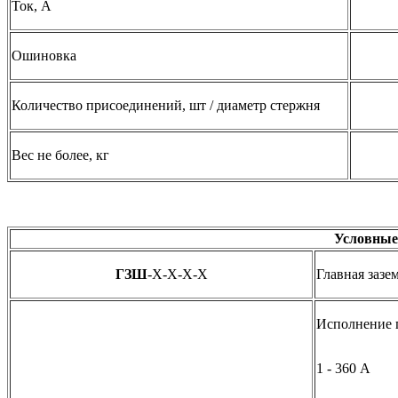
Ток, А
Ошиновка
Количество присоединений, шт / диаметр стержня
Вес не более, кг
Условные
ГЗШ
-X-X-X-Х
Главная заз
Исполнение 
1 - 360 А