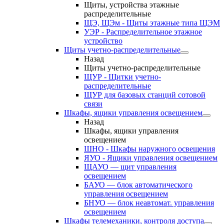
Щиты, устройства этажные
распределительные
ЩЭ, ЩЭм - Щиты этажные типа ЩЭМ
УЭР - Распределительное этажное
устройство
Щиты учетно-распределительные
Назад
Щиты учетно-распределительные
ЩУР - Щитки учетно-
распределительные
ЩУР для базовых станций сотовой
связи
Шкафы, ящики управления освещением
Назад
Шкафы, ящики управления
освещением
ШНО - Шкафы наружного освещения
ЯУО - Ящики управления освещением
ЩАУО — щит управления
освещением
БАУО — блок автоматического
управления освещением
БНУО — блок неавтомат. управления
освещением
Шкафы телемеханики, контроля доступа