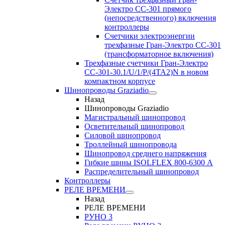
Электро CC-301 прямого
(непосредственного) включения
контроллеры
Счетчики электроэнергии
трехфазные Гран-Электро CC-301
(трансформаторное включения)
Трехфазные счетчики Гран-Электро
СС-301-30.1/U/1/P/(4TA2)N в новом
компактном корпусе
Шинопроводы Graziadio
Назад
Шинопроводы Graziadio
Магистральный шинопровод
Осветительный шинопровод
Силовой шинопровод
Троллейный шинопровода
Шинопровод среднего напряжения
Гибкие шины ISOLFLEX 800-6300 А
Распределительный шинопровод
Контроллеры
РЕЛЕ ВРЕМЕНИ
Назад
РЕЛЕ ВРЕМЕНИ
РУНО 3