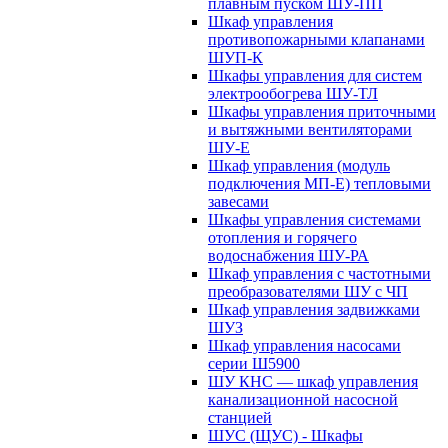
плавным пуском ШУ-ПП
Шкаф управления
противопожарными клапанами
ШУП-К
Шкафы управления для систем
электрообогрева ШУ-ТЛ
Шкафы управления приточными
и вытяжными вентиляторами
ШУ-Е
Шкаф управления (модуль
подключения МП-Е) тепловыми
завесами
Шкафы управления системами
отопления и горячего
водоснабжения ШУ-РА
Шкаф управления с частотными
преобразователями ШУ с ЧП
Шкаф управления задвижками
ШУЗ
Шкаф управления насосами
серии Ш5900
ШУ КНС — шкаф управления
канализационной насосной
станцией
ШУС (ЩУС) - Шкафы