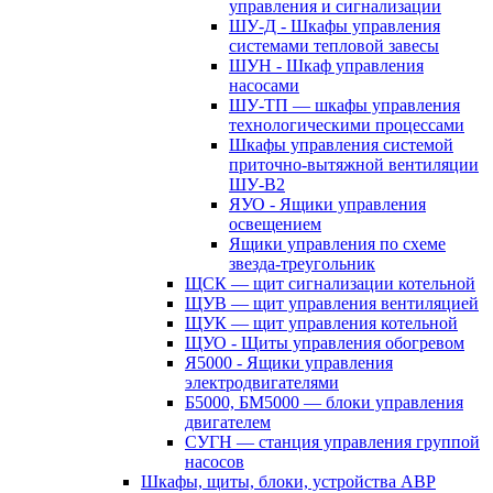
управления и сигнализации
ШУ-Д - Шкафы управления
системами тепловой завесы
ШУН - Шкаф управления
насосами
ШУ-ТП — шкафы управления
технологическими процессами
Шкафы управления системой
приточно-вытяжной вентиляции
ШУ-В2
ЯУО - Ящики управления
освещением
Ящики управления по схеме
звезда-треугольник
ЩСК — щит сигнализации котельной
ЩУВ — щит управления вентиляцией
ЩУК — щит управления котельной
ЩУО - Щиты управления обогревом
Я5000 - Ящики управления
электродвигателями
Б5000, БМ5000 — блоки управления
двигателем
СУГН — станция управления группой
насосов
Шкафы, щиты, блоки, устройства АВР