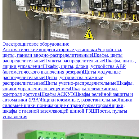
Электрощитовое оборудование
Автоматические конденсаторные установки
Устройства,
щиты, панели вводно-распределительные
Шкафы, щиты
распределительные
Пункты распределительные
Шкафы, щиты,
ящики управления
Шкафы, щиты, блоки, устройства АВР
(автоматического включения резерва)
Щиты модульные
распределительные
Щиты, устройства этажные
распределительные
Щиты учетно-распределительные
Шкафы,
ящики управления освещением
Шкафы телемеханики,
контроля доступа
Шкафы АСКУЭ
Шкафы релейной защиты и
автоматики (РЗА)
Ящики клеммные, разветвительные
Ящики
силовые
Ящики понижающие с трансформатором
Ящики,
шкафы с главной заземляющей шиной ГЗШ
Посты, пульты
управления