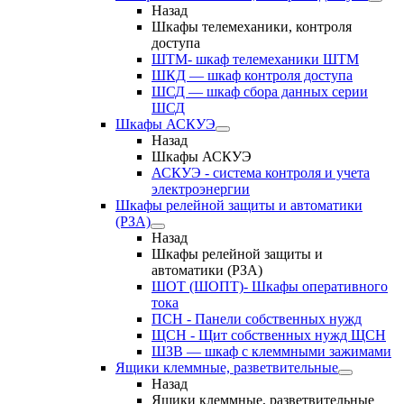
Назад
Шкафы телемеханики, контроля
доступа
ШТМ- шкаф телемеханики ШТМ
ШКД — шкаф контроля доступа
ШСД — шкаф сбора данных серии
ШСД
Шкафы АСКУЭ
Назад
Шкафы АСКУЭ
АСКУЭ - система контроля и учета
электроэнергии
Шкафы релейной защиты и автоматики
(РЗА)
Назад
Шкафы релейной защиты и
автоматики (РЗА)
ШОТ (ШОПТ)- Шкафы оперативного
тока
ПСН - Панели собственных нужд
ЩСН - Щит собственных нужд ЩСН
ШЗВ — шкаф с клеммными зажимами
Ящики клеммные, разветвительные
Назад
Ящики клеммные, разветвительные