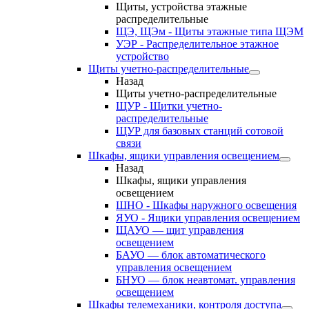
Щиты, устройства этажные
распределительные
ЩЭ, ЩЭм - Щиты этажные типа ЩЭМ
УЭР - Распределительное этажное
устройство
Щиты учетно-распределительные
Назад
Щиты учетно-распределительные
ЩУР - Щитки учетно-
распределительные
ЩУР для базовых станций сотовой
связи
Шкафы, ящики управления освещением
Назад
Шкафы, ящики управления
освещением
ШНО - Шкафы наружного освещения
ЯУО - Ящики управления освещением
ЩАУО — щит управления
освещением
БАУО — блок автоматического
управления освещением
БНУО — блок неавтомат. управления
освещением
Шкафы телемеханики, контроля доступа