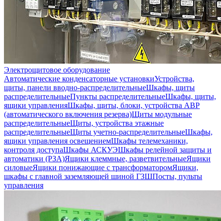
Электрощитовое оборудование
Автоматические конденсаторные установки
Устройства,
щиты, панели вводно-распределительные
Шкафы, щиты
распределительные
Пункты распределительные
Шкафы, щиты,
ящики управления
Шкафы, щиты, блоки, устройства АВР
(автоматического включения резерва)
Щиты модульные
распределительные
Щиты, устройства этажные
распределительные
Щиты учетно-распределительные
Шкафы,
ящики управления освещением
Шкафы телемеханики,
контроля доступа
Шкафы АСКУЭ
Шкафы релейной защиты и
автоматики (РЗА)
Ящики клеммные, разветвительные
Ящики
силовые
Ящики понижающие с трансформатором
Ящики,
шкафы с главной заземляющей шиной ГЗШ
Посты, пульты
управления