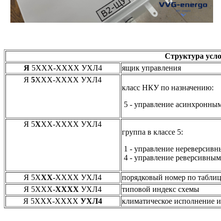
Структура усло
Я
5ХХХ-ХХХХ УХЛ4
ящик управления
Я
5
ХХХ-ХХХХ УХЛ4
класс НКУ по назначению:
5 - управление асинхронны
Я 5
Х
ХХ-ХХХХ УХЛ4
группа в классе 5:
1 - управление нереверсивн
4 - управление реверсивным
Я 5Х
ХХ
-ХХХХ УХЛ4
порядковый номер по табли
Я 5ХХХ-
ХХХХ
УХЛ4
типовой индекс схемы
Я 5ХХХ-ХХХХ
УХЛ4
климатическое исполнение и