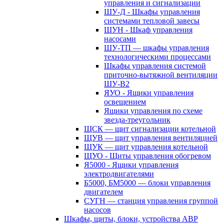
управления и сигнализации
ШУ-Д - Шкафы управления
системами тепловой завесы
ШУН - Шкаф управления
насосами
ШУ-ТП — шкафы управления
технологическими процессами
Шкафы управления системой
приточно-вытяжной вентиляции
ШУ-В2
ЯУО - Ящики управления
освещением
Ящики управления по схеме
звезда-треугольник
ЩСК — щит сигнализации котельной
ЩУВ — щит управления вентиляцией
ЩУК — щит управления котельной
ЩУО - Щиты управления обогревом
Я5000 - Ящики управления
электродвигателями
Б5000, БМ5000 — блоки управления
двигателем
СУГН — станция управления группой
насосов
Шкафы, щиты, блоки, устройства АВР