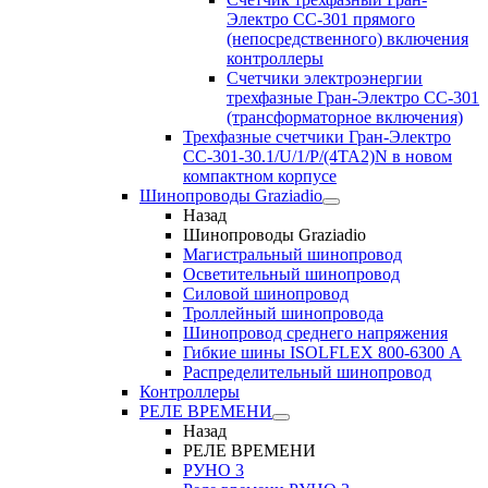
Электро CC-301 прямого
(непосредственного) включения
контроллеры
Счетчики электроэнергии
трехфазные Гран-Электро CC-301
(трансформаторное включения)
Трехфазные счетчики Гран-Электро
СС-301-30.1/U/1/P/(4TA2)N в новом
компактном корпусе
Шинопроводы Graziadio
Назад
Шинопроводы Graziadio
Магистральный шинопровод
Осветительный шинопровод
Силовой шинопровод
Троллейный шинопровода
Шинопровод среднего напряжения
Гибкие шины ISOLFLEX 800-6300 А
Распределительный шинопровод
Контроллеры
РЕЛЕ ВРЕМЕНИ
Назад
РЕЛЕ ВРЕМЕНИ
РУНО 3