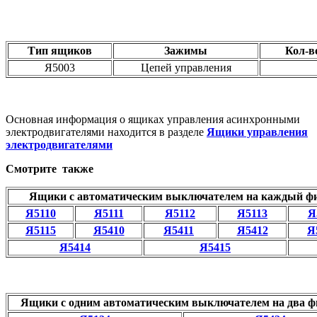
Тип ящиков
Зажимы
Кол-в
Я5003
Цепей управления
Основная информация о ящиках управления асинхронными
электродвигателями находится в разделе
Ящики управления
электродвигателями
Смотрите также
Ящики с автоматическим выключателем на каждый ф
Я5110
Я5111
Я5112
Я5113
Я
Я5115
Я5410
Я5411
Я5412
Я
Я5414
Я5415
Ящики с одним автоматическим выключателем на два ф