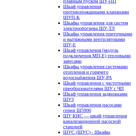
плавным пуском ШУ-ПП
Шкаф управления
противопожарными клапанами
ШУП-К
Шкафы управления для систем
электрообогрева ШУ-ТЛ
Шкафы управления приточными
и вытяжными вентиляторами
ШУ-Е
Шкаф управления (модуль
подключения МП-Е) тепловыми
завесами
Шкафы управления системами
отопления и горячего
водоснабжения ШУ-РА
Шкаф управления с частотными
преобразователями ШУ с ЧП
Шкаф управления задвижками
ШУЗ
Шкаф управления насосами
серии Ш5900
ШУ КНС — шкаф управления
канализационной насосной
станцией
ШУС (ЩУС) - Шкафы