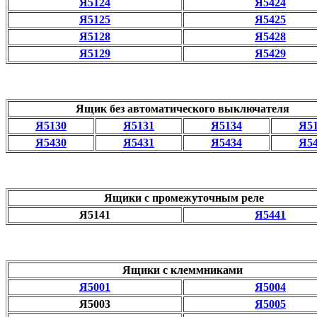
Я5124
Я5424
Я5125
Я5425
Я5128
Я5428
Я5129
Я5429
Ящик без автоматического выключателя
Я5130
Я5131
Я5134
Я5
Я5430
Я5431
Я5434
Я5
Ящики с промежуточным реле
Я5141
Я5441
Ящики с клеммниками
Я5001
Я5004
Я5003
Я5005