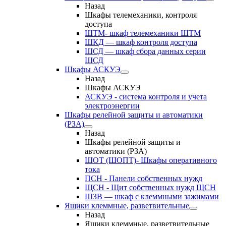
Назад
Шкафы телемеханики, контроля
доступа
ШТМ- шкаф телемеханики ШТМ
ШКД — шкаф контроля доступа
ШСД — шкаф сбора данных серии
ШСД
Шкафы АСКУЭ
Назад
Шкафы АСКУЭ
АСКУЭ - система контроля и учета
электроэнергии
Шкафы релейной защиты и автоматики
(РЗА)
Назад
Шкафы релейной защиты и
автоматики (РЗА)
ШОТ (ШОПТ)- Шкафы оперативного
тока
ПСН - Панели собственных нужд
ЩСН - Щит собственных нужд ЩСН
ШЗВ — шкаф с клеммными зажимами
Ящики клеммные, разветвительные
Назад
Ящики клеммные, разветвительные