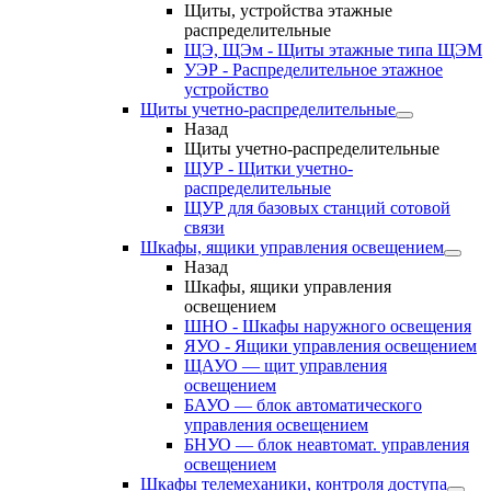
Щиты, устройства этажные
распределительные
ЩЭ, ЩЭм - Щиты этажные типа ЩЭМ
УЭР - Распределительное этажное
устройство
Щиты учетно-распределительные
Назад
Щиты учетно-распределительные
ЩУР - Щитки учетно-
распределительные
ЩУР для базовых станций сотовой
связи
Шкафы, ящики управления освещением
Назад
Шкафы, ящики управления
освещением
ШНО - Шкафы наружного освещения
ЯУО - Ящики управления освещением
ЩАУО — щит управления
освещением
БАУО — блок автоматического
управления освещением
БНУО — блок неавтомат. управления
освещением
Шкафы телемеханики, контроля доступа