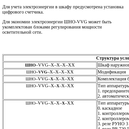
Для учета электроэнергии в шкафу предусмотрена установка
цифрового счетчика.
Для экономии электроэнергии ШНО-VVG может быть
укомплектован блоками регулирования мощности
осветительной сети.
Структура усло
–VVG–Х–Х–Х–ХХ
Шкаф наружног
ШНО
–
–Х–Х–Х–ХХ
Модификация
ШНО
VVG
–VVG–
–Х–Х–ХХ
Комплектация б
ШНО
Х
–VVG–Х–
Х–ХХ
Тип аппаратуры
ШНО
Х
–
1. предохранит
2. автоматичес
–VVG–Х–Х–
–ХХ
Тип аппаратуры
ШНО
Х
0. каскадное
1. контроллеро
2. контроллеро
3. реле РУНО 3
4. реле РВ 720.