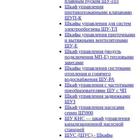
плавным пуском ШУ-ПП
Шкаф управления
противопожарными клапанами
ШУП-К
Шкафы управления для систем
электрообогрева ШУ-ТЛ
Шкафы управления приточными
и вытяжными вентиляторами
ШУ-Е
Шкаф управления (модуль
подключения МП-Е) тепловыми
завесами
Шкафы управления системами
отопления и горячего
водоснабжения ШУ-РА
Шкаф управления с частотными
преобразователями ШУ с ЧП
Шкаф управления задвижками
ШУЗ
Шкаф управления насосами
серии Ш5900
ШУ КНС — шкаф управления
канализационной насосной
станцией
ШУС (ЩУС) - Шкафы