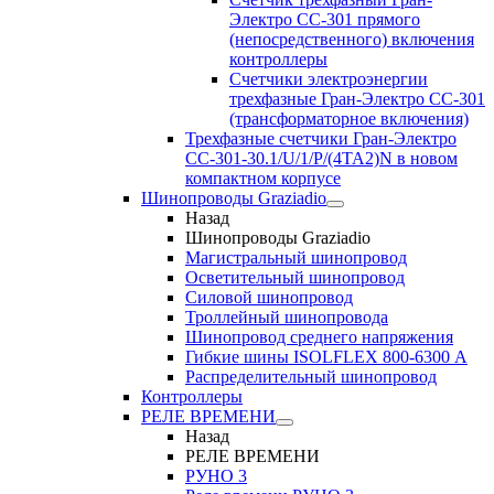
Электро CC-301 прямого
(непосредственного) включения
контроллеры
Счетчики электроэнергии
трехфазные Гран-Электро CC-301
(трансформаторное включения)
Трехфазные счетчики Гран-Электро
СС-301-30.1/U/1/P/(4TA2)N в новом
компактном корпусе
Шинопроводы Graziadio
Назад
Шинопроводы Graziadio
Магистральный шинопровод
Осветительный шинопровод
Силовой шинопровод
Троллейный шинопровода
Шинопровод среднего напряжения
Гибкие шины ISOLFLEX 800-6300 А
Распределительный шинопровод
Контроллеры
РЕЛЕ ВРЕМЕНИ
Назад
РЕЛЕ ВРЕМЕНИ
РУНО 3