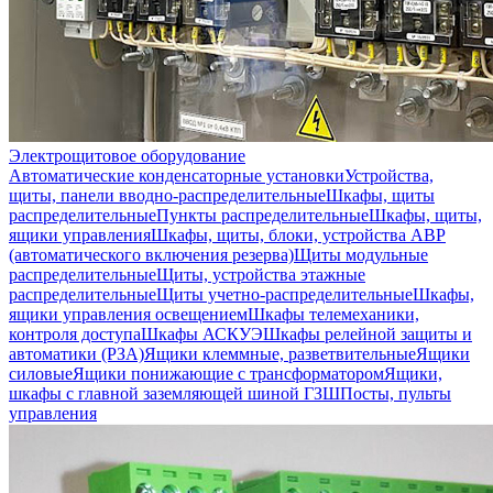
Электрощитовое оборудование
Автоматические конденсаторные установки
Устройства,
щиты, панели вводно-распределительные
Шкафы, щиты
распределительные
Пункты распределительные
Шкафы, щиты,
ящики управления
Шкафы, щиты, блоки, устройства АВР
(автоматического включения резерва)
Щиты модульные
распределительные
Щиты, устройства этажные
распределительные
Щиты учетно-распределительные
Шкафы,
ящики управления освещением
Шкафы телемеханики,
контроля доступа
Шкафы АСКУЭ
Шкафы релейной защиты и
автоматики (РЗА)
Ящики клеммные, разветвительные
Ящики
силовые
Ящики понижающие с трансформатором
Ящики,
шкафы с главной заземляющей шиной ГЗШ
Посты, пульты
управления