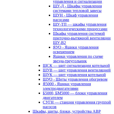
управления и сигнализации
ШУ-Д - Шкафы управления
системами тепловой завесы
ШУН - Шкаф управления
насосами
ШУ-ТП — шкафы управления
технологическими процессами
Шкафы управления системой
приточно-вытяжной вентиляции
ШУ-В2
ЯУО - Ящики управления
освещением
Ящики управления по схеме
звезда-треугольник
ЩСК — щит сигнализации котельной
ЩУВ — щит управления вентиляцией
ЩУК — щит управления котельной
ЩУО - Щиты управления обогревом
Я5000 - Ящики управления
электродвигателями
Б5000, БМ5000 — блоки управления
двигателем
СУГН — станция управления группой
насосов
Шкафы, щиты, блоки, устройства АВР