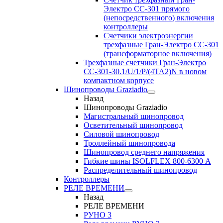
Электро CC-301 прямого
(непосредственного) включения
контроллеры
Счетчики электроэнергии
трехфазные Гран-Электро CC-301
(трансформаторное включения)
Трехфазные счетчики Гран-Электро
СС-301-30.1/U/1/P/(4TA2)N в новом
компактном корпусе
Шинопроводы Graziadio
Назад
Шинопроводы Graziadio
Магистральный шинопровод
Осветительный шинопровод
Силовой шинопровод
Троллейный шинопровода
Шинопровод среднего напряжения
Гибкие шины ISOLFLEX 800-6300 А
Распределительный шинопровод
Контроллеры
РЕЛЕ ВРЕМЕНИ
Назад
РЕЛЕ ВРЕМЕНИ
РУНО 3