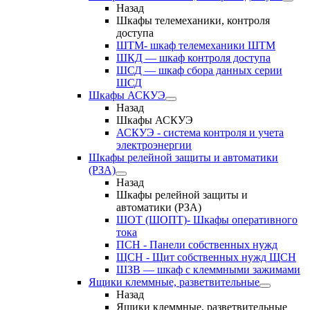
Назад
Шкафы телемеханики, контроля
доступа
ШТМ- шкаф телемеханики ШТМ
ШКД — шкаф контроля доступа
ШСД — шкаф сбора данных серии
ШСД
Шкафы АСКУЭ
Назад
Шкафы АСКУЭ
АСКУЭ - система контроля и учета
электроэнергии
Шкафы релейной защиты и автоматики
(РЗА)
Назад
Шкафы релейной защиты и
автоматики (РЗА)
ШОТ (ШОПТ)- Шкафы оперативного
тока
ПСН - Панели собственных нужд
ЩСН - Щит собственных нужд ЩСН
ШЗВ — шкаф с клеммными зажимами
Ящики клеммные, разветвительные
Назад
Ящики клеммные, разветвительные