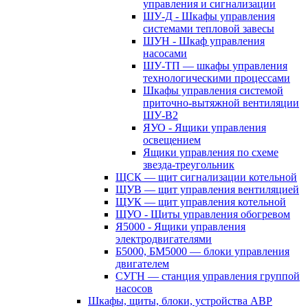
управления и сигнализации
ШУ-Д - Шкафы управления
системами тепловой завесы
ШУН - Шкаф управления
насосами
ШУ-ТП — шкафы управления
технологическими процессами
Шкафы управления системой
приточно-вытяжной вентиляции
ШУ-В2
ЯУО - Ящики управления
освещением
Ящики управления по схеме
звезда-треугольник
ЩСК — щит сигнализации котельной
ЩУВ — щит управления вентиляцией
ЩУК — щит управления котельной
ЩУО - Щиты управления обогревом
Я5000 - Ящики управления
электродвигателями
Б5000, БМ5000 — блоки управления
двигателем
СУГН — станция управления группой
насосов
Шкафы, щиты, блоки, устройства АВР