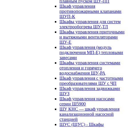
плавным пуском ШУ-ПП
Шкаф управления
противопожарными клапанами
ШУП-К
Шкафы управления для систем
электрообогрева ШУ-ТЛ
Шкафы управления приточными
и вытяжными вентиляторами
ШУ-Е
Шкаф управления (модуль
подключения МП-Е) тепловыми
завесами
Шкафы управления системами
отопления и горячего
водоснабжения ШУ-РА
Шкаф управления с частотными
преобразователями ШУ с ЧП
Шкаф управления задвижками
ШУЗ
Шкаф управления насосами
серии Ш5900
ШУ КНС — шкаф управления
канализационной насосной
станцией
ШУС (ЩУС) - Шкафы