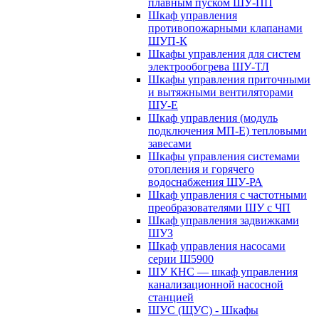
плавным пуском ШУ-ПП
Шкаф управления
противопожарными клапанами
ШУП-К
Шкафы управления для систем
электрообогрева ШУ-ТЛ
Шкафы управления приточными
и вытяжными вентиляторами
ШУ-Е
Шкаф управления (модуль
подключения МП-Е) тепловыми
завесами
Шкафы управления системами
отопления и горячего
водоснабжения ШУ-РА
Шкаф управления с частотными
преобразователями ШУ с ЧП
Шкаф управления задвижками
ШУЗ
Шкаф управления насосами
серии Ш5900
ШУ КНС — шкаф управления
канализационной насосной
станцией
ШУС (ЩУС) - Шкафы