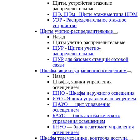
Щиты, устройства этажные
распределительные
ЩЭ, ЩЭм - Щиты этажные типа ЩЭМ
УЭР - Распределительное этажное
устройство
Щиты учетно-распределительные
Назад
Щиты учетно-распределительные
ЩУР - Щитки учетно-
распределительные
ЩУР для базовых станций сотовой
связи
Шкафы, ящики управления освещением
Назад
Шкафы, ящики управления
освещением
ШНО - Шкафы наружного освещения
ЯУО - Ящики управления освещением
ЩАУО — щит управления
освещением
БАУО — блок автоматического
управления освещением
БНУО — блок неавтомат. управления
освещением
Шкафы телемеханики, контроля доступа