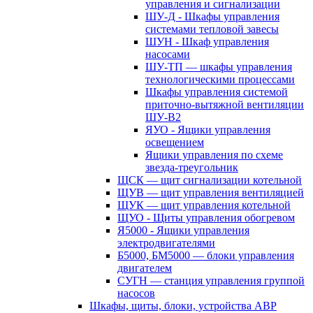
управления и сигнализации
ШУ-Д - Шкафы управления
системами тепловой завесы
ШУН - Шкаф управления
насосами
ШУ-ТП — шкафы управления
технологическими процессами
Шкафы управления системой
приточно-вытяжной вентиляции
ШУ-В2
ЯУО - Ящики управления
освещением
Ящики управления по схеме
звезда-треугольник
ЩСК — щит сигнализации котельной
ЩУВ — щит управления вентиляцией
ЩУК — щит управления котельной
ЩУО - Щиты управления обогревом
Я5000 - Ящики управления
электродвигателями
Б5000, БМ5000 — блоки управления
двигателем
СУГН — станция управления группой
насосов
Шкафы, щиты, блоки, устройства АВР