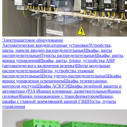
Электрощитовое оборудование
Автоматические конденсаторные установки
Устройства,
щиты, панели вводно-распределительные
Шкафы, щиты
распределительные
Пункты распределительные
Шкафы, щиты,
ящики управления
Шкафы, щиты, блоки, устройства АВР
(автоматического включения резерва)
Щиты модульные
распределительные
Щиты, устройства этажные
распределительные
Щиты учетно-распределительные
Шкафы,
ящики управления освещением
Шкафы телемеханики,
контроля доступа
Шкафы АСКУЭ
Шкафы релейной защиты и
автоматики (РЗА)
Ящики клеммные, разветвительные
Ящики
силовые
Ящики понижающие с трансформатором
Ящики,
шкафы с главной заземляющей шиной ГЗШ
Посты, пульты
управления