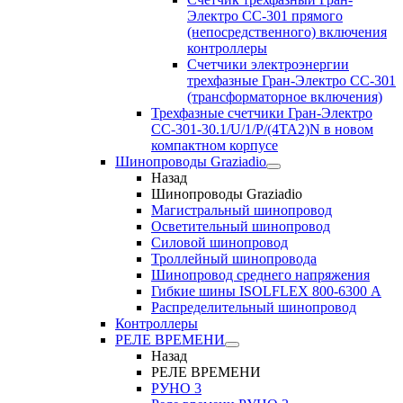
Электро CC-301 прямого
(непосредственного) включения
контроллеры
Счетчики электроэнергии
трехфазные Гран-Электро CC-301
(трансформаторное включения)
Трехфазные счетчики Гран-Электро
СС-301-30.1/U/1/P/(4TA2)N в новом
компактном корпусе
Шинопроводы Graziadio
Назад
Шинопроводы Graziadio
Магистральный шинопровод
Осветительный шинопровод
Силовой шинопровод
Троллейный шинопровода
Шинопровод среднего напряжения
Гибкие шины ISOLFLEX 800-6300 А
Распределительный шинопровод
Контроллеры
РЕЛЕ ВРЕМЕНИ
Назад
РЕЛЕ ВРЕМЕНИ
РУНО 3