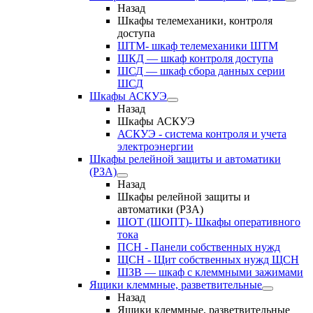
Назад
Шкафы телемеханики, контроля
доступа
ШТМ- шкаф телемеханики ШТМ
ШКД — шкаф контроля доступа
ШСД — шкаф сбора данных серии
ШСД
Шкафы АСКУЭ
Назад
Шкафы АСКУЭ
АСКУЭ - система контроля и учета
электроэнергии
Шкафы релейной защиты и автоматики
(РЗА)
Назад
Шкафы релейной защиты и
автоматики (РЗА)
ШОТ (ШОПТ)- Шкафы оперативного
тока
ПСН - Панели собственных нужд
ЩСН - Щит собственных нужд ЩСН
ШЗВ — шкаф с клеммными зажимами
Ящики клеммные, разветвительные
Назад
Ящики клеммные, разветвительные