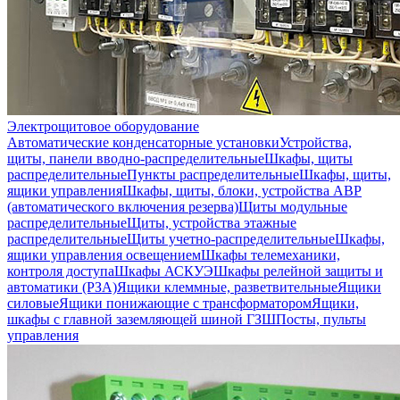
Электрощитовое оборудование
Автоматические конденсаторные установки
Устройства,
щиты, панели вводно-распределительные
Шкафы, щиты
распределительные
Пункты распределительные
Шкафы, щиты,
ящики управления
Шкафы, щиты, блоки, устройства АВР
(автоматического включения резерва)
Щиты модульные
распределительные
Щиты, устройства этажные
распределительные
Щиты учетно-распределительные
Шкафы,
ящики управления освещением
Шкафы телемеханики,
контроля доступа
Шкафы АСКУЭ
Шкафы релейной защиты и
автоматики (РЗА)
Ящики клеммные, разветвительные
Ящики
силовые
Ящики понижающие с трансформатором
Ящики,
шкафы с главной заземляющей шиной ГЗШ
Посты, пульты
управления