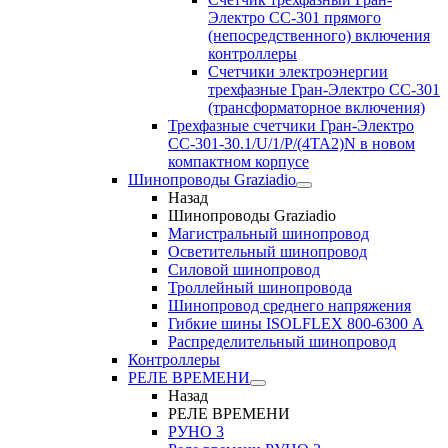
Электро CC-301 прямого
(непосредственного) включения
контроллеры
Счетчики электроэнергии
трехфазные Гран-Электро CC-301
(трансформаторное включения)
Трехфазные счетчики Гран-Электро
СС-301-30.1/U/1/P/(4TA2)N в новом
компактном корпусе
Шинопроводы Graziadio
Назад
Шинопроводы Graziadio
Магистральный шинопровод
Осветительный шинопровод
Силовой шинопровод
Троллейный шинопровода
Шинопровод среднего напряжения
Гибкие шины ISOLFLEX 800-6300 А
Распределительный шинопровод
Контроллеры
РЕЛЕ ВРЕМЕНИ
Назад
РЕЛЕ ВРЕМЕНИ
РУНО 3