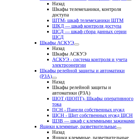
Назад
Шкафы телемеханики, контроля
доступа
ШТМ- шкаф телемеханики ШТМ
ШКД — шкаф контроля доступа
ШСД — шкаф сбора данных серии
ШСД
Шкафы АСКУЭ
Назад
Шкафы АСКУЭ
АСКУЭ - система контроля и учета
электроэнергии
Шкафы релейной защиты и автоматики
(РЗА)
Назад
Шкафы релейной защиты и
автоматики (РЗА)
ШОТ (ШОПТ)- Шкафы оперативного
тока
ПСН - Панели собственных нужд
ЩСН - Щит собственных нужд ЩСН
ШЗВ — шкаф с клеммными зажимами
Ящики клеммные, разветвительные
Назад
Ящики клеммные, разветвительные