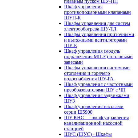
плавным пуском ШУ-ПП
Шкаф управления
противопожарными клапанами
ШУП-К
Шкафы управления для систем
электрообогрева ШУ-ТЛ
Шкафы управления приточными
и вытяжными вентиляторами
ШУ-Е
Шкаф управления (модуль
подключения МП-Е) тепловыми
завесами
Шкафы управления системами
отопления и горячего
водоснабжения ШУ-РА
Шкаф управления с частотными
преобразователями ШУ с ЧП
Шкаф управления задвижками
ШУЗ
Шкаф управления насосами
серии Ш5900
ШУ КНС — шкаф управления
канализационной насосной
станцией
ШУС (ЩУС) - Шкафы