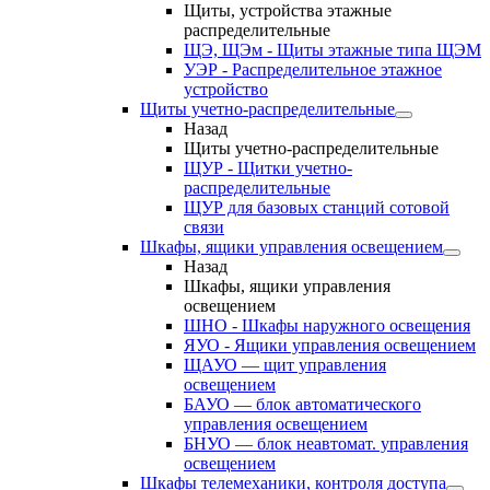
Щиты, устройства этажные
распределительные
ЩЭ, ЩЭм - Щиты этажные типа ЩЭМ
УЭР - Распределительное этажное
устройство
Щиты учетно-распределительные
Назад
Щиты учетно-распределительные
ЩУР - Щитки учетно-
распределительные
ЩУР для базовых станций сотовой
связи
Шкафы, ящики управления освещением
Назад
Шкафы, ящики управления
освещением
ШНО - Шкафы наружного освещения
ЯУО - Ящики управления освещением
ЩАУО — щит управления
освещением
БАУО — блок автоматического
управления освещением
БНУО — блок неавтомат. управления
освещением
Шкафы телемеханики, контроля доступа