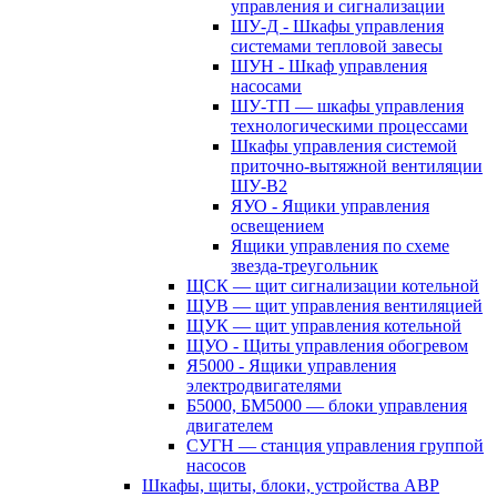
управления и сигнализации
ШУ-Д - Шкафы управления
системами тепловой завесы
ШУН - Шкаф управления
насосами
ШУ-ТП — шкафы управления
технологическими процессами
Шкафы управления системой
приточно-вытяжной вентиляции
ШУ-В2
ЯУО - Ящики управления
освещением
Ящики управления по схеме
звезда-треугольник
ЩСК — щит сигнализации котельной
ЩУВ — щит управления вентиляцией
ЩУК — щит управления котельной
ЩУО - Щиты управления обогревом
Я5000 - Ящики управления
электродвигателями
Б5000, БМ5000 — блоки управления
двигателем
СУГН — станция управления группой
насосов
Шкафы, щиты, блоки, устройства АВР