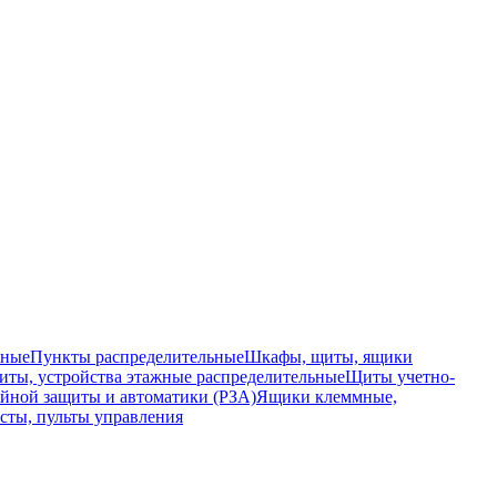
ьные
Пункты распределительные
Шкафы, щиты, ящики
ты, устройства этажные распределительные
Щиты учетно-
йной защиты и автоматики (РЗА)
Ящики клеммные,
сты, пульты управления