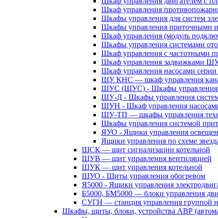
Шкаф управления двигателем с 
Шкаф управления противопожар
Шкафы управления для систем эл
Шкафы управления приточными 
Шкаф управления (модуль подклю
Шкафы управления системами ото
Шкаф управления с частотными п
Шкаф управления задвижками Ш
Шкаф управления насосами сери
ШУ КНС — шкаф управления кана
ШУС (ЩУС) - Шкафы управления 
ШУ-Д - Шкафы управления систем
ШУН - Шкаф управления насосам
ШУ-ТП — шкафы управления техн
Шкафы управления системой при
ЯУО - Ящики управления освеще
Ящики управления по схеме звезд
ЩСК — щит сигнализации котельной
ЩУВ — щит управления вентиляцией
ЩУК — щит управления котельной
ЩУО - Щиты управления обогревом
Я5000 - Ящики управления электродвиг
Б5000, БМ5000 — блоки управления дв
СУГН — станция управления группой н
Шкафы, щиты, блоки, устройства АВР (автома