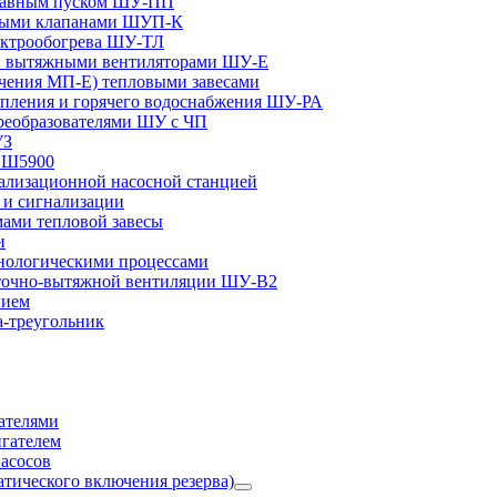
плавным пуском ШУ-ПП
ными клапанами ШУП-К
ектрообогрева ШУ-ТЛ
и вытяжными вентиляторами ШУ-Е
чения МП-Е) тепловыми завесами
пления и горячего водоснабжения ШУ-РА
реобразователями ШУ с ЧП
УЗ
и Ш5900
лизационной насосной станцией
и сигнализации
ами тепловой завесы
и
ологическими процессами
точно-вытяжной вентиляции ШУ-В2
нием
а-треугольник
ателями
игателем
асосов
тического включения резерва)