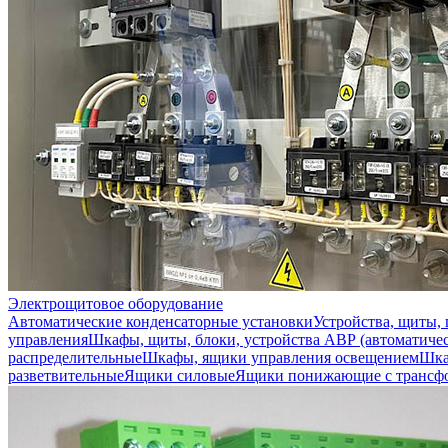
Электрощитовое оборудование
Автоматические конденсаторные установки
Устройства, щиты,
управления
Шкафы, щиты, блоки, устройства АВР (автоматичес
распределительные
Шкафы, ящики управления освещением
Шка
разветвительные
Ящики силовые
Ящики понижающие с трансф