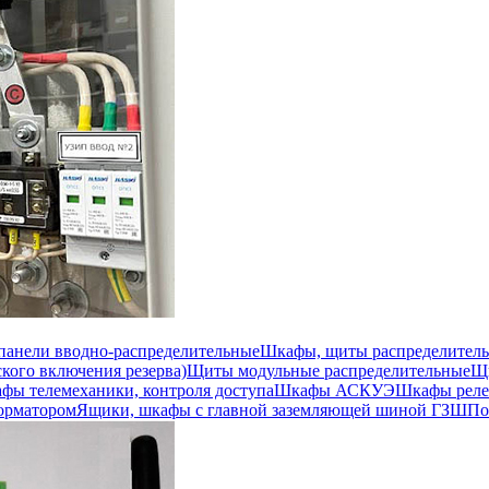
 панели вводно-распределительные
Шкафы, щиты распределител
кого включения резерва)
Щиты модульные распределительные
Щи
фы телемеханики, контроля доступа
Шкафы АСКУЭ
Шкафы реле
орматором
Ящики, шкафы с главной заземляющей шиной ГЗШ
По