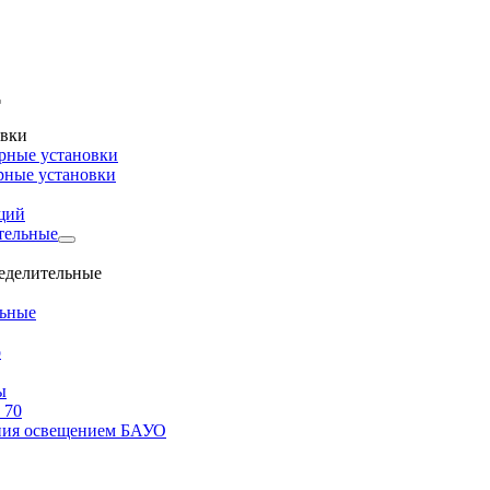
овки
рные установки
рные установки
щий
тельные
ределительные
льные
о
ы
 70
ения освещением БАУО