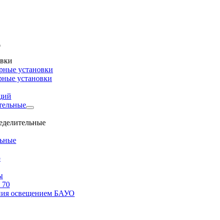
овки
рные установки
рные установки
щий
тельные
ределительные
льные
о
ы
 70
ения освещением БАУО