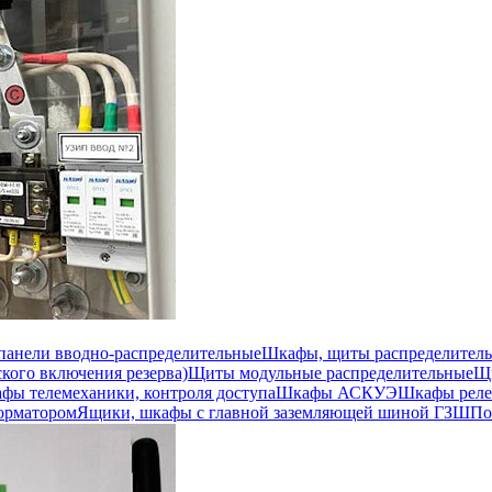
 панели вводно-распределительные
Шкафы, щиты распределител
кого включения резерва)
Щиты модульные распределительные
Щи
фы телемеханики, контроля доступа
Шкафы АСКУЭ
Шкафы реле
орматором
Ящики, шкафы с главной заземляющей шиной ГЗШ
По