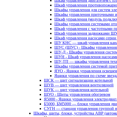
Шкаф управления двигателем с 
Шкаф управления противопожар
Шкафы управления для систем эл
Шкафы управления приточными 
Шкаф управления (модуль подклю
Шкафы управления системами ото
Шкаф управления с частотными п
Шкаф управления задвижками Ш
Шкаф управления насосами сери
ШУ КНС — шкаф управления кана
ШУС (ЩУС) - Шкафы управления 
ШУ-Д - Шкафы управления систем
ШУН - Шкаф управления насосам
ШУ-ТП — шкафы управления техн
Шкафы управления системой при
ЯУО - Ящики управления освеще
Ящики управления по схеме звезд
ЩСК — щит сигнализации котельной
ЩУВ — щит управления вентиляцией
ЩУК — щит управления котельной
ЩУО - Щиты управления обогревом
Я5000 - Ящики управления электродвиг
Б5000, БМ5000 — блоки управления дв
СУГН — станция управления группой н
Шкафы, щиты, блоки, устройства АВР (автома