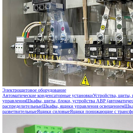
Электрощитовое оборудование
Автоматические конденсаторные установки
Устройства, щиты,
управления
Шкафы, щиты, блоки, устройства АВР (автоматичес
распределительные
Шкафы, ящики управления освещением
Шка
разветвительные
Ящики силовые
Ящики понижающие с трансф