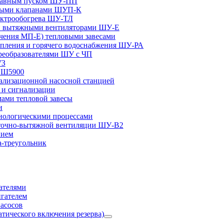
плавным пуском ШУ-ПП
ными клапанами ШУП-К
ектрообогрева ШУ-ТЛ
и вытяжными вентиляторами ШУ-Е
чения МП-Е) тепловыми завесами
пления и горячего водоснабжения ШУ-РА
реобразователями ШУ с ЧП
УЗ
и Ш5900
лизационной насосной станцией
и сигнализации
ами тепловой завесы
и
ологическими процессами
точно-вытяжной вентиляции ШУ-В2
нием
а-треугольник
ателями
игателем
асосов
тического включения резерва)