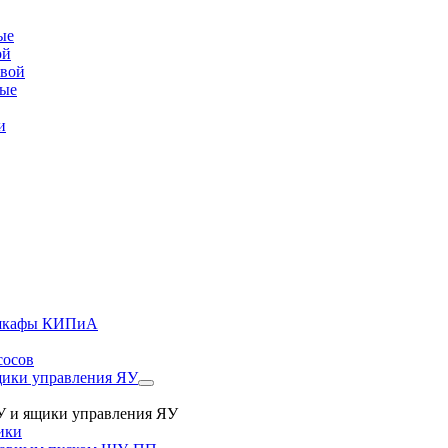
ые
ой
овой
вые
и
, шкафы КИПиА
сосов
ики управления ЯУ
 и ящики управления ЯУ
ики