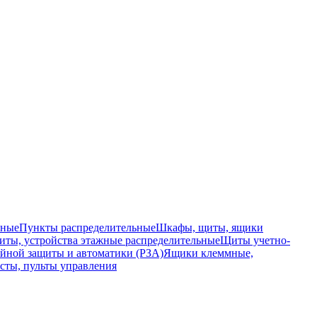
ьные
Пункты распределительные
Шкафы, щиты, ящики
ты, устройства этажные распределительные
Щиты учетно-
йной защиты и автоматики (РЗА)
Ящики клеммные,
сты, пульты управления