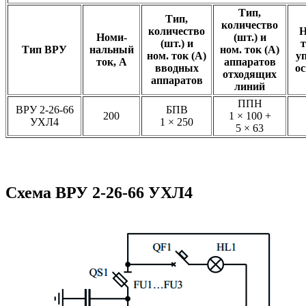
Тип,
Тип,
количество
количество
Н
Номи-
(шт.) и
(шт.) и
т
Тип ВРУ
нальный
ном. ток (А)
ном. ток (А)
у
ток, А
аппаратов
вводных
о
отходящих
аппаратов
линий
ППН
ВРУ 2-26-66
БПВ
200
1 × 100 +
УХЛ4
1 × 250
5 × 63
Схема ВРУ 2-26-66 УХЛ4