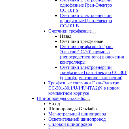
однофазные Гран-Электро
СС-101 S
Счетчики электроэнергии
однофазные Гран-Электро
СС-101 B
Счетчики трехфазные
Назад
Счетчики трехфазные
Счетчик трехфазный Гран-
Электро CC-301 прямого
(непосредственного) включения
контроллеры
Счетчики электроэнергии
трехфазные Гран-Электро CC-301
(трансформаторное включения)
Трехфазные счетчики Гран-Электро
СС-301-30.1/U/1/P/(4TA2)N в новом
компактном корпусе
Шинопроводы Graziadio
Назад
Шинопроводы Graziadio
Магистральный шинопровод
Осветительный шинопровод
Силовой шинопровод