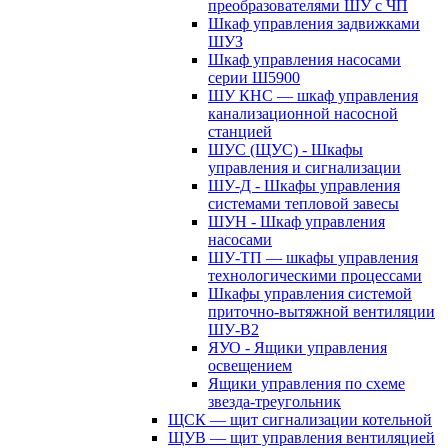
преобразователями ШУ с ЧП
Шкаф управления задвижками
ШУЗ
Шкаф управления насосами
серии Ш5900
ШУ КНС — шкаф управления
канализационной насосной
станцией
ШУС (ЩУС) - Шкафы
управления и сигнализации
ШУ-Д - Шкафы управления
системами тепловой завесы
ШУН - Шкаф управления
насосами
ШУ-ТП — шкафы управления
технологическими процессами
Шкафы управления системой
приточно-вытяжной вентиляции
ШУ-В2
ЯУО - Ящики управления
освещением
Ящики управления по схеме
звезда-треугольник
ЩСК — щит сигнализации котельной
ЩУВ — щит управления вентиляцией