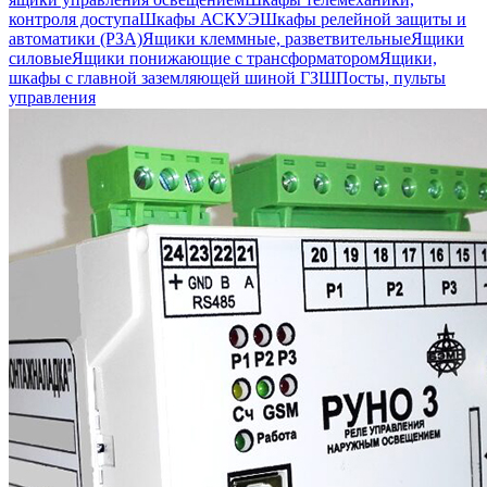
контроля доступа
Шкафы АСКУЭ
Шкафы релейной защиты и
автоматики (РЗА)
Ящики клеммные, разветвительные
Ящики
силовые
Ящики понижающие с трансформатором
Ящики,
шкафы с главной заземляющей шиной ГЗШ
Посты, пульты
управления