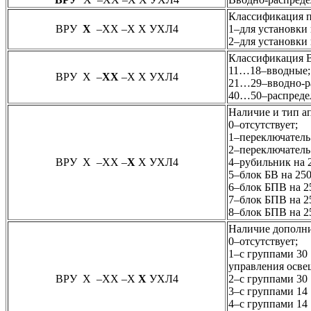
Классификация п
ВРУ
Х
–ХХ –Х Х УХЛ4
1–для установки
2–для установки
Классификация 
11…18–вводные;
ВРУ Х –
ХХ
–Х Х УХЛ4
21…29–вводно-р
40…50–распреде
Наличие и тип ап
0–отсутствует;
1–переключатель
2–переключатель
ВРУ Х –ХХ –
Х
Х УХЛ4
4–рубильник на 
5–блок БВ на 250
6–блок БПВ на 2
7–блок БПВ на 2
8–блок БПВ на 2
Наличие дополни
0–отсутствует;
1–с группами 30
управления осве
ВРУ Х –ХХ –Х
Х
УХЛ4
2–с группами 30
3–с группами 14
4–с группами 14