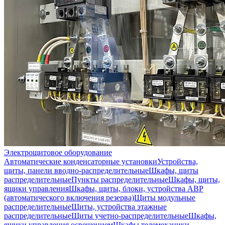
Электрощитовое оборудование
Автоматические конденсаторные установки
Устройства,
щиты, панели вводно-распределительные
Шкафы, щиты
распределительные
Пункты распределительные
Шкафы, щиты,
ящики управления
Шкафы, щиты, блоки, устройства АВР
(автоматического включения резерва)
Щиты модульные
распределительные
Щиты, устройства этажные
распределительные
Щиты учетно-распределительные
Шкафы,
ящики управления освещением
Шкафы телемеханики,