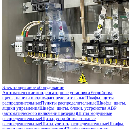
Электрощитовое оборудование
Автоматические конденсаторные установки
Устройства,
щиты, панели вводно-распределительные
Шкафы, щиты
распределительные
Пункты распределительные
Шкафы, щиты,
ящики управления
Шкафы, щиты, блоки, устройства АВР
(автоматического включения резерва)
Щиты модульные
распределительные
Щиты, устройства этажные
распределительные
Щиты учетно-распределительные
Шкафы,
ящики управления освещением
Шкафы телемеханики,