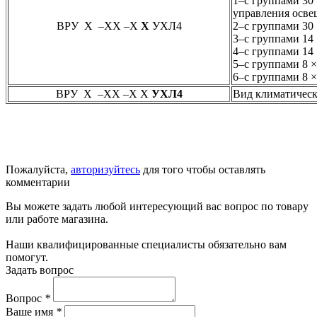
1–с группами 30
управления осве
ВРУ Х –ХХ –Х
Х
УХЛ4
2–с группами 30
3–с группами 14
4–с группами 14
5–с группами 8 
6–с группами 8 
ВРУ Х –ХХ –Х Х
УХЛ4
Вид климатическ
Пожалуйста,
авторизуйтесь
для того чтобы оставлять
комментарии
Вы можете задать любой интересующий вас вопрос по товару
или работе магазина.
Наши квалифицированные специалисты обязательно вам
помогут.
Задать вопрос
Вопрос
*
Ваше имя
*