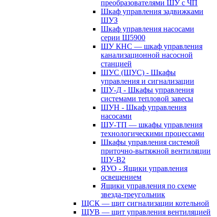
преобразователями ШУ с ЧП
Шкаф управления задвижками
ШУЗ
Шкаф управления насосами
серии Ш5900
ШУ КНС — шкаф управления
канализационной насосной
станцией
ШУС (ЩУС) - Шкафы
управления и сигнализации
ШУ-Д - Шкафы управления
системами тепловой завесы
ШУН - Шкаф управления
насосами
ШУ-ТП — шкафы управления
технологическими процессами
Шкафы управления системой
приточно-вытяжной вентиляции
ШУ-В2
ЯУО - Ящики управления
освещением
Ящики управления по схеме
звезда-треугольник
ЩСК — щит сигнализации котельной
ЩУВ — щит управления вентиляцией