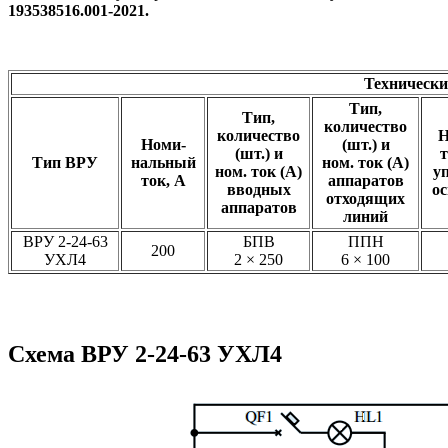
193538516.001-2021.
Технически
Тип,
Тип,
количество
количество
Н
Номи-
(шт.) и
(шт.) и
т
Тип ВРУ
нальный
ном. ток (А)
ном. ток (А)
у
ток, А
аппаратов
вводных
о
отходящих
аппаратов
линий
ВРУ 2-24-63
БПВ
ППН
200
УХЛ4
2 × 250
6 × 100
Схема ВРУ 2-24-63 УХЛ4