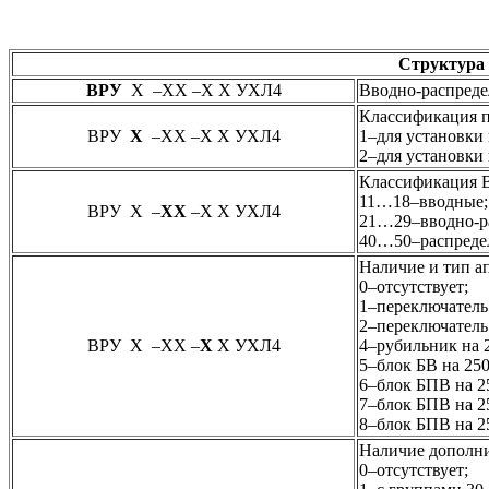
Структура 
ВРУ
Х –ХХ –Х Х УХЛ4
Вводно-распреде
Классификация п
ВРУ
Х
–ХХ –Х Х УХЛ4
1–для установки
2–для установки
Классификация 
11…18–вводные;
ВРУ Х –
ХХ
–Х Х УХЛ4
21…29–вводно-р
40…50–распреде
Наличие и тип ап
0–отсутствует;
1–переключатель
2–переключатель
ВРУ Х –ХХ –
Х
Х УХЛ4
4–рубильник на 
5–блок БВ на 250
6–блок БПВ на 2
7–блок БПВ на 2
8–блок БПВ на 2
Наличие дополни
0–отсутствует;