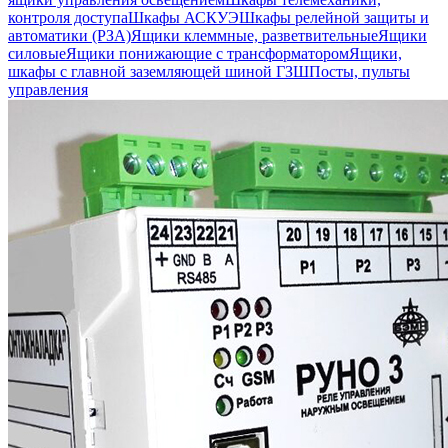
контроля доступа
Шкафы АСКУЭ
Шкафы релейной защиты и
автоматики (РЗА)
Ящики клеммные, разветвительные
Ящики
силовые
Ящики понижающие с трансформатором
Ящики,
шкафы с главной заземляющей шиной ГЗШ
Посты, пульты
управления