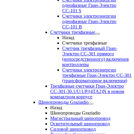
однофазные Гран-Электро
СС-101 S
Счетчики электроэнергии
однофазные Гран-Электро
СС-101 B
Счетчики трехфазные
Назад
Счетчики трехфазные
Счетчик трехфазный Гран-
Электро CC-301 прямого
(непосредственного) включения
контроллеры
Счетчики электроэнергии
трехфазные Гран-Электро CC-301
(трансформаторное включения)
Трехфазные счетчики Гран-Электро
СС-301-30.1/U/1/P/(4TA2)N в новом
компактном корпусе
Шинопроводы Graziadio
Назад
Шинопроводы Graziadio
Магистральный шинопровод
Осветительный шинопровод
Силовой шинопровод