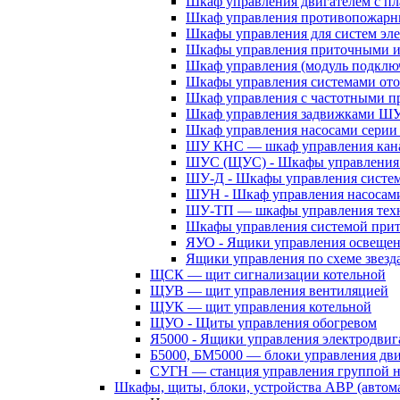
Шкаф управления двигателем с 
Шкаф управления противопожар
Шкафы управления для систем эл
Шкафы управления приточными 
Шкаф управления (модуль подклю
Шкафы управления системами ото
Шкаф управления с частотными п
Шкаф управления задвижками Ш
Шкаф управления насосами сери
ШУ КНС — шкаф управления кана
ШУС (ЩУС) - Шкафы управления 
ШУ-Д - Шкафы управления систем
ШУН - Шкаф управления насосам
ШУ-ТП — шкафы управления техн
Шкафы управления системой при
ЯУО - Ящики управления освеще
Ящики управления по схеме звезд
ЩСК — щит сигнализации котельной
ЩУВ — щит управления вентиляцией
ЩУК — щит управления котельной
ЩУО - Щиты управления обогревом
Я5000 - Ящики управления электродвиг
Б5000, БМ5000 — блоки управления дв
СУГН — станция управления группой н
Шкафы, щиты, блоки, устройства АВР (автома