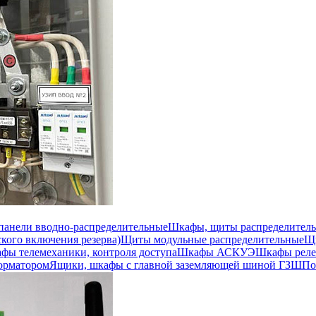
 панели вводно-распределительные
Шкафы, щиты распределител
кого включения резерва)
Щиты модульные распределительные
Щи
фы телемеханики, контроля доступа
Шкафы АСКУЭ
Шкафы реле
орматором
Ящики, шкафы с главной заземляющей шиной ГЗШ
По