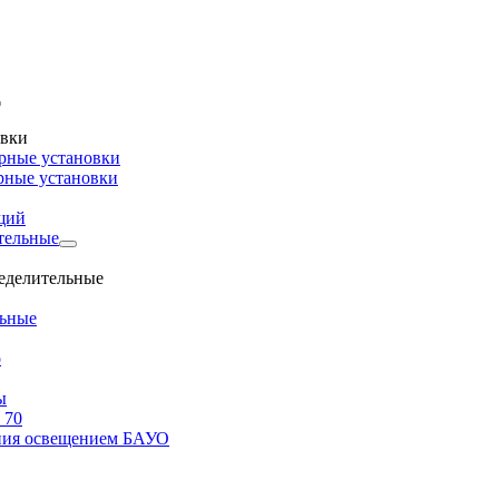
овки
рные установки
рные установки
щий
тельные
ределительные
льные
о
ы
 70
ения освещением БАУО