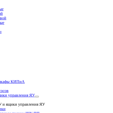
ые
ой
овой
вые
и
, шкафы КИПиА
сосов
ики управления ЯУ
 и ящики управления ЯУ
ики