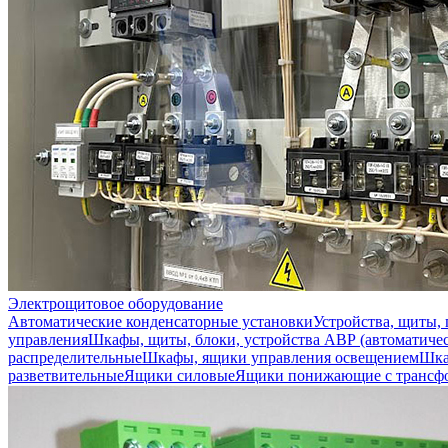
Электрощитовое оборудование
Автоматические конденсаторные установки
Устройства, щиты,
управления
Шкафы, щиты, блоки, устройства АВР (автоматичес
распределительные
Шкафы, ящики управления освещением
Шка
разветвительные
Ящики силовые
Ящики понижающие с трансф