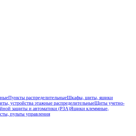
ьные
Пункты распределительные
Шкафы, щиты, ящики
ты, устройства этажные распределительные
Щиты учетно-
йной защиты и автоматики (РЗА)
Ящики клеммные,
сты, пульты управления