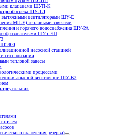
плавным пуском ШУ-ПП
ными клапанами ШУП-К
ектрообогрева ШУ-ТЛ
и вытяжными вентиляторами ШУ-Е
чения МП-Е) тепловыми завесами
пления и горячего водоснабжения ШУ-РА
реобразователями ШУ с ЧП
УЗ
и Ш5900
лизационной насосной станцией
и сигнализации
ами тепловой завесы
и
ологическими процессами
точно-вытяжной вентиляции ШУ-В2
нием
а-треугольник
ателями
игателем
асосов
тического включения резерва)