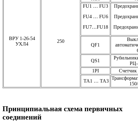
FU1 … FU3
Предохран
FU4 … FU6
Предохран
FU7…FU18
Предохран
ВРУ 1-26-54
Выкл
250
УХЛ4
QF1
автоматич
Рубильник
QS1
РЦ-
1PI
Счетчик
Трансформат
TA1 … TA3
150/
Принципиальная схема первичных
соединений