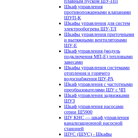
плавным пуском ШУ-ПП
Шкаф управления
противопожарными клапанами
ШУП-К
Шкафы управления для систем
электрообогрева ШУ-ТЛ
Шкафы управления приточными
и вытяжными вентиляторами
ШУ-Е
Шкаф управления (модуль
подключения МП-Е) тепловыми
завесами
Шкафы управления системами
отопления и горячего
водоснабжения ШУ-РА
Шкаф управления с частотными
преобразователями ШУ с ЧП
Шкаф управления задвижками
ШУЗ
Шкаф управления насосами
серии Ш5900
ШУ КНС — шкаф управления
канализационной насосной
станцией
ШУС (ЩУС) - Шкафы