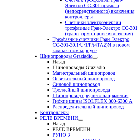
Электро CC-301 прямого
(непосредственного) включения
контроллеры
Счетчики электроэнергии
трехфазные Гран-Электро CC-301
(трансформаторное включения)
Трехфазные счетчики Гран-Электро
СС-301-30.1/U/1/P/(4TA2)N в новом
компактном корпусе
Шинопроводы Graziadio
Назад
Шинопроводы Graziadio
Магистральный шинопровод
Осветительный шинопровод
Силовой шинопровод
Троллейный шинопровода
Шинопровод среднего напряжения
Гибкие шины ISOLFLEX 800-6300 А
Распределительный шинопровод
Контроллеры
РЕЛЕ ВРЕМЕНИ
Назад
РЕЛЕ ВРЕМЕНИ
РУНО 3