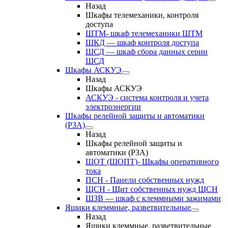
Назад
Шкафы телемеханики, контроля
доступа
ШТМ- шкаф телемеханики ШТМ
ШКД — шкаф контроля доступа
ШСД — шкаф сбора данных серии
ШСД
Шкафы АСКУЭ
Назад
Шкафы АСКУЭ
АСКУЭ - система контроля и учета
электроэнергии
Шкафы релейной защиты и автоматики
(РЗА)
Назад
Шкафы релейной защиты и
автоматики (РЗА)
ШОТ (ШОПТ)- Шкафы оперативного
тока
ПСН - Панели собственных нужд
ЩСН - Щит собственных нужд ЩСН
ШЗВ — шкаф с клеммными зажимами
Ящики клеммные, разветвительные
Назад
Ящики клеммные, разветвительные