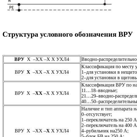
Структура условного обозначения ВРУ
ВРУ
Х –ХХ –Х Х УХЛ4
Вводно-распределительно
Классификация по месту 
ВРУ
Х
–ХХ –Х Х УХЛ4
1–для установки в нещит
2–для установки в щитов
Классификация ВРУ по н
11…18–вводные;
ВРУ Х –
ХХ
–Х Х УХЛ4
21…29–вводно-распредел
40…50–распределительны
Наличие и тип аппарата н
0–отсутствует;
1–переключатель на 250 А
2–переключатель на 400 А
ВРУ Х –ХХ –
Х
Х УХЛ4
4–рубильник на250 А;
5–блок БВ на 250 А;