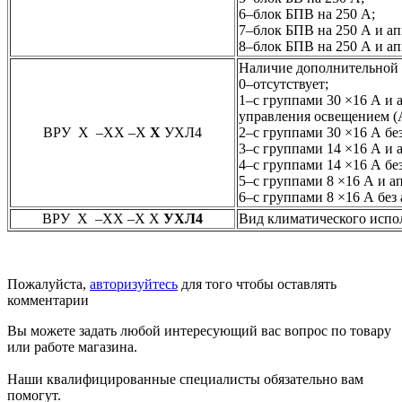
6–блок БПВ на 250 А;
7–блок БПВ на 250 А и ап
8–блок БПВ на 250 А и а
Наличие дополнительной 
0–отсутствует;
1–с группами 30 ×16 А и 
управления освещением (
ВРУ Х –ХХ –Х
Х
УХЛ4
2–с группами 30 ×16 А бе
3–с группами 14 ×16 А и
4–с группами 14 ×16 А бе
5–с группами 8 ×16 А и 
6–с группами 8 ×16 А бе
ВРУ Х –ХХ –Х Х
УХЛ4
Вид климатического испо
Пожалуйста,
авторизуйтесь
для того чтобы оставлять
комментарии
Вы можете задать любой интересующий вас вопрос по товару
или работе магазина.
Наши квалифицированные специалисты обязательно вам
помогут.