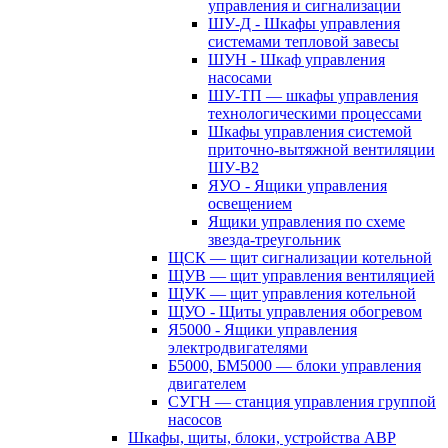
управления и сигнализации
ШУ-Д - Шкафы управления
системами тепловой завесы
ШУН - Шкаф управления
насосами
ШУ-ТП — шкафы управления
технологическими процессами
Шкафы управления системой
приточно-вытяжной вентиляции
ШУ-В2
ЯУО - Ящики управления
освещением
Ящики управления по схеме
звезда-треугольник
ЩСК — щит сигнализации котельной
ЩУВ — щит управления вентиляцией
ЩУК — щит управления котельной
ЩУО - Щиты управления обогревом
Я5000 - Ящики управления
электродвигателями
Б5000, БМ5000 — блоки управления
двигателем
СУГН — станция управления группой
насосов
Шкафы, щиты, блоки, устройства АВР