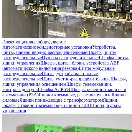
Электрощитовое оборудование
Автоматические конденсаторные установки
Устройства,
щиты, панели вводно-распределительные
Шкафы, щиты
распределительные
Пункты распределительные
Шкафы, щиты,
ящики управления
Шкафы, щиты, блоки, устройства АВР
(автоматического включения резерва)
Щиты модульные
распределительные
Щиты, устройства этажные
распределительные
Щиты учетно-распределительные
Шкафы,
ящики управления освещением
Шкафы телемеханики,
контроля доступа
Шкафы АСКУЭ
Шкафы релейной защиты и
автоматики (РЗА)
Ящики клеммные, разветвительные
Ящики
силовые
Ящики понижающие с трансформатором
Ящики,
шкафы с главной заземляющей шиной ГЗШ
Посты, пульты
управления