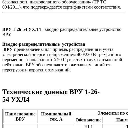
безопасности низковольтного оборудования» (ТР ТС
004/2011), что подтверждается сертификатами соответствия.
ВРУ 1-26-54
УХЛ4
- вводно-распределительные устройство
ВРУ.
Вводно-распределительные устройства
ВРУ
предназначены для приема, распределения и учета
электрической энергии напряжением 400/230 В трехфазного
переменного тока частотой 50 Гц в сетях с глухозаземленной
нейтралью. ВРУ обеспечивают также защиту линий от
перегрузок и коротких замыканий.
Технические данные ВРУ 1-26-
54 УХЛ4
Элементы по 
Наименование
Номинальный
ВРУ
ток, А
Обозначение
Наим
HL1
Л