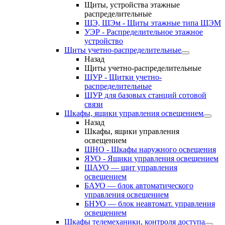
Щиты, устройства этажные
распределительные
ЩЭ, ЩЭм - Щиты этажные типа ЩЭМ
УЭР - Распределительное этажное
устройство
Щиты учетно-распределительные
Назад
Щиты учетно-распределительные
ЩУР - Щитки учетно-
распределительные
ЩУР для базовых станций сотовой
связи
Шкафы, ящики управления освещением
Назад
Шкафы, ящики управления
освещением
ШНО - Шкафы наружного освещения
ЯУО - Ящики управления освещением
ЩАУО — щит управления
освещением
БАУО — блок автоматического
управления освещением
БНУО — блок неавтомат. управления
освещением
Шкафы телемеханики, контроля доступа