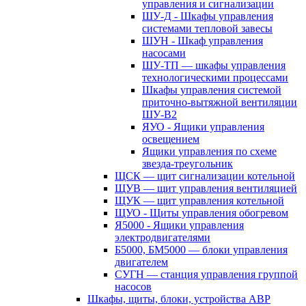
управления и сигнализации
ШУ-Д - Шкафы управления
системами тепловой завесы
ШУН - Шкаф управления
насосами
ШУ-ТП — шкафы управления
технологическими процессами
Шкафы управления системой
приточно-вытяжной вентиляции
ШУ-В2
ЯУО - Ящики управления
освещением
Ящики управления по схеме
звезда-треугольник
ЩСК — щит сигнализации котельной
ЩУВ — щит управления вентиляцией
ЩУК — щит управления котельной
ЩУО - Щиты управления обогревом
Я5000 - Ящики управления
электродвигателями
Б5000, БМ5000 — блоки управления
двигателем
СУГН — станция управления группой
насосов
Шкафы, щиты, блоки, устройства АВР