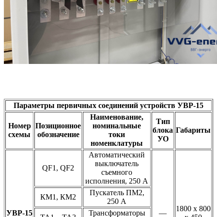
Параметры первичных соединений устройств УВР-15
Наименование,
Тип
Номер
Позиционное
номинальные
блока
Габариты
схемы
обозначение
токи
УО
номенклатуры
Автоматический
выключатель
QF1, QF2
съемного
исполнения, 250 А
Пускатель ПМ2,
КМ1, КМ2
250 А
1800 x 800
УВР-15
Трансформаторы
—