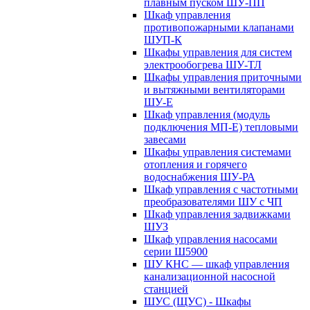
плавным пуском ШУ-ПП
Шкаф управления
противопожарными клапанами
ШУП-К
Шкафы управления для систем
электрообогрева ШУ-ТЛ
Шкафы управления приточными
и вытяжными вентиляторами
ШУ-Е
Шкаф управления (модуль
подключения МП-Е) тепловыми
завесами
Шкафы управления системами
отопления и горячего
водоснабжения ШУ-РА
Шкаф управления с частотными
преобразователями ШУ с ЧП
Шкаф управления задвижками
ШУЗ
Шкаф управления насосами
серии Ш5900
ШУ КНС — шкаф управления
канализационной насосной
станцией
ШУС (ЩУС) - Шкафы