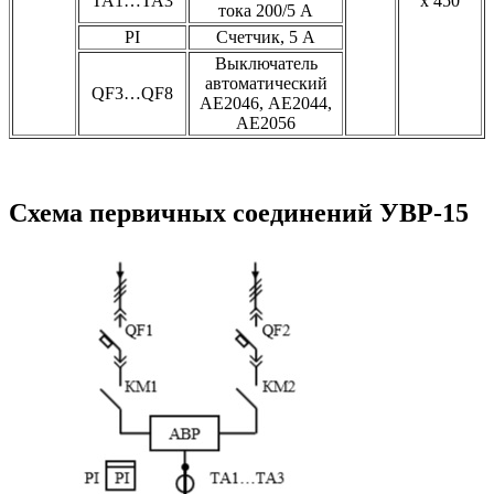
ТА1…ТА3
x 450
тока 200/5 А
PI
Счетчик, 5 А
Выключатель
автоматический
QF3…QF8
АЕ2046, АЕ2044,
АЕ2056
Схема первичных соединений УВР-15