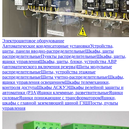
Электрощитовое оборудование
Автоматические конденсаторные установки
Устройства,
щиты, панели вводно-распределительные
Шкафы, щиты
распределительные
Пункты распределительные
Шкафы, щиты,
ящики управления
Шкафы, щиты, блоки, устройства АВР
(автоматического включения резерва)
Щиты модульные
распределительные
Щиты, устройства этажные
распределительные
Щиты учетно-распределительные
Шкафы,
ящики управления освещением
Шкафы телемеханики,
контроля доступа
Шкафы АСКУЭ
Шкафы релейной защиты и
автоматики (РЗА)
Ящики клеммные, разветвительные
Ящики
силовые
Ящики понижающие с трансформатором
Ящики,
шкафы с главной заземляющей шиной ГЗШ
Посты, пульты
управления