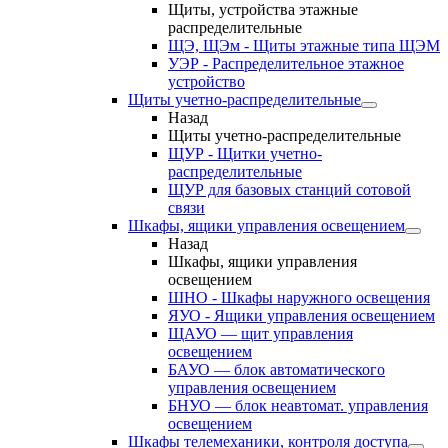
Щиты, устройства этажные
распределительные
ЩЭ, ЩЭм - Щиты этажные типа ЩЭМ
УЭР - Распределительное этажное
устройство
Щиты учетно-распределительные
Назад
Щиты учетно-распределительные
ЩУР - Щитки учетно-
распределительные
ЩУР для базовых станций сотовой
связи
Шкафы, ящики управления освещением
Назад
Шкафы, ящики управления
освещением
ШНО - Шкафы наружного освещения
ЯУО - Ящики управления освещением
ЩАУО — щит управления
освещением
БАУО — блок автоматического
управления освещением
БНУО — блок неавтомат. управления
освещением
Шкафы телемеханики, контроля доступа