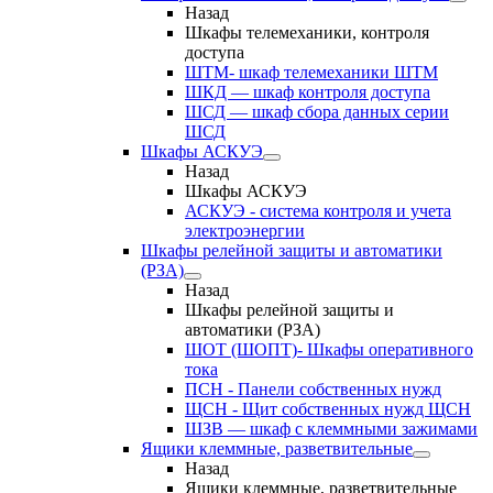
Назад
Шкафы телемеханики, контроля
доступа
ШТМ- шкаф телемеханики ШТМ
ШКД — шкаф контроля доступа
ШСД — шкаф сбора данных серии
ШСД
Шкафы АСКУЭ
Назад
Шкафы АСКУЭ
АСКУЭ - система контроля и учета
электроэнергии
Шкафы релейной защиты и автоматики
(РЗА)
Назад
Шкафы релейной защиты и
автоматики (РЗА)
ШОТ (ШОПТ)- Шкафы оперативного
тока
ПСН - Панели собственных нужд
ЩСН - Щит собственных нужд ЩСН
ШЗВ — шкаф с клеммными зажимами
Ящики клеммные, разветвительные
Назад
Ящики клеммные, разветвительные