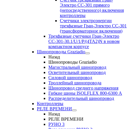
Электро CC-301 прямого
(непосредственного) включения
контроллеры
Счетчики электроэнергии
трехфазные Гран-Электро CC-301
(трансформаторное включения)
Трехфазные счетчики Гран-Электро
СС-301-30.1/U/1/P/(4TA2)N в новом
компактном корпусе
Шинопроводы Graziadio
Назад
Шинопроводы Graziadio
Магистральный шинопровод
Осветительный шинопровод
Силовой шинопровод
Троллейный шинопровода
Шинопровод среднего напряжения
Гибкие шины ISOLFLEX 800-6300 А
Распределительный шинопровод
Контроллеры
РЕЛЕ ВРЕМЕНИ
Назад
РЕЛЕ ВРЕМЕНИ
РУНО 3