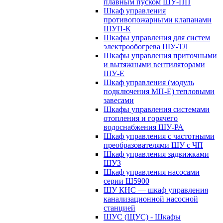
плавным пуском ШУ-ПП
Шкаф управления
противопожарными клапанами
ШУП-К
Шкафы управления для систем
электрообогрева ШУ-ТЛ
Шкафы управления приточными
и вытяжными вентиляторами
ШУ-Е
Шкаф управления (модуль
подключения МП-Е) тепловыми
завесами
Шкафы управления системами
отопления и горячего
водоснабжения ШУ-РА
Шкаф управления с частотными
преобразователями ШУ с ЧП
Шкаф управления задвижками
ШУЗ
Шкаф управления насосами
серии Ш5900
ШУ КНС — шкаф управления
канализационной насосной
станцией
ШУС (ЩУС) - Шкафы