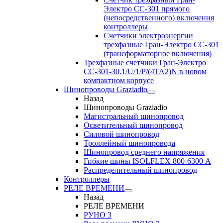
Электро CC-301 прямого
(непосредственного) включения
контроллеры
Счетчики электроэнергии
трехфазные Гран-Электро CC-301
(трансформаторное включения)
Трехфазные счетчики Гран-Электро
СС-301-30.1/U/1/P/(4TA2)N в новом
компактном корпусе
Шинопроводы Graziadio
Назад
Шинопроводы Graziadio
Магистральный шинопровод
Осветительный шинопровод
Силовой шинопровод
Троллейный шинопровода
Шинопровод среднего напряжения
Гибкие шины ISOLFLEX 800-6300 А
Распределительный шинопровод
Контроллеры
РЕЛЕ ВРЕМЕНИ
Назад
РЕЛЕ ВРЕМЕНИ
РУНО 3