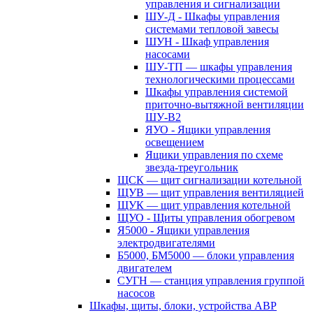
управления и сигнализации
ШУ-Д - Шкафы управления
системами тепловой завесы
ШУН - Шкаф управления
насосами
ШУ-ТП — шкафы управления
технологическими процессами
Шкафы управления системой
приточно-вытяжной вентиляции
ШУ-В2
ЯУО - Ящики управления
освещением
Ящики управления по схеме
звезда-треугольник
ЩСК — щит сигнализации котельной
ЩУВ — щит управления вентиляцией
ЩУК — щит управления котельной
ЩУО - Щиты управления обогревом
Я5000 - Ящики управления
электродвигателями
Б5000, БМ5000 — блоки управления
двигателем
СУГН — станция управления группой
насосов
Шкафы, щиты, блоки, устройства АВР