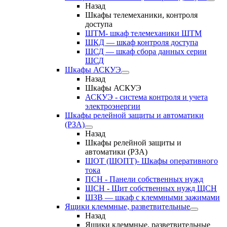
Назад
Шкафы телемеханики, контроля
доступа
ШТМ- шкаф телемеханики ШТМ
ШКД — шкаф контроля доступа
ШСД — шкаф сбора данных серии
ШСД
Шкафы АСКУЭ
Назад
Шкафы АСКУЭ
АСКУЭ - система контроля и учета
электроэнергии
Шкафы релейной защиты и автоматики
(РЗА)
Назад
Шкафы релейной защиты и
автоматики (РЗА)
ШОТ (ШОПТ)- Шкафы оперативного
тока
ПСН - Панели собственных нужд
ЩСН - Щит собственных нужд ЩСН
ШЗВ — шкаф с клеммными зажимами
Ящики клеммные, разветвительные
Назад
Ящики клеммные, разветвительные