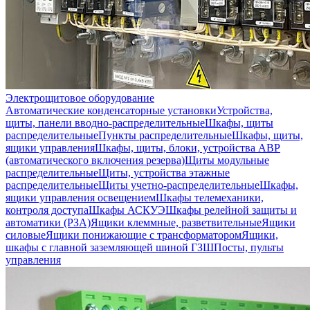
Электрощитовое оборудование
Автоматические конденсаторные установки
Устройства,
щиты, панели вводно-распределительные
Шкафы, щиты
распределительные
Пункты распределительные
Шкафы, щиты,
ящики управления
Шкафы, щиты, блоки, устройства АВР
(автоматического включения резерва)
Щиты модульные
распределительные
Щиты, устройства этажные
распределительные
Щиты учетно-распределительные
Шкафы,
ящики управления освещением
Шкафы телемеханики,
контроля доступа
Шкафы АСКУЭ
Шкафы релейной защиты и
автоматики (РЗА)
Ящики клеммные, разветвительные
Ящики
силовые
Ящики понижающие с трансформатором
Ящики,
шкафы с главной заземляющей шиной ГЗШ
Посты, пульты
управления