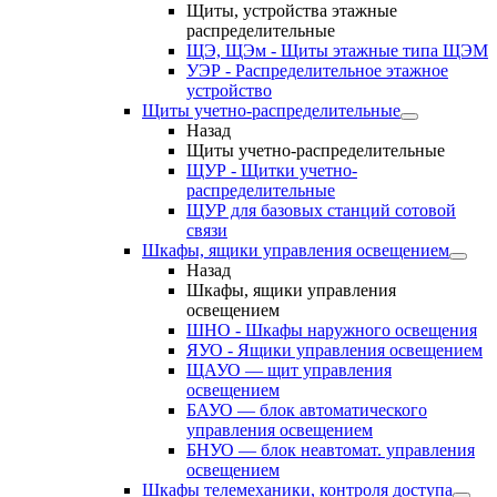
Щиты, устройства этажные
распределительные
ЩЭ, ЩЭм - Щиты этажные типа ЩЭМ
УЭР - Распределительное этажное
устройство
Щиты учетно-распределительные
Назад
Щиты учетно-распределительные
ЩУР - Щитки учетно-
распределительные
ЩУР для базовых станций сотовой
связи
Шкафы, ящики управления освещением
Назад
Шкафы, ящики управления
освещением
ШНО - Шкафы наружного освещения
ЯУО - Ящики управления освещением
ЩАУО — щит управления
освещением
БАУО — блок автоматического
управления освещением
БНУО — блок неавтомат. управления
освещением
Шкафы телемеханики, контроля доступа