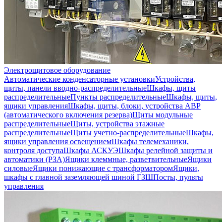
Электрощитовое оборудование
Автоматические конденсаторные установки
Устройства,
щиты, панели вводно-распределительные
Шкафы, щиты
распределительные
Пункты распределительные
Шкафы, щиты,
ящики управления
Шкафы, щиты, блоки, устройства АВР
(автоматического включения резерва)
Щиты модульные
распределительные
Щиты, устройства этажные
распределительные
Щиты учетно-распределительные
Шкафы,
ящики управления освещением
Шкафы телемеханики,
контроля доступа
Шкафы АСКУЭ
Шкафы релейной защиты и
автоматики (РЗА)
Ящики клеммные, разветвительные
Ящики
силовые
Ящики понижающие с трансформатором
Ящики,
шкафы с главной заземляющей шиной ГЗШ
Посты, пульты
управления