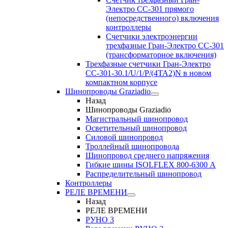
Электро CC-301 прямого
(непосредственного) включения
контроллеры
Счетчики электроэнергии
трехфазные Гран-Электро CC-301
(трансформаторное включения)
Трехфазные счетчики Гран-Электро
СС-301-30.1/U/1/P/(4TA2)N в новом
компактном корпусе
Шинопроводы Graziadio
Назад
Шинопроводы Graziadio
Магистральный шинопровод
Осветительный шинопровод
Силовой шинопровод
Троллейный шинопровода
Шинопровод среднего напряжения
Гибкие шины ISOLFLEX 800-6300 А
Распределительный шинопровод
Контроллеры
РЕЛЕ ВРЕМЕНИ
Назад
РЕЛЕ ВРЕМЕНИ
РУНО 3