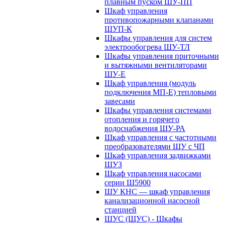
плавным пуском ШУ-ПП
Шкаф управления
противопожарными клапанами
ШУП-К
Шкафы управления для систем
электрообогрева ШУ-ТЛ
Шкафы управления приточными
и вытяжными вентиляторами
ШУ-Е
Шкаф управления (модуль
подключения МП-Е) тепловыми
завесами
Шкафы управления системами
отопления и горячего
водоснабжения ШУ-РА
Шкаф управления с частотными
преобразователями ШУ с ЧП
Шкаф управления задвижками
ШУЗ
Шкаф управления насосами
серии Ш5900
ШУ КНС — шкаф управления
канализационной насосной
станцией
ШУС (ЩУС) - Шкафы