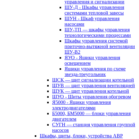
управления и сигнализации
ШУ-Д - Шкафы управления
системами тепловой завесы
ШУН - Шкаф управления
насосами
ШУ-ТП — шкафы управления
технологическими процессами
Шкафы управления системой
приточно-вытяжной вентиляции
ШУ-В2
ЯУО - Ящики управления
освещением
Ящики управления по схеме
звезда-треугольник
ЩСК — щит сигнализации котельной
ЩУВ — щит управления вентиляцией
ЩУК — щит управления котельной
ЩУО - Щиты управления обогревом
Я5000 - Ящики управления
электродвигателями
Б5000, БМ5000 — блоки управления
двигателем
СУГН — станция управления группой
насосов
Шкафы, щиты, блоки, устройства АВР