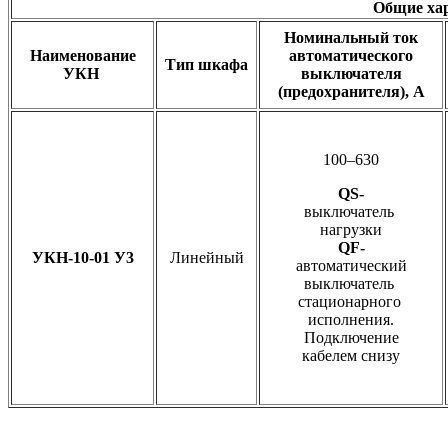
Общие ха
Номинальный ток
Наименование
автоматического
Тип шкафа
УКН
выключателя
(предохранителя), А
100–630
QS-
выключатель
нагрузки
QF-
УКН-10-01 У3
Линейный
автоматический
выключатель
стационарного
исполнения.
Подключение
кабелем снизу