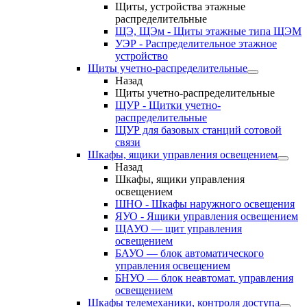
Щиты, устройства этажные
распределительные
ЩЭ, ЩЭм - Щиты этажные типа ЩЭМ
УЭР - Распределительное этажное
устройство
Щиты учетно-распределительные
Назад
Щиты учетно-распределительные
ЩУР - Щитки учетно-
распределительные
ЩУР для базовых станций сотовой
связи
Шкафы, ящики управления освещением
Назад
Шкафы, ящики управления
освещением
ШНО - Шкафы наружного освещения
ЯУО - Ящики управления освещением
ЩАУО — щит управления
освещением
БАУО — блок автоматического
управления освещением
БНУО — блок неавтомат. управления
освещением
Шкафы телемеханики, контроля доступа