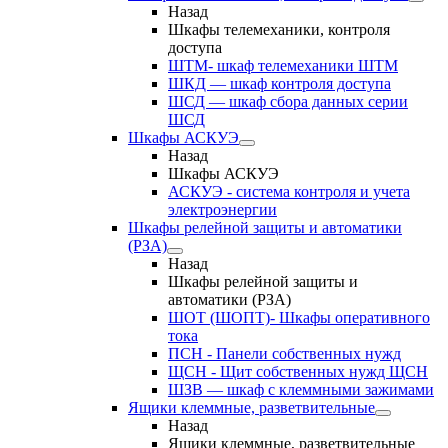
Назад
Шкафы телемеханики, контроля
доступа
ШТМ- шкаф телемеханики ШТМ
ШКД — шкаф контроля доступа
ШСД — шкаф сбора данных серии
ШСД
Шкафы АСКУЭ
Назад
Шкафы АСКУЭ
АСКУЭ - система контроля и учета
электроэнергии
Шкафы релейной защиты и автоматики
(РЗА)
Назад
Шкафы релейной защиты и
автоматики (РЗА)
ШОТ (ШОПТ)- Шкафы оперативного
тока
ПСН - Панели собственных нужд
ЩСН - Щит собственных нужд ЩСН
ШЗВ — шкаф с клеммными зажимами
Ящики клеммные, разветвительные
Назад
Ящики клеммные, разветвительные