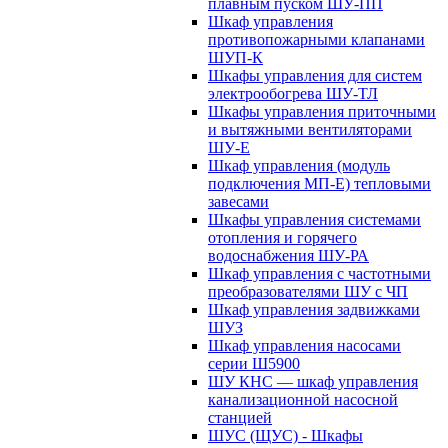
плавным пуском ШУ-ПП
Шкаф управления
противопожарными клапанами
ШУП-К
Шкафы управления для систем
электрообогрева ШУ-ТЛ
Шкафы управления приточными
и вытяжными вентиляторами
ШУ-Е
Шкаф управления (модуль
подключения МП-Е) тепловыми
завесами
Шкафы управления системами
отопления и горячего
водоснабжения ШУ-РА
Шкаф управления с частотными
преобразователями ШУ с ЧП
Шкаф управления задвижками
ШУЗ
Шкаф управления насосами
серии Ш5900
ШУ КНС — шкаф управления
канализационной насосной
станцией
ШУС (ЩУС) - Шкафы