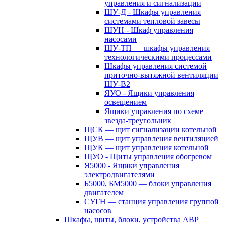
управления и сигнализации
ШУ-Д - Шкафы управления
системами тепловой завесы
ШУН - Шкаф управления
насосами
ШУ-ТП — шкафы управления
технологическими процессами
Шкафы управления системой
приточно-вытяжной вентиляции
ШУ-В2
ЯУО - Ящики управления
освещением
Ящики управления по схеме
звезда-треугольник
ЩСК — щит сигнализации котельной
ЩУВ — щит управления вентиляцией
ЩУК — щит управления котельной
ЩУО - Щиты управления обогревом
Я5000 - Ящики управления
электродвигателями
Б5000, БМ5000 — блоки управления
двигателем
СУГН — станция управления группой
насосов
Шкафы, щиты, блоки, устройства АВР