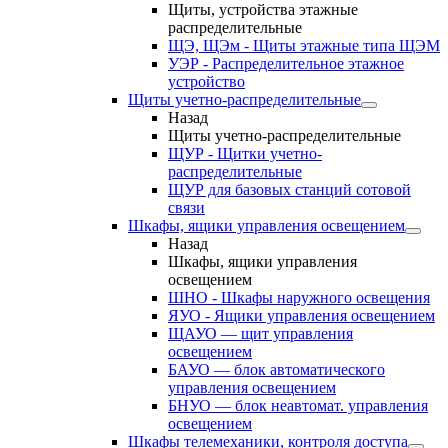
Щиты, устройства этажные
распределительные
ЩЭ, ЩЭм - Щиты этажные типа ЩЭМ
УЭР - Распределительное этажное
устройство
Щиты учетно-распределительные
Назад
Щиты учетно-распределительные
ЩУР - Щитки учетно-
распределительные
ЩУР для базовых станций сотовой
связи
Шкафы, ящики управления освещением
Назад
Шкафы, ящики управления
освещением
ШНО - Шкафы наружного освещения
ЯУО - Ящики управления освещением
ЩАУО — щит управления
освещением
БАУО — блок автоматического
управления освещением
БНУО — блок неавтомат. управления
освещением
Шкафы телемеханики, контроля доступа