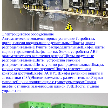
Электрощитовое оборудование
Автоматические конденсаторные установки
Устройства,
щиты, панели вводно-распределительные
Шкафы, щиты
распределительные
Пункты распределительные
Шкафы, щиты,
ящики управления
Шкафы, щиты, блоки, устройства АВР
(автоматического включения резерва)
Щиты модульные
распределительные
Щиты, устройства этажные
распределительные
Щиты учетно-распределительные
Шкафы,
ящики управления освещением
Шкафы телемеханики,
контроля доступа
Шкафы АСКУЭ
Шкафы релейной защиты и
автоматики (РЗА)
Ящики клеммные, разветвительные
Ящики
силовые
Ящики понижающие с трансформатором
Ящики,
шкафы с главной заземляющей шиной ГЗШ
Посты, пульты
управления