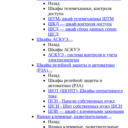
Назад
Шкафы телемеханики, контроля
доступа
ШТМ- шкаф телемеханики ШТМ
ШКД — шкаф контроля доступа
ШСД — шкаф сбора данных серии
ШСД
Шкафы АСКУЭ
Назад
Шкафы АСКУЭ
АСКУЭ - система контроля и учета
электроэнергии
Шкафы релейной защиты и автоматики
(РЗА)
Назад
Шкафы релейной защиты и
автоматики (РЗА)
ШОТ (ШОПТ)- Шкафы оперативного
тока
ПСН - Панели собственных нужд
ЩСН - Щит собственных нужд ЩСН
ШЗВ — шкаф с клеммными зажимами
Ящики клеммные, разветвительные
Назад
Ящики клеммные, разветвительные