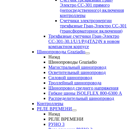
Электро CC-301 прямого
(непосредственного) включения
контроллеры
Счетчики электроэнергии
трехфазные Гран-Электро CC-301
(трансформаторное включения)
Трехфазные счетчики Гран-Электро
СС-301-30.1/U/1/P/(4TA2)N в новом
компактном корпусе
Шинопроводы Graziadio
Назад
Шинопроводы Graziadio
Магистральный шинопровод
Осветительный шинопровод
Силовой шинопровод
Троллейный шинопровода
Шинопровод среднего напряжения
Гибкие шины ISOLFLEX 800-6300 А
Распределительный шинопровод
Контроллеры
РЕЛЕ ВРЕМЕНИ
Назад
РЕЛЕ ВРЕМЕНИ
РУНО 3