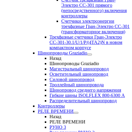
Электро CC-301 прямого
(непосредственного) включения
контроллеры
Счетчики электроэнергии
трехфазные Гран-Электро CC-301
(трансформаторное включения)
Трехфазные счетчики Гран-Электро
СС-301-30.1/U/1/P/(4TA2)N в новом
компактном корпусе
Шинопроводы Graziadio
Назад
Шинопроводы Graziadio
Магистральный шинопровод
Осветительный шинопровод
Силовой шинопровод
Троллейный шинопровода
Шинопровод среднего напряжения
Гибкие шины ISOLFLEX 800-6300 А
Распределительный шинопровод
Контроллеры
РЕЛЕ ВРЕМЕНИ
Назад
РЕЛЕ ВРЕМЕНИ
РУНО 3