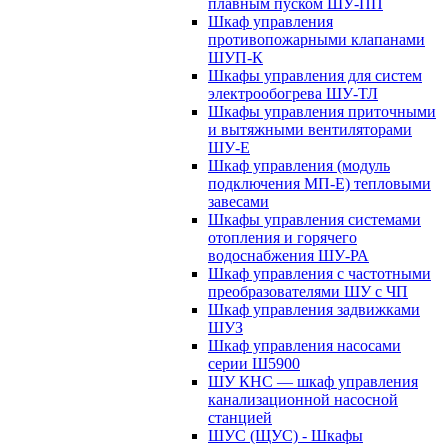
плавным пуском ШУ-ПП
Шкаф управления
противопожарными клапанами
ШУП-К
Шкафы управления для систем
электрообогрева ШУ-ТЛ
Шкафы управления приточными
и вытяжными вентиляторами
ШУ-Е
Шкаф управления (модуль
подключения МП-Е) тепловыми
завесами
Шкафы управления системами
отопления и горячего
водоснабжения ШУ-РА
Шкаф управления с частотными
преобразователями ШУ с ЧП
Шкаф управления задвижками
ШУЗ
Шкаф управления насосами
серии Ш5900
ШУ КНС — шкаф управления
канализационной насосной
станцией
ШУС (ЩУС) - Шкафы