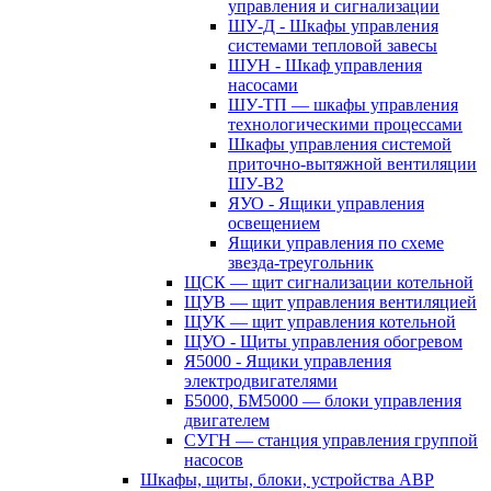
управления и сигнализации
ШУ-Д - Шкафы управления
системами тепловой завесы
ШУН - Шкаф управления
насосами
ШУ-ТП — шкафы управления
технологическими процессами
Шкафы управления системой
приточно-вытяжной вентиляции
ШУ-В2
ЯУО - Ящики управления
освещением
Ящики управления по схеме
звезда-треугольник
ЩСК — щит сигнализации котельной
ЩУВ — щит управления вентиляцией
ЩУК — щит управления котельной
ЩУО - Щиты управления обогревом
Я5000 - Ящики управления
электродвигателями
Б5000, БМ5000 — блоки управления
двигателем
СУГН — станция управления группой
насосов
Шкафы, щиты, блоки, устройства АВР