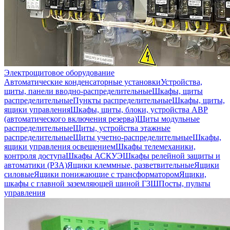
Электрощитовое оборудование
Автоматические конденсаторные установки
Устройства,
щиты, панели вводно-распределительные
Шкафы, щиты
распределительные
Пункты распределительные
Шкафы, щиты,
ящики управления
Шкафы, щиты, блоки, устройства АВР
(автоматического включения резерва)
Щиты модульные
распределительные
Щиты, устройства этажные
распределительные
Щиты учетно-распределительные
Шкафы,
ящики управления освещением
Шкафы телемеханики,
контроля доступа
Шкафы АСКУЭ
Шкафы релейной защиты и
автоматики (РЗА)
Ящики клеммные, разветвительные
Ящики
силовые
Ящики понижающие с трансформатором
Ящики,
шкафы с главной заземляющей шиной ГЗШ
Посты, пульты
управления