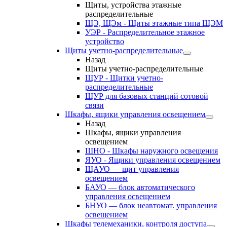
Щиты, устройства этажные
распределительные
ЩЭ, ЩЭм - Щиты этажные типа ЩЭМ
УЭР - Распределительное этажное
устройство
Щиты учетно-распределительные
Назад
Щиты учетно-распределительные
ЩУР - Щитки учетно-
распределительные
ЩУР для базовых станций сотовой
связи
Шкафы, ящики управления освещением
Назад
Шкафы, ящики управления
освещением
ШНО - Шкафы наружного освещения
ЯУО - Ящики управления освещением
ЩАУО — щит управления
освещением
БАУО — блок автоматического
управления освещением
БНУО — блок неавтомат. управления
освещением
Шкафы телемеханики, контроля доступа