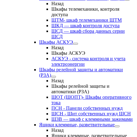
Назад
Шкафы телемеханики, контроля
доступа
ШТМ- шкаф телемеханики ШТМ
ШКД — шкаф контроля доступа
ШСД — шкаф сбора данных серии
ШСД
Шкафы АСКУЭ
Назад
Шкафы АСКУЭ
АСКУЭ - система контроля и учета
электроэнергии
Шкафы релейной защиты и автоматики
(РЗА)
Назад
Шкафы релейной защиты и
автоматики (РЗА)
ШОТ (ШОПТ)- Шкафы оперативного
тока
ПСН - Панели собственных нужд
ЩСН - Щит собственных нужд ЩСН
ШЗВ — шкаф с клеммными зажимами
Ящики клеммные, разветвительные
Назад
Ящики клеммные, разветвительные