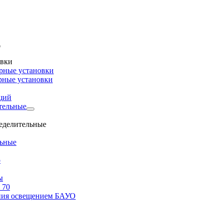
овки
рные установки
рные установки
щий
тельные
ределительные
льные
о
ы
 70
ения освещением БАУО