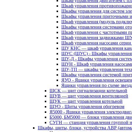
Шкаф управления двигателем с 
Шкаф управления противопожар
Шкафы управления для систем эл
Шкафы управления приточными 
Шкаф управления (модуль подклю
Шкафы управления системами ото
Шкаф управления с частотными п
Шкаф управления задвижками Ш
Шкаф управления насосами сери
ШУ КНС — шкаф управления кана
ШУС (ЩУС) - Шкафы управления 
ШУ-Д - Шкафы управления систем
ШУН - Шкаф управления насосам
ШУ-ТП — шкафы управления техн
Шкафы управления системой при
ЯУО - Ящики управления освеще
Ящики управления по схеме звезд
ЩСК — щит сигнализации котельной
ЩУВ — щит управления вентиляцией
ЩУК — щит управления котельной
ЩУО - Щиты управления обогревом
Я5000 - Ящики управления электродвиг
Б5000, БМ5000 — блоки управления дв
СУГН — станция управления группой н
Шкафы, щиты, блоки, устройства АВР (автома