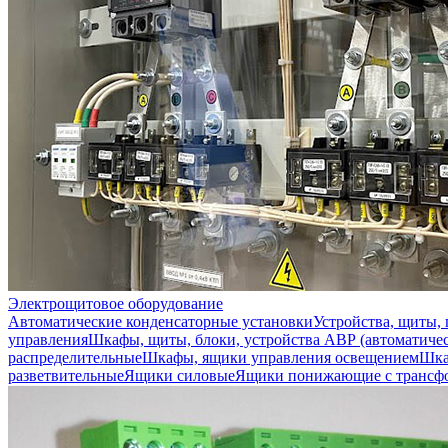
Электрощитовое оборудование
Автоматические конденсаторные установки
Устройства, щиты,
управления
Шкафы, щиты, блоки, устройства АВР (автоматичес
распределительные
Шкафы, ящики управления освещением
Шка
разветвительные
Ящики силовые
Ящики понижающие с трансф