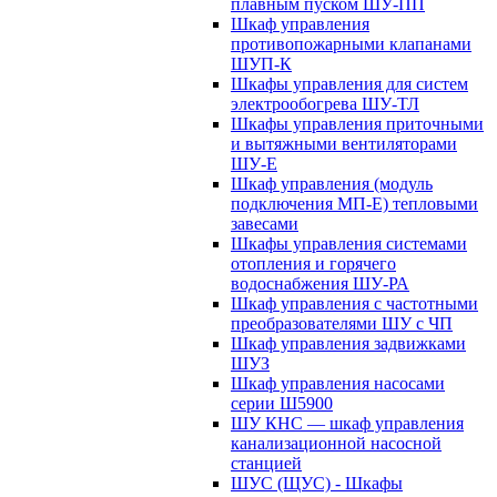
плавным пуском ШУ-ПП
Шкаф управления
противопожарными клапанами
ШУП-К
Шкафы управления для систем
электрообогрева ШУ-ТЛ
Шкафы управления приточными
и вытяжными вентиляторами
ШУ-Е
Шкаф управления (модуль
подключения МП-Е) тепловыми
завесами
Шкафы управления системами
отопления и горячего
водоснабжения ШУ-РА
Шкаф управления с частотными
преобразователями ШУ с ЧП
Шкаф управления задвижками
ШУЗ
Шкаф управления насосами
серии Ш5900
ШУ КНС — шкаф управления
канализационной насосной
станцией
ШУС (ЩУС) - Шкафы