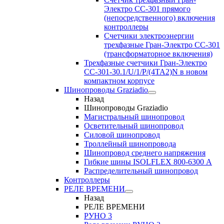
Электро CC-301 прямого
(непосредственного) включения
контроллеры
Счетчики электроэнергии
трехфазные Гран-Электро CC-301
(трансформаторное включения)
Трехфазные счетчики Гран-Электро
СС-301-30.1/U/1/P/(4TA2)N в новом
компактном корпусе
Шинопроводы Graziadio
Назад
Шинопроводы Graziadio
Магистральный шинопровод
Осветительный шинопровод
Силовой шинопровод
Троллейный шинопровода
Шинопровод среднего напряжения
Гибкие шины ISOLFLEX 800-6300 А
Распределительный шинопровод
Контроллеры
РЕЛЕ ВРЕМЕНИ
Назад
РЕЛЕ ВРЕМЕНИ
РУНО 3