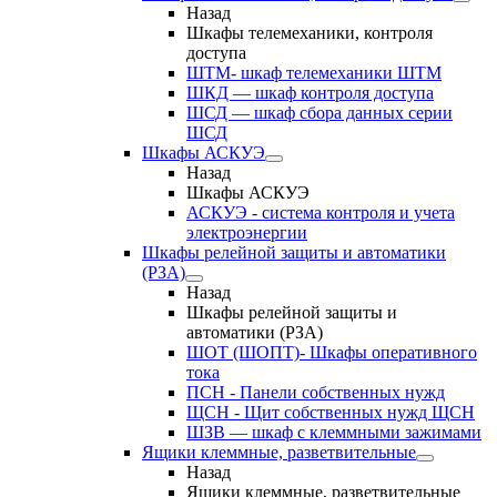
Назад
Шкафы телемеханики, контроля
доступа
ШТМ- шкаф телемеханики ШТМ
ШКД — шкаф контроля доступа
ШСД — шкаф сбора данных серии
ШСД
Шкафы АСКУЭ
Назад
Шкафы АСКУЭ
АСКУЭ - система контроля и учета
электроэнергии
Шкафы релейной защиты и автоматики
(РЗА)
Назад
Шкафы релейной защиты и
автоматики (РЗА)
ШОТ (ШОПТ)- Шкафы оперативного
тока
ПСН - Панели собственных нужд
ЩСН - Щит собственных нужд ЩСН
ШЗВ — шкаф с клеммными зажимами
Ящики клеммные, разветвительные
Назад
Ящики клеммные, разветвительные