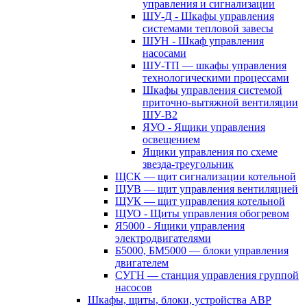
управления и сигнализации
ШУ-Д - Шкафы управления
системами тепловой завесы
ШУН - Шкаф управления
насосами
ШУ-ТП — шкафы управления
технологическими процессами
Шкафы управления системой
приточно-вытяжной вентиляции
ШУ-В2
ЯУО - Ящики управления
освещением
Ящики управления по схеме
звезда-треугольник
ЩСК — щит сигнализации котельной
ЩУВ — щит управления вентиляцией
ЩУК — щит управления котельной
ЩУО - Щиты управления обогревом
Я5000 - Ящики управления
электродвигателями
Б5000, БМ5000 — блоки управления
двигателем
СУГН — станция управления группой
насосов
Шкафы, щиты, блоки, устройства АВР