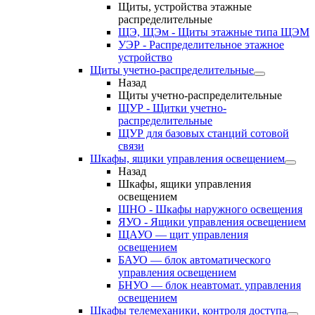
Щиты, устройства этажные
распределительные
ЩЭ, ЩЭм - Щиты этажные типа ЩЭМ
УЭР - Распределительное этажное
устройство
Щиты учетно-распределительные
Назад
Щиты учетно-распределительные
ЩУР - Щитки учетно-
распределительные
ЩУР для базовых станций сотовой
связи
Шкафы, ящики управления освещением
Назад
Шкафы, ящики управления
освещением
ШНО - Шкафы наружного освещения
ЯУО - Ящики управления освещением
ЩАУО — щит управления
освещением
БАУО — блок автоматического
управления освещением
БНУО — блок неавтомат. управления
освещением
Шкафы телемеханики, контроля доступа