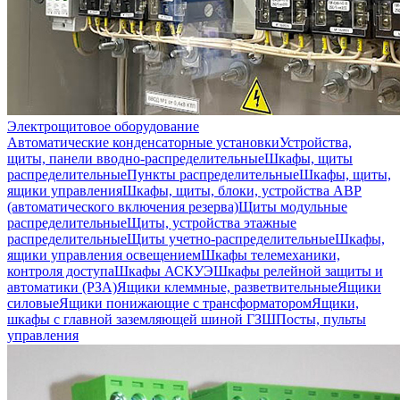
Электрощитовое оборудование
Автоматические конденсаторные установки
Устройства,
щиты, панели вводно-распределительные
Шкафы, щиты
распределительные
Пункты распределительные
Шкафы, щиты,
ящики управления
Шкафы, щиты, блоки, устройства АВР
(автоматического включения резерва)
Щиты модульные
распределительные
Щиты, устройства этажные
распределительные
Щиты учетно-распределительные
Шкафы,
ящики управления освещением
Шкафы телемеханики,
контроля доступа
Шкафы АСКУЭ
Шкафы релейной защиты и
автоматики (РЗА)
Ящики клеммные, разветвительные
Ящики
силовые
Ящики понижающие с трансформатором
Ящики,
шкафы с главной заземляющей шиной ГЗШ
Посты, пульты
управления