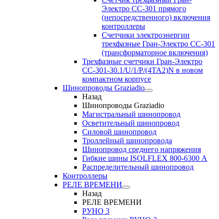
Электро CC-301 прямого
(непосредственного) включения
контроллеры
Счетчики электроэнергии
трехфазные Гран-Электро CC-301
(трансформаторное включения)
Трехфазные счетчики Гран-Электро
СС-301-30.1/U/1/P/(4TA2)N в новом
компактном корпусе
Шинопроводы Graziadio
Назад
Шинопроводы Graziadio
Магистральный шинопровод
Осветительный шинопровод
Силовой шинопровод
Троллейный шинопровода
Шинопровод среднего напряжения
Гибкие шины ISOLFLEX 800-6300 А
Распределительный шинопровод
Контроллеры
РЕЛЕ ВРЕМЕНИ
Назад
РЕЛЕ ВРЕМЕНИ
РУНО 3