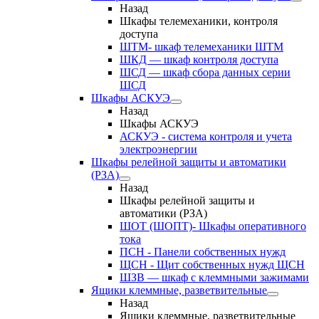
Назад
Шкафы телемеханики, контроля
доступа
ШТМ- шкаф телемеханики ШТМ
ШКД — шкаф контроля доступа
ШСД — шкаф сбора данных серии
ШСД
Шкафы АСКУЭ
Назад
Шкафы АСКУЭ
АСКУЭ - система контроля и учета
электроэнергии
Шкафы релейной защиты и автоматики
(РЗА)
Назад
Шкафы релейной защиты и
автоматики (РЗА)
ШОТ (ШОПТ)- Шкафы оперативного
тока
ПСН - Панели собственных нужд
ЩСН - Щит собственных нужд ЩСН
ШЗВ — шкаф с клеммными зажимами
Ящики клеммные, разветвительные
Назад
Ящики клеммные, разветвительные