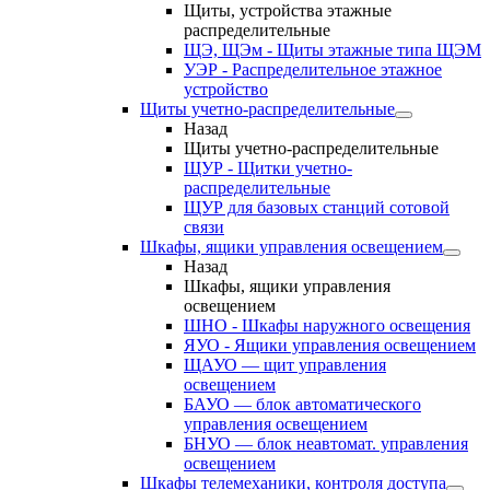
Щиты, устройства этажные
распределительные
ЩЭ, ЩЭм - Щиты этажные типа ЩЭМ
УЭР - Распределительное этажное
устройство
Щиты учетно-распределительные
Назад
Щиты учетно-распределительные
ЩУР - Щитки учетно-
распределительные
ЩУР для базовых станций сотовой
связи
Шкафы, ящики управления освещением
Назад
Шкафы, ящики управления
освещением
ШНО - Шкафы наружного освещения
ЯУО - Ящики управления освещением
ЩАУО — щит управления
освещением
БАУО — блок автоматического
управления освещением
БНУО — блок неавтомат. управления
освещением
Шкафы телемеханики, контроля доступа