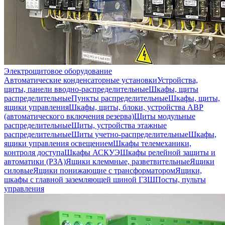
Электрощитовое оборудование
Автоматические конденсаторные установки
Устройства,
щиты, панели вводно-распределительные
Шкафы, щиты
распределительные
Пункты распределительные
Шкафы, щиты,
ящики управления
Шкафы, щиты, блоки, устройства АВР
(автоматического включения резерва)
Щиты модульные
распределительные
Щиты, устройства этажные
распределительные
Щиты учетно-распределительные
Шкафы,
ящики управления освещением
Шкафы телемеханики,
контроля доступа
Шкафы АСКУЭ
Шкафы релейной защиты и
автоматики (РЗА)
Ящики клеммные, разветвительные
Ящики
силовые
Ящики понижающие с трансформатором
Ящики,
шкафы с главной заземляющей шиной ГЗШ
Посты, пульты
управления