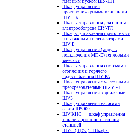
плавным пуском ШУ-ПП
Шкаф управления
противопожарными клапанами
ШУП-К
Шкафы управления для систем
электрообогрева ШУ-ТЛ
Шкафы управления приточными
и вытяжными вентиляторами
ШУ-Е
Шкаф управления (модуль
подключения МП-Е) тепловыми
завесами
Шкафы управления системами
отопления и горячего
водоснабжения ШУ-РА
Шкаф управления с частотными
преобразователями ШУ с ЧП
Шкаф управления задвижками
ШУЗ
Шкаф управления насосами
серии Ш5900
ШУ КНС — шкаф управления
канализационной насосной
станцией
ШУС (ЩУС) - Шкафы