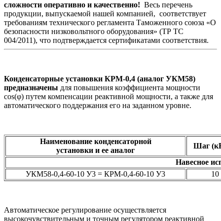
сложности оперативно и качественно!
Весь перечень
продукции, выпускаемой нашей компанией, соответствует
требованиям технического регламента Таможенного союза «О
безопасности низковольтного оборудования» (ТР ТС
004/2011), что подтверждается сертификатами соответствия.
Конденсаторные установки КРМ-0,4 (аналог УКМ58)
предназначены
для повышения коэффициента мощности
cos(φ) путем компенсации реактивной мощности, а также для
автоматического поддержания его на заданном уровне.
Наименование конденсаторной
Шаг (к
установки и ее аналог
Навесное ис
УКМ58-0,4-60-10 У3 = КРМ-0,4-60-10 У3
10
Автоматическое регулирование осуществляется
высокочувствительным и точным регулятором реактивной