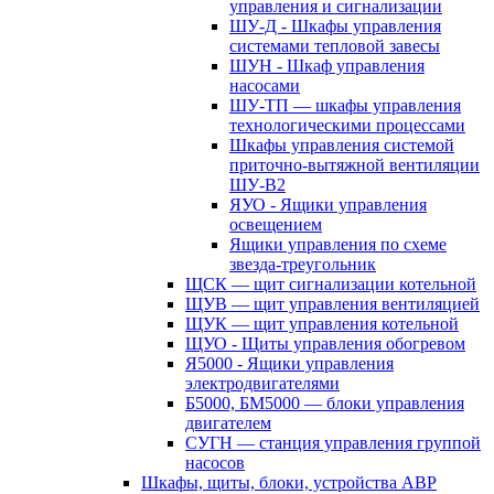
управления и сигнализации
ШУ-Д - Шкафы управления
системами тепловой завесы
ШУН - Шкаф управления
насосами
ШУ-ТП — шкафы управления
технологическими процессами
Шкафы управления системой
приточно-вытяжной вентиляции
ШУ-В2
ЯУО - Ящики управления
освещением
Ящики управления по схеме
звезда-треугольник
ЩСК — щит сигнализации котельной
ЩУВ — щит управления вентиляцией
ЩУК — щит управления котельной
ЩУО - Щиты управления обогревом
Я5000 - Ящики управления
электродвигателями
Б5000, БМ5000 — блоки управления
двигателем
СУГН — станция управления группой
насосов
Шкафы, щиты, блоки, устройства АВР