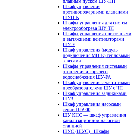
плавным пуском ШУ-ПП
Шкаф управления
противопожарными клапанами
ШУП-К
Шкафы управления для систем
электрообогрева ШУ-ТЛ
Шкафы управления приточными
и вытяжными вентиляторами
ШУ-Е
Шкаф управления (модуль
подключения МП-Е) тепловыми
завесами
Шкафы управления системами
отопления и горячего
водоснабжения ШУ-РА
Шкаф управления с частотными
преобразователями ШУ с ЧП
Шкаф управления задвижками
ШУЗ
Шкаф управления насосами
серии Ш5900
ШУ КНС — шкаф управления
канализационной насосной
станцией
ШУС (ЩУС) - Шкафы