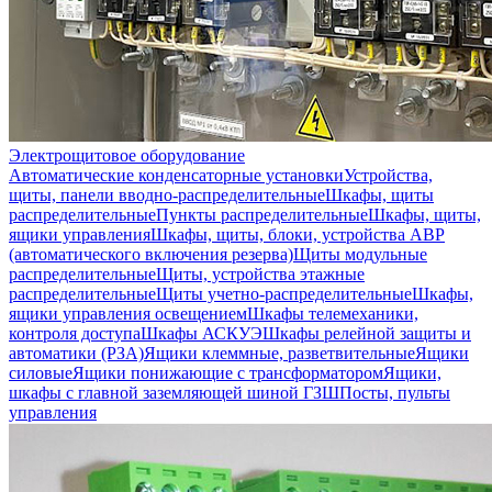
Электрощитовое оборудование
Автоматические конденсаторные установки
Устройства,
щиты, панели вводно-распределительные
Шкафы, щиты
распределительные
Пункты распределительные
Шкафы, щиты,
ящики управления
Шкафы, щиты, блоки, устройства АВР
(автоматического включения резерва)
Щиты модульные
распределительные
Щиты, устройства этажные
распределительные
Щиты учетно-распределительные
Шкафы,
ящики управления освещением
Шкафы телемеханики,
контроля доступа
Шкафы АСКУЭ
Шкафы релейной защиты и
автоматики (РЗА)
Ящики клеммные, разветвительные
Ящики
силовые
Ящики понижающие с трансформатором
Ящики,
шкафы с главной заземляющей шиной ГЗШ
Посты, пульты
управления